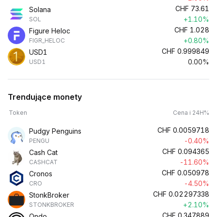
CHF
73.61
Solana
+1.10%
SOL
CHF
1.028
Figure Heloc
+0.80%
FIGR_HELOC
CHF
0.999849
USD1
0.00%
USD1
Trendujące monety
Token
Cena i 24H%
CHF
0.0059718
Pudgy Penguins
-0.40%
PENGU
CHF
0.094365
Cash Cat
-11.60%
CASHCAT
CHF
0.050978
Cronos
-4.50%
CRO
CHF
0.02297338
StonkBroker
+2.10%
STONKBROKER
CHF
0.347889
Ondo