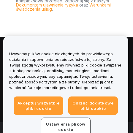
kompleksowy przegląd, zapoznaj się z naszym
Dokumentem ujawnienia ryzyka
oraz
Warunkami
świadczenia usług
.
Informacje
Używamy plików cookie niezbędnych do prawidłowego
działania i zapewnienia bezpieczeństwa tej strony. Za
Usługi
Twoją zgodą wykorzystujemy również pliki cookie związane
z funkcjonalnością, analityką, marketingiem i mediami
społecznościowymi, aby zapamiętać Twoje ustawienia,
Obsługa Klienta
poznać sposób korzystania ze strony, ulepszać ją oraz
wspierać funkcje marketingowe i udostępniania treści.
Produkty
Akceptuj wszystkie
Odrzuć dodatkowe
Informacje prawne
pliki cookie
pliki cookie
Ustawienia plików
© 2025-2026 Bybit.eu. Wszystkie prawa zastrzeżone.
cookie