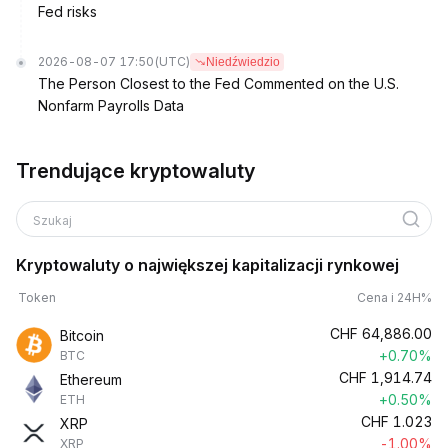
Fed risks
2026-08-07 17:50
(UTC)
Niedźwiedzio
The Person Closest to the Fed Commented on the U.S.
Nonfarm Payrolls Data
Trendujące kryptowaluty
Szukaj
Kryptowaluty o największej kapitalizacji rynkowej
Token
Cena i 24H%
CHF
64,886.00
Bitcoin
+0.70%
BTC
CHF
1,914.74
Ethereum
+0.50%
ETH
CHF
1.023
XRP
-1.00%
XRP