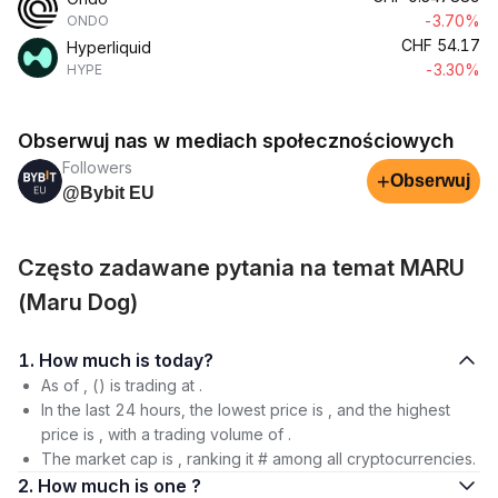
-3.70%
ONDO
CHF
54.17
Hyperliquid
-3.30%
HYPE
Obserwuj nas w mediach społecznościowych
Followers
+
Obserwuj
@Bybit EU
Często zadawane pytania na temat MARU
(Maru Dog)
1. How much is today?
As of , () is trading at .
In the last 24 hours, the lowest price is , and the highest
price is , with a trading volume of .
The market cap is , ranking it # among all cryptocurrencies.
2. How much is one ?