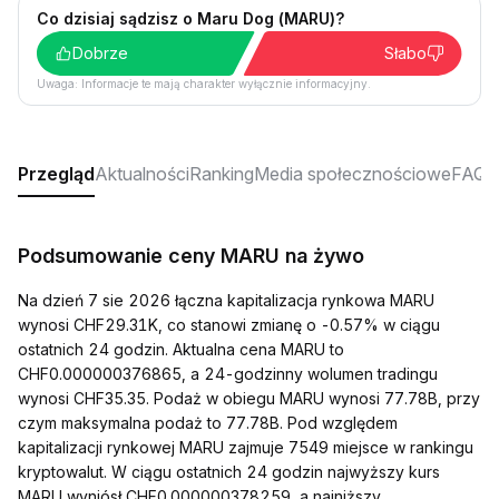
Co dzisiaj sądzisz o Maru Dog (MARU)?
Dobrze
Słabo
Uwaga: Informacje te mają charakter wyłącznie informacyjny.
Przegląd
Aktualności
Ranking
Media społecznościowe
FAQ
Podsumowanie ceny MARU na żywo
Na dzień 7 sie 2026 łączna kapitalizacja rynkowa MARU
wynosi CHF29.31K, co stanowi zmianę o -0.57% w ciągu
ostatnich 24 godzin. Aktualna cena MARU to
CHF0.000000376865, a 24-godzinny wolumen tradingu
wynosi CHF35.35. Podaż w obiegu MARU wynosi 77.78B, przy
czym maksymalna podaż to 77.78B. Pod względem
kapitalizacji rynkowej MARU zajmuje 7549 miejsce w rankingu
kryptowalut. W ciągu ostatnich 24 godzin najwyższy kurs
MARU wyniósł CHF0.000000378259, a najniższy