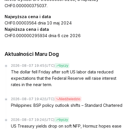
CHF0.000000375037.
Najwyższa cena i data
CHF0.00003564 dnia 10 maj 2024
Najniższa cena i data
CHF0.000000295934 dnia 6 cze 2026
Aktualności Maru Dog
2026-08-07 19:45
(UTC)
byczy
The dollar fell Friday after soft US labor data reduced
expectations that the Federal Reserve will raise interest
rates in the near term.
2026-08-07 19:42
(UTC)
Niedźwiedzio
Philippines: BSP policy outlook shifts – Standard Chartered
2026-08-07 19:24
(UTC)
byczy
US Treasury yields drop on soft NFP, Hormuz hopes ease