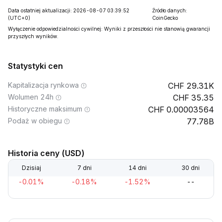
Data ostatniej aktualizacji: 2026-08-07 03:39:52
Źródło danych:
(UTC+0)
CoinGecko
Wyłączenie odpowiedzialności cywilnej: Wyniki z przeszłości nie stanowią gwarancji
przyszłych wyników.
Statystyki cen
Kapitalizacja rynkowa
29.31K
Wolumen 24h
35.35
Historyczne maksimum
0.00003564
Podaż w obiegu
77.78B
Historia ceny (USD)
Dzisiaj
7 dni
14 dni
30 dni
-0.01%
-0.18%
-1.52%
--