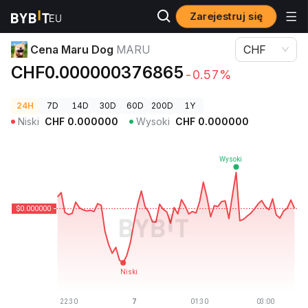
Zarejestruj się
Ceny kryptowalut
Cena Maru Dog MARU
Cena Maru Dog
MARU
CHF
CHF0.000000376865
-0.57%
24H
7D
14D
30D
60D
200D
1Y
Niski
CHF
0.000000
Wysoki
CHF
0.000000