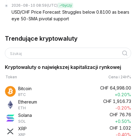
2026-08-10 08:59
(UTC)
byczy
USD/CHF Price Forecast: Struggles below 0.8100 as bears
eye 50-SMA pivotal support
Trendujące kryptowaluty
Szukaj
Kryptowaluty o największej kapitalizacji rynkowej
Token
Cena i 24H%
CHF
64,998.00
Bitcoin
+0.20%
BTC
CHF
1,916.73
Ethereum
-0.20%
ETH
CHF
76.76
Solana
+0.50%
SOL
CHF
1.032
XRP
-0.40%
XRP