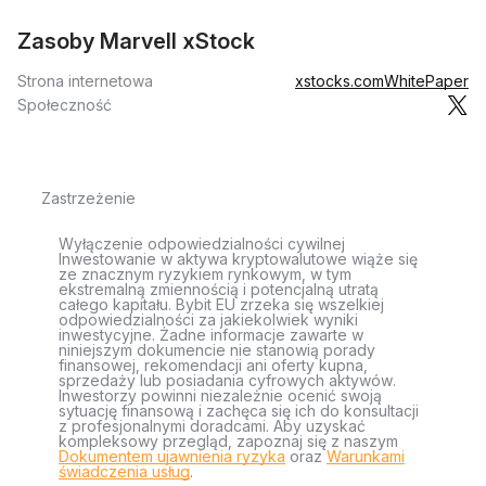
Zasoby Marvell xStock
Strona internetowa
xstocks.com
WhitePaper
Społeczność
Zastrzeżenie
Wyłączenie odpowiedzialności cywilnej
Inwestowanie w aktywa kryptowalutowe wiąże się
ze znacznym ryzykiem rynkowym, w tym
ekstremalną zmiennością i potencjalną utratą
całego kapitału. Bybit EU zrzeka się wszelkiej
odpowiedzialności za jakiekolwiek wyniki
inwestycyjne. Żadne informacje zawarte w
niniejszym dokumencie nie stanowią porady
finansowej, rekomendacji ani oferty kupna,
sprzedaży lub posiadania cyfrowych aktywów.
Inwestorzy powinni niezależnie ocenić swoją
sytuację finansową i zachęca się ich do konsultacji
z profesjonalnymi doradcami. Aby uzyskać
kompleksowy przegląd, zapoznaj się z naszym
Dokumentem ujawnienia ryzyka
oraz
Warunkami
świadczenia usług
.