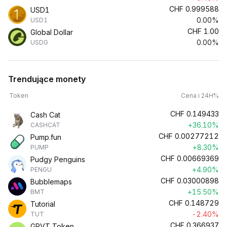
CHF
0.999588
USD1
0.00%
USD1
CHF
1.00
Global Dollar
0.00%
USDG
Trendujące monety
Token
Cena i 24H%
CHF
0.149433
Cash Cat
+36.10%
CASHCAT
CHF
0.00277212
Pump.fun
+8.30%
PUMP
CHF
0.00669369
Pudgy Penguins
+4.90%
PENGU
CHF
0.03000898
Bubblemaps
+15.50%
BMT
CHF
0.148729
Tutorial
-2.40%
TUT
CHF
0.366937
GRVT Token