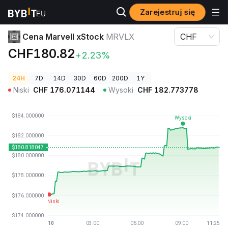
Zarejestruj się
Ceny kryptowalut
Cena Marvell xStock MRVLX
Cena Marvell xStock
MRVLX
CHF
CHF180.82
+2.23%
24H
7D
14D
30D
60D
200D
1Y
Niski
CHF
176.071144
Wysoki
CHF
182.773778