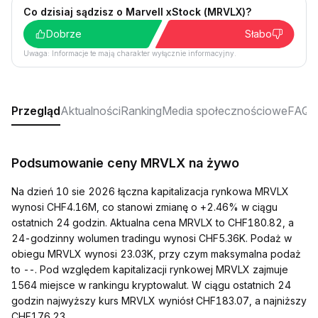
Co dzisiaj sądzisz o Marvell xStock (MRVLX)?
Dobrze
Słabo
Uwaga: Informacje te mają charakter wyłącznie informacyjny.
Przegląd
Aktualności
Ranking
Media społecznościowe
FAQ
Podsumowanie ceny MRVLX na żywo
Na dzień 10 sie 2026 łączna kapitalizacja rynkowa MRVLX
wynosi CHF4.16M, co stanowi zmianę o +2.46% w ciągu
ostatnich 24 godzin. Aktualna cena MRVLX to CHF180.82, a
24-godzinny wolumen tradingu wynosi CHF5.36K. Podaż w
obiegu MRVLX wynosi 23.03K, przy czym maksymalna podaż
to --. Pod względem kapitalizacji rynkowej MRVLX zajmuje
1564 miejsce w rankingu kryptowalut. W ciągu ostatnich 24
godzin najwyższy kurs MRVLX wyniósł CHF183.07, a najniższy
CHF176.23.