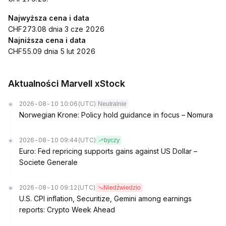
Najwyższa cena i data
CHF273.08 dnia 3 cze 2026
Najniższa cena i data
CHF55.09 dnia 5 lut 2026
Aktualności Marvell xStock
2026-08-10 10:06
(UTC)
Neutralnie
Norwegian Krone: Policy hold guidance in focus – Nomura
2026-08-10 09:44
(UTC)
byczy
Euro: Fed repricing supports gains against US Dollar –
Societe Generale
2026-08-10 09:12
(UTC)
Niedźwiedzio
U.S. CPI inflation, Securitize, Gemini among earnings
reports: Crypto Week Ahead