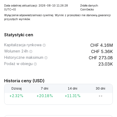
Data ostatniej aktualizacji: 2026-08-10 11:26:28
Źródło danych:
(UTC+0)
CoinGecko
Wyłączenie odpowiedzialności cywilnej: Wyniki z przeszłości nie stanowią gwarancji
przyszłych wyników.
Statystyki cen
Kapitalizacja rynkowa
4.16M
Wolumen 24h
5.36K
Historyczne maksimum
273.08
Podaż w obiegu
23.03K
Historia ceny (USD)
Dzisiaj
7 dni
14 dni
30 dni
+2.32%
+20.18%
+11.31%
--