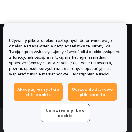
Informacje
Używamy plików cookie niezbędnych do prawidłowego
działania i zapewnienia bezpieczeństwa tej strony. Za
Usługi
Twoją zgodą wykorzystujemy również pliki cookie związane
z funkcjonalnością, analityką, marketingiem i mediami
społecznościowymi, aby zapamiętać Twoje ustawienia,
Obsługa Klienta
poznać sposób korzystania ze strony, ulepszać ją oraz
wspierać funkcje marketingowe i udostępniania treści.
Produkty
Akceptuj wszystkie
Odrzuć dodatkowe
Informacje prawne
pliki cookie
pliki cookie
Ustawienia plików
© 2025-2026 Bybit.eu. Wszystkie prawa zastrzeżone.
cookie
Warunki świadczenia usług
|
Polityka Prywatności
|
Dane
firmy (Impressum)
|
Centrum preferencji plików cookie