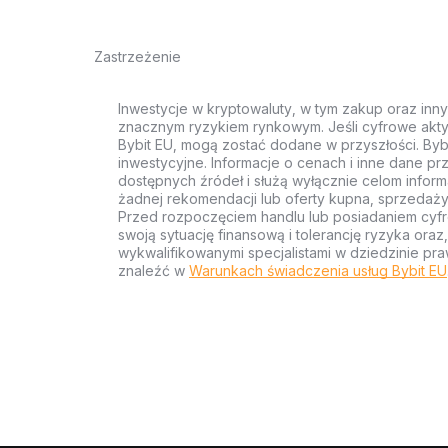
Zastrzeżenie
Inwestycje w kryptowaluty, w tym zakup oraz inn
znacznym ryzykiem rynkowym. Jeśli cyfrowe akty
Bybit EU, mogą zostać dodane w przyszłości. Byb
inwestycyjne. Informacje o cenach i inne dane p
dostępnych źródeł i służą wyłącznie celom inform
żadnej rekomendacji lub oferty kupna, sprzedaży
Przed rozpoczęciem handlu lub posiadaniem cyf
swoją sytuację finansową i tolerancję ryzyka ora
wykwalifikowanymi specjalistami w dziedzinie pra
znaleźć w
Warunkach świadczenia usług Bybit EU