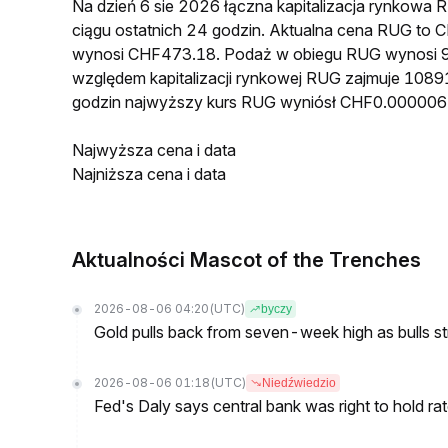
Na dzień 6 sie 2026 łączna kapitalizacja rynkow
ciągu ostatnich 24 godzin. Aktualna cena RUG t
wynosi CHF473.18. Podaż w obiegu RUG wynosi 9
względem kapitalizacji rynkowej RUG zajmuje 10891
godzin najwyższy kurs RUG wyniósł CHF0.000006
Najwyższa cena i data
Najniższa cena i data
Aktualności Mascot of the Trenches
2026-08-06 04:20
(UTC)
byczy
Gold pulls back from seven-week high as bulls s
2026-08-06 01:18
(UTC)
Niedźwiedzio
Fed's Daly says central bank was right to hold ra