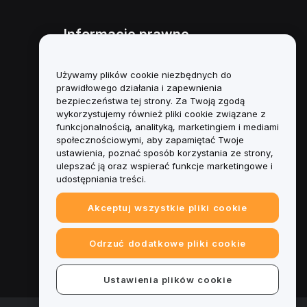
Informacje prawne
Polityka dotycząca konfliktu
interesów
Używamy plików cookie niezbędnych do
prawidłowego działania i zapewnienia
Podsumowanie polityki
bezpieczeństwa tej strony. Za Twoją zgodą
powiernictwa i zarządzania
wykorzystujemy również pliki cookie związane z
funkcjonalnością, analityką, marketingiem i mediami
Informacje ESG
społecznościowymi, aby zapamiętać Twoje
ustawienia, poznać sposób korzystania ze strony,
Biuletyny informacyjne
ulepszać ją oraz wspierać funkcje marketingowe i
kryptoaktywów
udostępniania treści.
Akceptuj wszystkie pliki cookie
Odrzuć dodatkowe pliki cookie
Ustawienia plików cookie