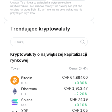
Uwaga: Ta ankieta odzwierciedla wyłącznie opinie
użytkowników i nie stanowi porady finansowej. Nie jest ona
wspierana przez Bybit EU ani nie ma na celu wskazywania
przyszłych wyników.
Trendujące kryptowaluty
Szukaj
Kryptowaluty o największej kapitalizacji
rynkowej
Token
Cena i 24H%
CHF
64,884.00
Bitcoin
+0.80%
BTC
CHF
1,912.47
Ethereum
+2.20%
ETH
CHF
74.19
Solana
+0.10%
SOL
CHF
1.05
XRP