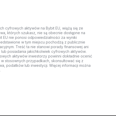
ych cyfrowych aktywów na Bybit EU, wiążą się ze
wa, których szukasz, nie są obecnie dostępne na
it EU nie ponosi odpowiedzialności za wyniki
rzedstawione w tym miejscu pochodzą z publicznie
acyjnym. Treść ta nie stanowi porady finansowej ani
 lub posiadania jakichkolwiek cyfrowych aktywów.
rowych aktywów inwestorzy powinni dokładnie ocenić
z, w stosownych przypadkach, skonsultować się z
wa, podatków lub inwestycji. Więcej informacji można
.