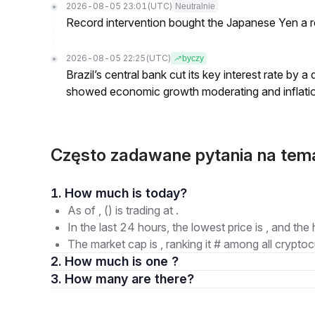
2026-08-05 23:01
(UTC)
Neutralnie
Record intervention bought the Japanese Yen a r
2026-08-05 22:25
(UTC)
byczy
Brazil’s central bank cut its key interest rate by a
showed economic growth moderating and inflati
Często zadawane pytania na tem
1. How much is today?
As of , () is trading at .
In the last 24 hours, the lowest price is , and the 
The market cap is , ranking it # among all cryptoc
2. How much is one ?
3. How many are there?