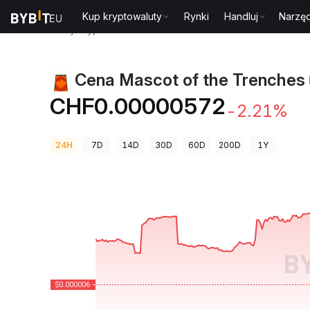
Kup kryptowaluty
Rynki
Handluj
Narzęd
Ceny kryptowalut
Cena Mascot of the Trenches R
Cena Mascot of the Trenches
CHF0.00000572
-2.21%
24H
7D
14D
30D
60D
200D
1Y