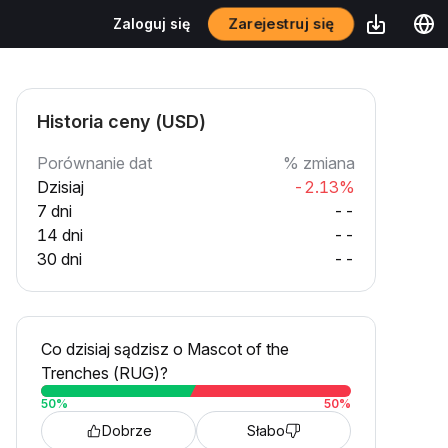
Zarejestruj się
Zaloguj się
Historia ceny (USD)
Porównanie dat
% zmiana
Dzisiaj
-2.13%
7 dni
--
14 dni
--
30 dni
--
Co dzisiaj sądzisz o Mascot of the
Trenches (RUG)?
50
%
50
%
Dobrze
Słabo