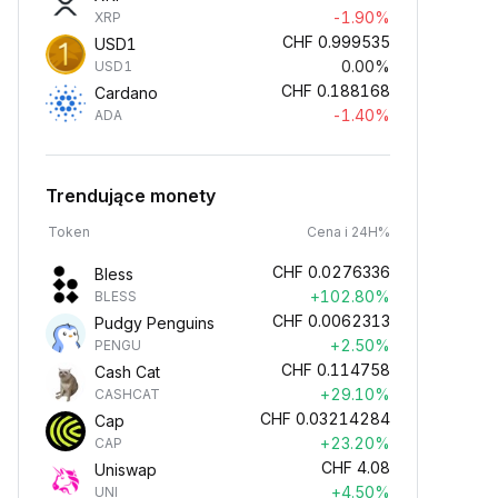
-1.90%
XRP
CHF
0.999535
USD1
0.00%
USD1
CHF
0.188168
Cardano
-1.40%
ADA
Trendujące monety
Token
Cena i 24H%
CHF
0.0276336
Bless
+102.80%
BLESS
CHF
0.0062313
Pudgy Penguins
+2.50%
PENGU
CHF
0.114758
Cash Cat
+29.10%
CASHCAT
CHF
0.03214284
Cap
+23.20%
CAP
CHF
4.08
Uniswap
+4.50%
UNI