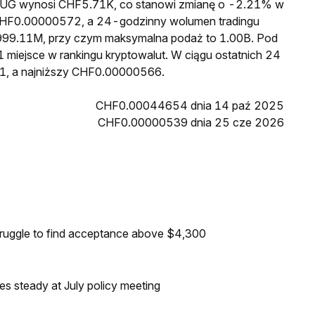
a RUG wynosi CHF5.71K, co stanowi zmianę o -2.21% w
o CHF0.00000572, a 24-godzinny wolumen tradingu
99.11M, przy czym maksymalna podaż to 1.00B. Pod
 miejsce w rankingu kryptowalut. W ciągu ostatnich 24
1, a najniższy CHF0.00000566.
CHF0.00044654 dnia 14 paź 2025
CHF0.00000539 dnia 25 cze 2026
truggle to find acceptance above $4,300
tes steady at July policy meeting