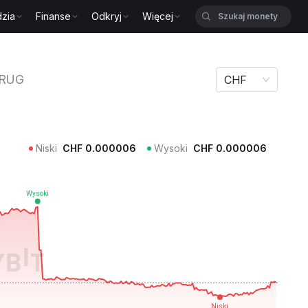
zia
Finanse
Odkryj
Więcej
UG
RUG
CHF
Niski
CHF
0.000006
Wysoki
CHF
0.000006