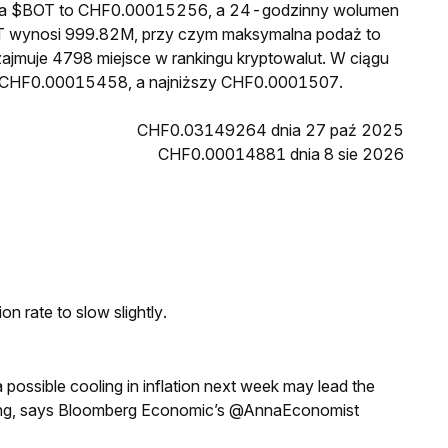
cena $BOT to CHF0.00015256, a 24-godzinny wolumen
T wynosi 999.82M, przy czym maksymalna podaż to
ajmuje 4798 miejsce w rankingu kryptowalut. W ciągu
ł CHF0.00015458, a najniższy CHF0.0001507.
CHF0.03149264 dnia 27 paź 2025
CHF0.00014881 dnia 8 sie 2026
n rate to slow slightly.
a possible cooling in inflation next week may lead the
eeting, says Bloomberg Economic’s @AnnaEconomist