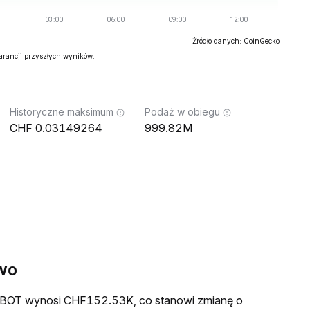
Źródło danych: CoinGecko
warancji przyszłych wyników.
Historyczne maksimum
Podaż w obiegu
0.03149264
999.82M
wo
a $BOT wynosi CHF152.53K, co stanowi zmianę o