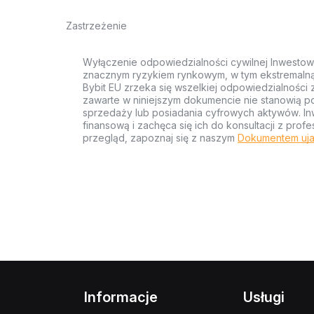
Zastrzeżenie
Wyłączenie odpowiedzialności cywilnej Inwestow
znacznym ryzykiem rynkowym, w tym ekstremalną z
Bybit EU zrzeka się wszelkiej odpowiedzialności 
zawarte w niniejszym dokumencie nie stanowią po
sprzedaży lub posiadania cyfrowych aktywów. Inw
finansową i zachęca się ich do konsultacji z pr
przegląd, zapoznaj się z naszym
Dokumentem uja
Informacje
Usługi