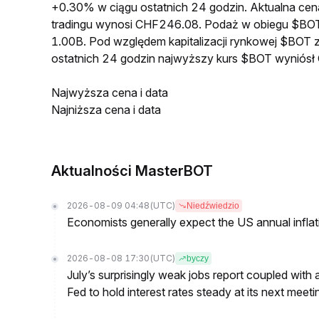
+0.30% w ciągu ostatnich 24 godzin. Aktualna 
tradingu wynosi CHF246.08. Podaż w obiegu $BO
1.00B. Pod względem kapitalizacji rynkowej $BOT z
ostatnich 24 godzin najwyższy kurs $BOT wyniós
Najwyższa cena i data
Najniższa cena i data
Aktualności MasterBOT
2026-08-09 04:48
(UTC)
Niedźwiedzio
Economists generally expect the US annual inflatio
2026-08-08 17:30
(UTC)
byczy
July’s surprisingly weak jobs report coupled with 
Fed to hold interest rates steady at its next m