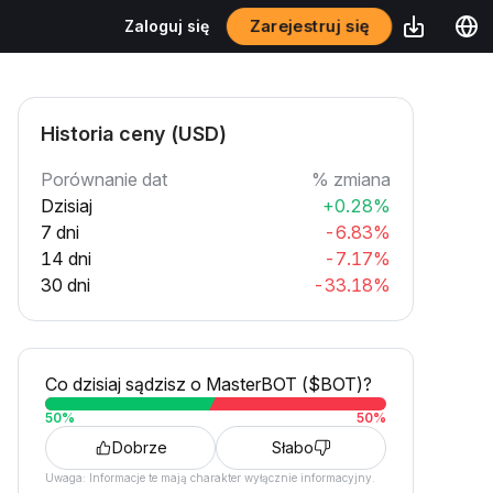
Zarejestruj się
Zaloguj się
Historia ceny (USD)
Porównanie dat
% zmiana
Dzisiaj
+0.28%
7 dni
-6.83%
14 dni
-7.17%
30 dni
-33.18%
Co dzisiaj sądzisz o MasterBOT ($BOT)?
50
%
50
%
Dobrze
Słabo
Uwaga: Informacje te mają charakter wyłącznie informacyjny.