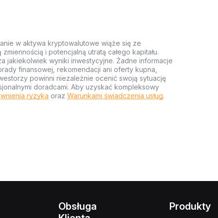
anie w aktywa kryptowalutowe wiąże się ze
miennością i potencjalną utratą całego kapitału.
za jakiekolwiek wyniki inwestycyjne. Żadne informacje
rady finansowej, rekomendacji ani oferty kupna,
estorzy powinni niezależnie ocenić swoją sytuację
ofesjonalnymi doradcami. Aby uzyskać kompleksowy
wnienia ryzyka
oraz
Warunkami świadczenia usług
.
Obsługa
Produkty