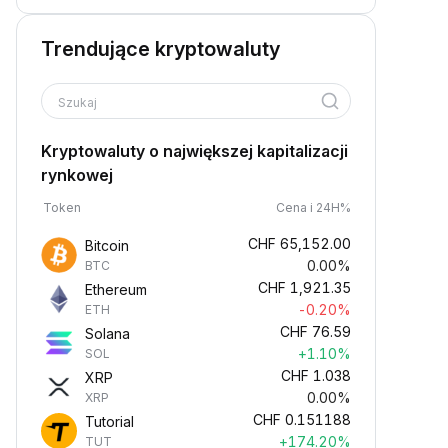
Trendujące kryptowaluty
Szukaj
Kryptowaluty o największej kapitalizacji
rynkowej
Token
Cena i 24H%
CHF
65,152.00
Bitcoin
0.00%
BTC
CHF
1,921.35
Ethereum
-0.20%
ETH
CHF
76.59
Solana
+1.10%
SOL
CHF
1.038
XRP
0.00%
XRP
CHF
0.151188
Tutorial
+174.20%
TUT