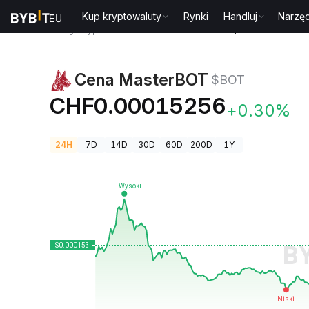
Kup kryptowaluty
Rynki
Handluj
Narzęd
Ceny kryptowalut
Cena MasterBOT $BOT
Cena MasterBOT
$BOT
CHF0.00015256
+0.30%
24H
7D
14D
30D
60D
200D
1Y