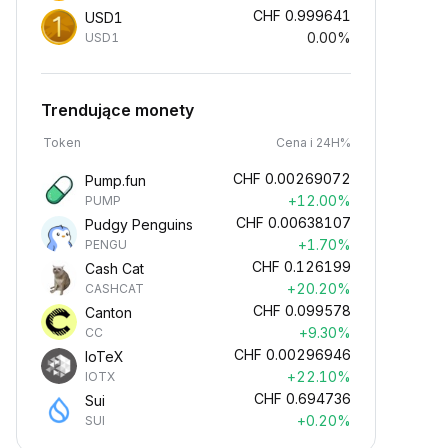
CHF
0.999641
USD1
0.00%
USD1
Trendujące monety
Token
Cena i 24H%
CHF
0.00269072
Pump.fun
+12.00%
PUMP
CHF
0.00638107
Pudgy Penguins
+1.70%
PENGU
CHF
0.126199
Cash Cat
+20.20%
CASHCAT
CHF
0.099578
Canton
+9.30%
CC
CHF
0.00296946
IoTeX
+22.10%
IOTX
CHF
0.694736
Sui
+0.20%
SUI