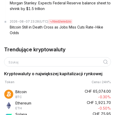
Morgan Stanley: Expects Federal Reserve balance sheet to
shrink by $1.5 trillion
2026-08-07 23:28
(UTC)
Niedźwiedzio
Bitcoin Still in Death Cross as Jobs Miss Cuts Rate-Hike
Odds
Trendujące kryptowaluty
Szukaj
Kryptowaluty o największej kapitalizacji rynkowej
Token
Cena i 24H%
CHF
65,074.00
Bitcoin
-0.30%
BTC
CHF
1,921.70
Ethereum
-0.50%
ETH
CHF
75.95
Solana