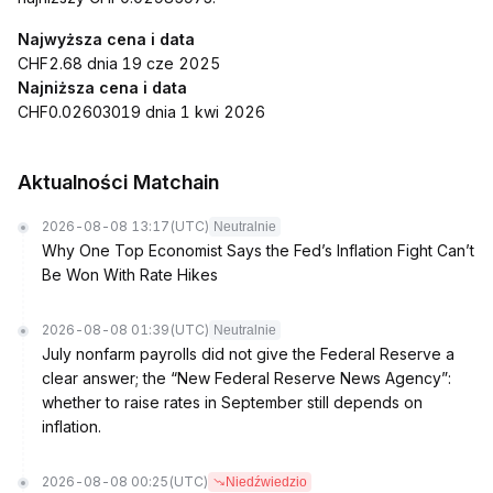
Najwyższa cena i data
CHF2.68 dnia 19 cze 2025
Najniższa cena i data
CHF0.02603019 dnia 1 kwi 2026
Aktualności Matchain
2026-08-08 13:17
(UTC)
Neutralnie
Why One Top Economist Says the Fed’s Inflation Fight Can’t
Be Won With Rate Hikes
2026-08-08 01:39
(UTC)
Neutralnie
July nonfarm payrolls did not give the Federal Reserve a
clear answer; the “New Federal Reserve News Agency”:
whether to raise rates in September still depends on
inflation.
2026-08-08 00:25
(UTC)
Niedźwiedzio