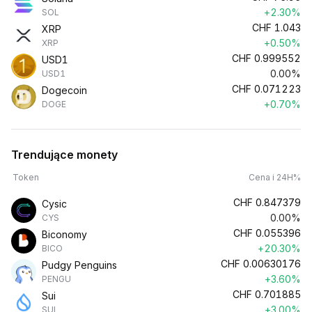
+2.30%
SOL
CHF
1.043
XRP
+0.50%
XRP
CHF
0.999552
USD1
0.00%
USD1
CHF
0.071223
Dogecoin
+0.70%
DOGE
Trendujące monety
Token
Cena i 24H%
CHF
0.847379
Cysic
0.00%
CYS
CHF
0.055396
Biconomy
+20.30%
BICO
CHF
0.00630176
Pudgy Penguins
+3.60%
PENGU
CHF
0.701885
Sui
+3.00%
SUI