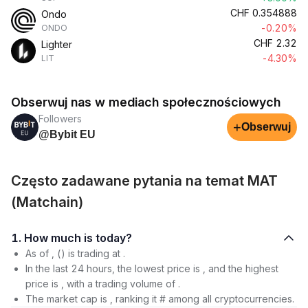
CHF
0.354888
Ondo
-0.20%
ONDO
CHF
2.32
Lighter
-4.30%
LIT
Obserwuj nas w mediach społecznościowych
Followers
+
Obserwuj
@Bybit EU
Często zadawane pytania na temat MAT
(Matchain)
1. How much is today?
As of , () is trading at .
In the last 24 hours, the lowest price is , and the highest
price is , with a trading volume of .
The market cap is , ranking it # among all cryptocurrencies.