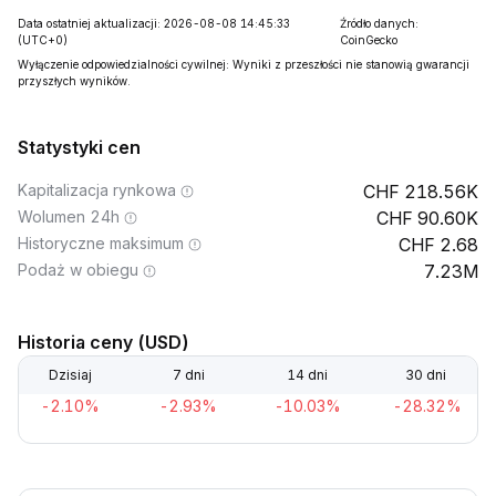
Data ostatniej aktualizacji: 2026-08-08 14:45:33
Źródło danych:
(UTC+0)
CoinGecko
Wyłączenie odpowiedzialności cywilnej: Wyniki z przeszłości nie stanowią gwarancji
przyszłych wyników.
Statystyki cen
Kapitalizacja rynkowa
218.56K
Wolumen 24h
90.60K
Historyczne maksimum
2.68
Podaż w obiegu
7.23M
Historia ceny (USD)
Dzisiaj
7 dni
14 dni
30 dni
-2.10%
-2.93%
-10.03%
-28.32%