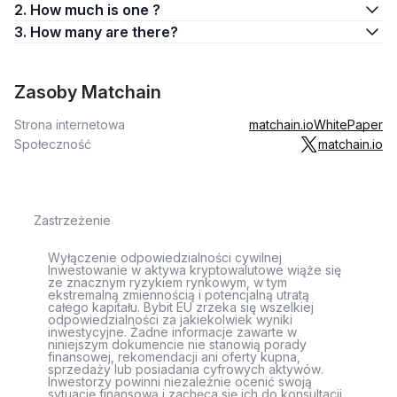
2. How much is one ?
3. How many are there?
Zasoby Matchain
Strona internetowa
matchain.io
WhitePaper
Społeczność
matchain.io
Zastrzeżenie
Wyłączenie odpowiedzialności cywilnej
Inwestowanie w aktywa kryptowalutowe wiąże się
ze znacznym ryzykiem rynkowym, w tym
ekstremalną zmiennością i potencjalną utratą
całego kapitału. Bybit EU zrzeka się wszelkiej
odpowiedzialności za jakiekolwiek wyniki
inwestycyjne. Żadne informacje zawarte w
niniejszym dokumencie nie stanowią porady
finansowej, rekomendacji ani oferty kupna,
sprzedaży lub posiadania cyfrowych aktywów.
Inwestorzy powinni niezależnie ocenić swoją
sytuację finansową i zachęca się ich do konsultacji