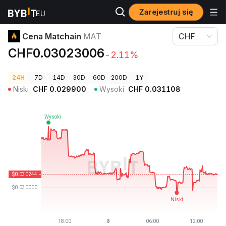
Zarejestruj się
Ceny kryptowalut
Cena Matchain MAT
Cena Matchain
MAT
CHF
CHF0.03023006
-2.11%
24H
7D
14D
30D
60D
200D
1Y
Niski
CHF
0.029900
Wysoki
CHF
0.031108