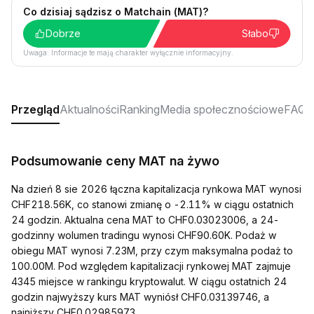
Co dzisiaj sądzisz o Matchain (MAT)?
Dobrze
Słabo
Uwaga: Informacje te mają charakter wyłącznie informacyjny.
Przegląd
Aktualności
Ranking
Media społecznościowe
FAQ
Podsumowanie ceny MAT na żywo
Na dzień 8 sie 2026 łączna kapitalizacja rynkowa MAT wynosi
CHF218.56K, co stanowi zmianę o -2.11% w ciągu ostatnich
24 godzin. Aktualna cena MAT to CHF0.03023006, a 24-
godzinny wolumen tradingu wynosi CHF90.60K. Podaż w
obiegu MAT wynosi 7.23M, przy czym maksymalna podaż to
100.00M. Pod względem kapitalizacji rynkowej MAT zajmuje
4345 miejsce w rankingu kryptowalut. W ciągu ostatnich 24
godzin najwyższy kurs MAT wyniósł CHF0.03139746, a
najniższy CHF0.02985973.