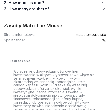
2. How much is one ?
3. How many are there?
Zasoby Mato The Mouse
Strona internetowa
matothemouse.site
Społeczność
Zastrzeżenie
Wyłączenie odpowiedzialności cywilnej
Inwestowanie w aktywa kryptowalutowe wiąże się
ze znacznym ryzykiem rynkowym, w tym
ekstremalną zmiennością i potencjalną utratą
całego kapitału. Bybit EU zrzeka się wszelkiej
odpowiedzialności za jakiekolwiek wyniki
inwestycyjne. Żadne informacje zawarte w
niniejszym dokumencie nie stanowią porady
finansowej, rekomendacji ani oferty kupna,
sprzedaży lub posiadania cyfrowych aktywów.
Inwestorzy powinni niezależnie ocenić swoją
sytuację finansową i zachęca się ich do konsultacji