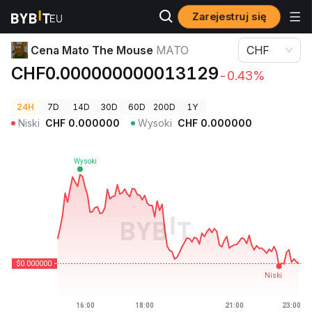
Zarejestruj się
Ceny kryptowalut
Cena Mato The Mouse MATO
Cena Mato The Mouse
MATO
CHF
CHF0.000000000013129
-0.43%
24H
7D
14D
30D
60D
200D
1Y
Niski
CHF
0.000000
Wysoki
CHF
0.000000