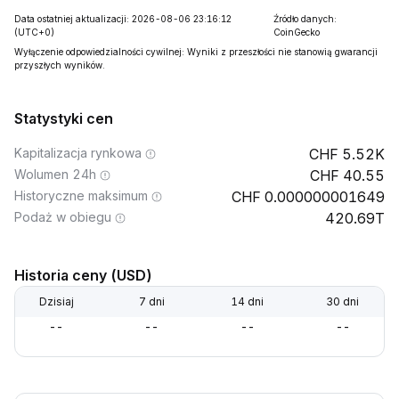
Data ostatniej aktualizacji: 2026-08-06 23:16:12
Źródło danych:
(UTC+0)
CoinGecko
Wyłączenie odpowiedzialności cywilnej: Wyniki z przeszłości nie stanowią gwarancji
przyszłych wyników.
Statystyki cen
Kapitalizacja rynkowa
5.52K
Wolumen 24h
40.55
Historyczne maksimum
0.000000001649
Podaż w obiegu
420.69T
Historia ceny (USD)
Dzisiaj
7 dni
14 dni
30 dni
--
--
--
--