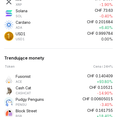
-1.90%
XRP
CHF
73.63
Solana
-0.40%
SOL
CHF
0.201684
Cardano
+6.40%
ADA
CHF
0.999784
USD1
0.00%
USD1
Trendujące monety
Token
Cena i 24H%
CHF
0.140409
Fusionist
+93.80%
ACE
CHF
0.10521
Cash Cat
-14.90%
CASHCAT
CHF
0.00605015
Pudgy Penguins
-3.40%
PENGU
CHF
0.161755
Block Street
+18.40%
BSB