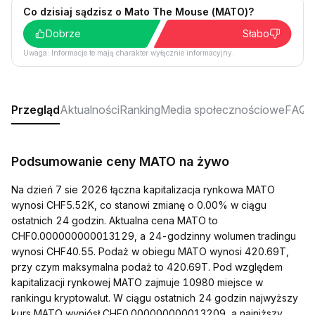
Co dzisiaj sądzisz o Mato The Mouse (MATO)?
Dobrze
Słabo
Uwaga: Informacje te mają charakter wyłącznie informacyjny.
Przegląd
Aktualności
Ranking
Media społecznościowe
FAQ
Podsumowanie ceny MATO na żywo
Na dzień 7 sie 2026 łączna kapitalizacja rynkowa MATO
wynosi CHF5.52K, co stanowi zmianę o 0.00% w ciągu
ostatnich 24 godzin. Aktualna cena MATO to
CHF0.000000000013129, a 24-godzinny wolumen tradingu
wynosi CHF40.55. Podaż w obiegu MATO wynosi 420.69T,
przy czym maksymalna podaż to 420.69T. Pod względem
kapitalizacji rynkowej MATO zajmuje 10980 miejsce w
rankingu kryptowalut. W ciągu ostatnich 24 godzin najwyższy
kurs MATO wyniósł CHF0.000000000013209, a najniższy