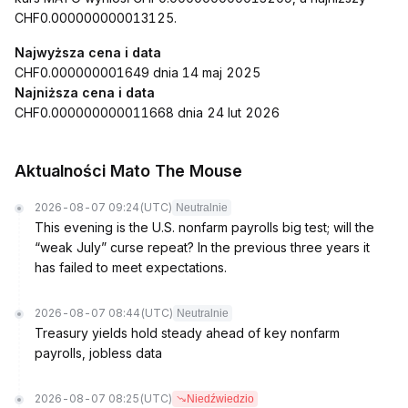
CHF0.000000000013125.
Najwyższa cena i data
CHF0.000000001649 dnia 14 maj 2025
Najniższa cena i data
CHF0.000000000011668 dnia 24 lut 2026
Aktualności Mato The Mouse
2026-08-07 09:24
(UTC)
Neutralnie
This evening is the U.S. nonfarm payrolls big test; will the
“weak July” curse repeat? In the previous three years it
has failed to meet expectations.
2026-08-07 08:44
(UTC)
Neutralnie
Treasury yields hold steady ahead of key nonfarm
payrolls, jobless data
2026-08-07 08:25
(UTC)
Niedźwiedzio