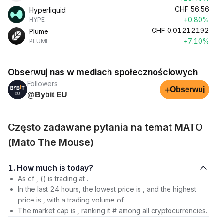
CHF
56.56
Hyperliquid
+0.80%
HYPE
CHF
0.01212192
Plume
+7.10%
PLUME
Obserwuj nas w mediach społecznościowych
Followers
+
Obserwuj
@Bybit EU
Często zadawane pytania na temat MATO
(Mato The Mouse)
1. How much is today?
As of , () is trading at .
In the last 24 hours, the lowest price is , and the highest
price is , with a trading volume of .
The market cap is , ranking it # among all cryptocurrencies.