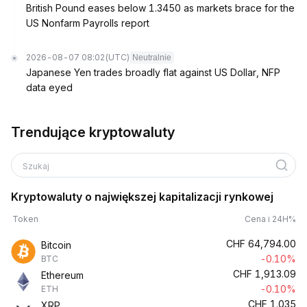
British Pound eases below 1.3450 as markets brace for the
US Nonfarm Payrolls report
2026-08-07 08:02
(UTC)
Neutralnie
Japanese Yen trades broadly flat against US Dollar, NFP
data eyed
Trendujące kryptowaluty
Szukaj
Kryptowaluty o największej kapitalizacji rynkowej
Token
Cena i 24H%
CHF
64,794.00
Bitcoin
-0.10%
BTC
CHF
1,913.09
Ethereum
-0.10%
ETH
CHF
1.035
XRP