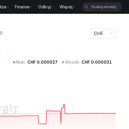
zia
Finanse
Odkryj
Więcej
P
CHF
Niski
CHF
0.000027
Wysoki
CHF
0.000031