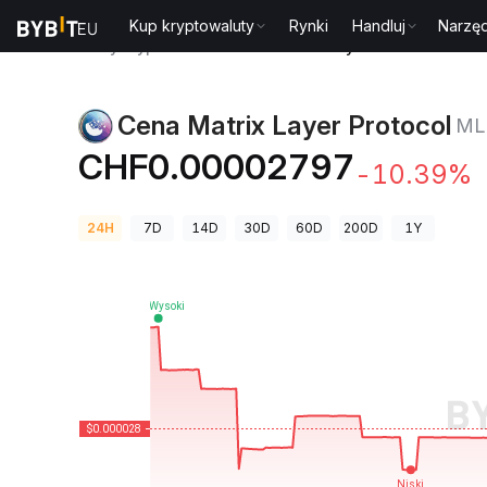
Kup kryptowaluty
Rynki
Handluj
Narzęd
Ceny kryptowalut
Cena Matrix Layer Protocol MLP
Cena Matrix Layer Protocol
ML
CHF0.00002797
-10.39%
24H
7D
14D
30D
60D
200D
1Y