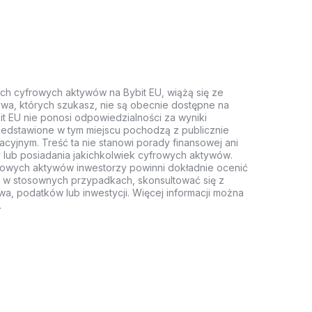
ych cyfrowych aktywów na Bybit EU, wiążą się ze
wa, których szukasz, nie są obecnie dostępne na
it EU nie ponosi odpowiedzialności za wyniki
rzedstawione w tym miejscu pochodzą z publicznie
acyjnym. Treść ta nie stanowi porady finansowej ani
 lub posiadania jakichkolwiek cyfrowych aktywów.
rowych aktywów inwestorzy powinni dokładnie ocenić
z, w stosownych przypadkach, skonsultować się z
wa, podatków lub inwestycji. Więcej informacji można
.