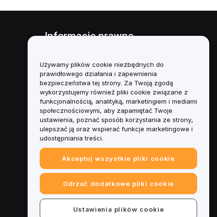
Informacje prawne
Polityka dotycząca konfliktu
interesów
Używamy plików cookie niezbędnych do
prawidłowego działania i zapewnienia
Podsumowanie polityki
bezpieczeństwa tej strony. Za Twoją zgodą
powiernictwa i zarządzania
wykorzystujemy również pliki cookie związane z
funkcjonalnością, analityką, marketingiem i mediami
Informacje ESG
społecznościowymi, aby zapamiętać Twoje
ustawienia, poznać sposób korzystania ze strony,
Biuletyny informacyjne
ulepszać ją oraz wspierać funkcje marketingowe i
kryptoaktywów
udostępniania treści.
Akceptuj wszystkie pliki cookie
Odrzuć dodatkowe pliki cookie
Ustawienia plików cookie