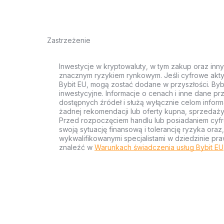
Zastrzeżenie
Inwestycje w kryptowaluty, w tym zakup oraz inn
znacznym ryzykiem rynkowym. Jeśli cyfrowe akty
Bybit EU, mogą zostać dodane w przyszłości. Byb
inwestycyjne. Informacje o cenach i inne dane p
dostępnych źródeł i służą wyłącznie celom inform
żadnej rekomendacji lub oferty kupna, sprzedaży
Przed rozpoczęciem handlu lub posiadaniem cyf
swoją sytuację finansową i tolerancję ryzyka ora
wykwalifikowanymi specjalistami w dziedzinie pra
znaleźć w
Warunkach świadczenia usług Bybit EU