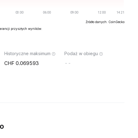
Źródło danych: CoinGecko
warancji przyszłych wyników.
Historyczne maksimum
Podaż w obiegu
0.069593
--
o