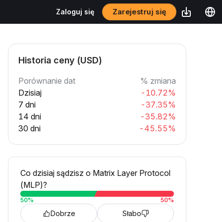
Zarejestruj się
Zaloguj się
Historia ceny (USD)
Porównanie dat
% zmiana
Dzisiaj
-10.72%
7 dni
-37.35%
14 dni
-35.82%
30 dni
-45.55%
Co dzisiaj sądzisz o Matrix Layer Protocol
(MLP)?
50
%
50
%
Dobrze
Słabo