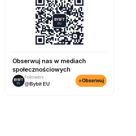
Obserwuj nas w mediach
społecznościowych
Followers
+
Obserwuj
@Bybit EU