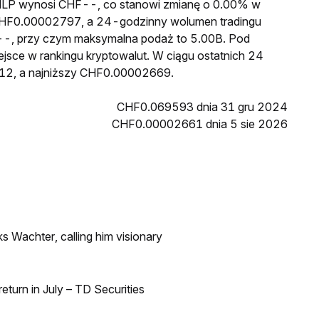
a MLP wynosi CHF--, co stanowi zmianę o 0.00% w
 CHF0.00002797, a 24-godzinny wolumen tradingu
-, przy czym maksymalna podaż to 5.00B. Pod
ejsce w rankingu kryptowalut. W ciągu ostatnich 24
12, a najniższy CHF0.00002669.
CHF0.069593 dnia 31 gru 2024
CHF0.00002661 dnia 5 sie 2026
s Wachter, calling him visionary
turn in July – TD Securities