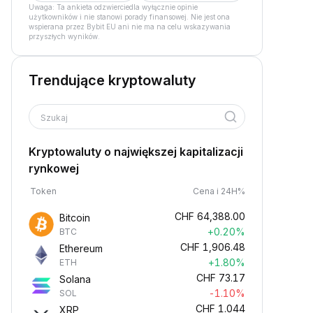
Uwaga: Ta ankieta odzwierciedla wyłącznie opinie
użytkowników i nie stanowi porady finansowej. Nie jest ona
wspierana przez Bybit EU ani nie ma na celu wskazywania
przyszłych wyników.
Trendujące kryptowaluty
Szukaj
Kryptowaluty o największej kapitalizacji
rynkowej
Token
Cena i 24H%
CHF
64,388.00
Bitcoin
+0.20%
BTC
CHF
1,906.48
Ethereum
+1.80%
ETH
CHF
73.17
Solana
-1.10%
SOL
CHF
1.044
XRP