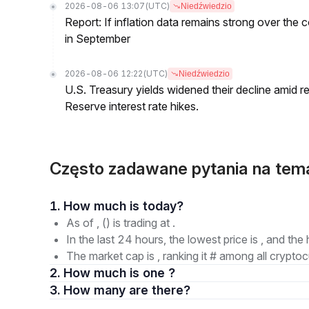
2026-08-06 13:07
(UTC)
Niedźwiedzio
Report: If inflation data remains strong over the 
in September
2026-08-06 12:22
(UTC)
Niedźwiedzio
U.S. Treasury yields widened their decline amid 
Reserve interest rate hikes.
Często zadawane pytania na tema
1. How much is today?
As of , () is trading at .
In the last 24 hours, the lowest price is , and the 
The market cap is , ranking it # among all cryptoc
2. How much is one ?
3. How many are there?