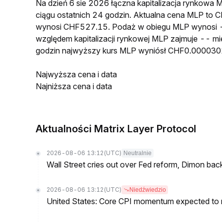
Na dzień 6 sie 2026 łączna kapitalizacja rynkow
ciągu ostatnich 24 godzin. Aktualna cena MLP to
wynosi CHF527.15. Podaż w obiegu MLP wynosi -
względem kapitalizacji rynkowej MLP zajmuje -- mi
godzin najwyższy kurs MLP wyniósł CHF0.000030
Najwyższa cena i data
Najniższa cena i data
Aktualności Matrix Layer Protocol
2026-08-06 13:12
(UTC)
Neutralnie
Wall Street cries out over Fed reform, Dimon back
2026-08-06 13:12
(UTC)
Niedźwiedzio
United States: Core CPI momentum expected to re