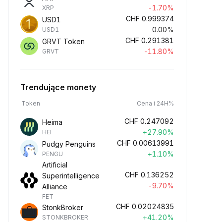
-1.70%
XRP
CHF
0.999374
USD1
0.00%
USD1
CHF
0.291381
GRVT Token
-11.80%
GRVT
Trendujące monety
Token
Cena i 24H%
CHF
0.247092
Heima
+27.90%
HEI
CHF
0.00613991
Pudgy Penguins
+1.10%
PENGU
Artificial
CHF
0.136252
Superintelligence
-9.70%
Alliance
FET
CHF
0.02024835
StonkBroker
+41.20%
STONKBROKER