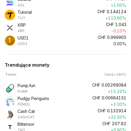
+1.00%
SOL
CHF
0.144124
Tutorial
+110.90%
TUT
CHF
1.043
XRP
-0.10%
XRP
CHF
0.999905
USD1
0.00%
USD1
Trendujące monety
Token
Cena i 24H%
CHF
0.00269084
Pump.fun
+15.20%
PUMP
CHF
0.00664151
Pudgy Penguins
+2.00%
PENGU
CHF
0.132914
Cash Cat
+32.50%
CASHCAT
CHF
207.92
Bittensor
+5.90%
TAO