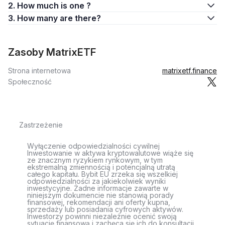
2. How much is one ?
3. How many are there?
Zasoby MatrixETF
Strona internetowa
matrixetf.finance
Społeczność
Zastrzeżenie
Wyłączenie odpowiedzialności cywilnej
Inwestowanie w aktywa kryptowalutowe wiąże się
ze znacznym ryzykiem rynkowym, w tym
ekstremalną zmiennością i potencjalną utratą
całego kapitału. Bybit EU zrzeka się wszelkiej
odpowiedzialności za jakiekolwiek wyniki
inwestycyjne. Żadne informacje zawarte w
niniejszym dokumencie nie stanowią porady
finansowej, rekomendacji ani oferty kupna,
sprzedaży lub posiadania cyfrowych aktywów.
Inwestorzy powinni niezależnie ocenić swoją
sytuację finansową i zachęca się ich do konsultacji