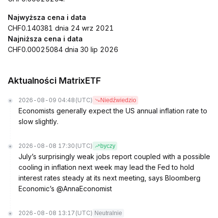
Najwyższa cena i data
CHF0.140381 dnia 24 wrz 2021
Najniższa cena i data
CHF0.00025084 dnia 30 lip 2026
Aktualności MatrixETF
2026-08-09 04:48
(UTC)
Niedźwiedzio
Economists generally expect the US annual inflation rate to
slow slightly.
2026-08-08 17:30
(UTC)
byczy
July’s surprisingly weak jobs report coupled with a possible
cooling in inflation next week may lead the Fed to hold
interest rates steady at its next meeting, says Bloomberg
Economic’s @AnnaEconomist
2026-08-08 13:17
(UTC)
Neutralnie