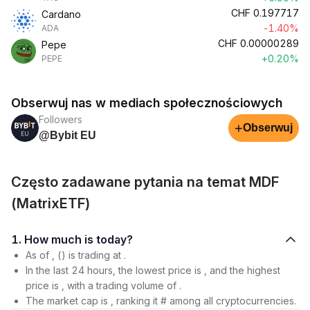
CHF
0.197717
Cardano
-1.40%
ADA
CHF
0.00000289
Pepe
+0.20%
PEPE
Obserwuj nas w mediach społecznościowych
Followers
+
Obserwuj
@Bybit EU
Często zadawane pytania na temat MDF
(MatrixETF)
1. How much is today?
As of , () is trading at .
In the last 24 hours, the lowest price is , and the highest
price is , with a trading volume of .
The market cap is , ranking it # among all cryptocurrencies.