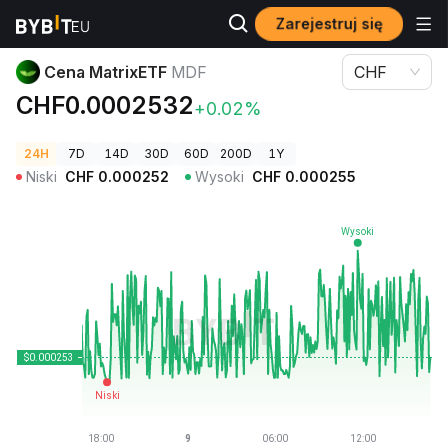
Zarejestruj się
Ceny kryptowalut
Cena MatrixETF MDF
Cena MatrixETF
MDF
CHF
CHF0.0002532
+0.02%
24H
7D
14D
30D
60D
200D
1Y
Niski
CHF
0.000252
Wysoki
CHF
0.000255