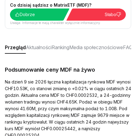
Co dzisiaj sądzisz o MatrixETF (MDF)?
Dobrze
Słabo
Uwaga: Informacje te mają charakter wyłącznie informacyjny.
Przegląd
Aktualności
Ranking
Media społecznościowe
FAQ
Podsumowanie ceny MDF na żywo
Na dzień 9 sie 2026 łączna kapitalizacja rynkowa MDF wynosi
CHF10.53K, co stanowi zmianę o +0.02% w ciągu ostatnich 24
godzin. Aktualna cena MDF to CHF0.0002532, a 24-godzinny
wolumen tradingu wynosi CHF4.65K. Podaż w obiegu MDF
wynosi 41.60M, przy czym maksymalna podaż to 1.00B. Pod
względem kapitalizacji rynkowej MDF zajmuje 9679 miejsce w
rankingu kryptowalut. W ciągu ostatnich 24 godzin najwyższy
kurs MDF wyniósł CHF0.00025442, a najniższy
CHF0.00025204.