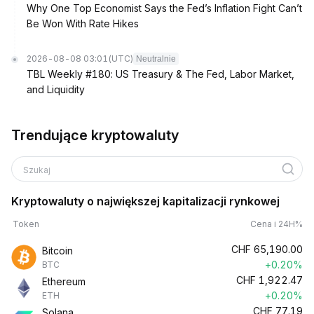
Why One Top Economist Says the Fed’s Inflation Fight Can’t
Be Won With Rate Hikes
2026-08-08 03:01
(UTC)
Neutralnie
TBL Weekly #180: US Treasury & The Fed, Labor Market,
and Liquidity
Trendujące kryptowaluty
Szukaj
Kryptowaluty o największej kapitalizacji rynkowej
Token
Cena i 24H%
CHF
65,190.00
Bitcoin
+0.20%
BTC
CHF
1,922.47
Ethereum
+0.20%
ETH
CHF
77.19
Solana