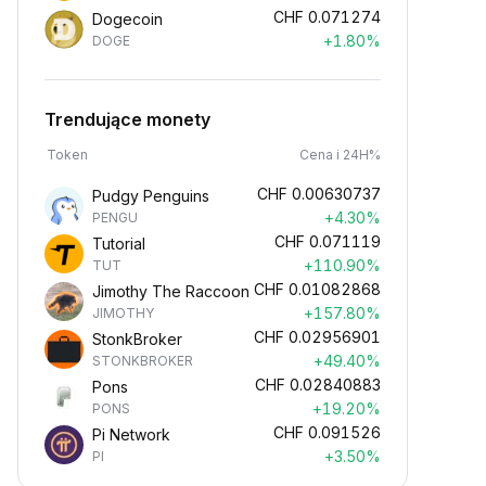
CHF
0.071274
Dogecoin
+1.80%
DOGE
Trendujące monety
Token
Cena i 24H%
CHF
0.00630737
Pudgy Penguins
+4.30%
PENGU
CHF
0.071119
Tutorial
+110.90%
TUT
CHF
0.01082868
Jimothy The Raccoon
+157.80%
JIMOTHY
CHF
0.02956901
StonkBroker
+49.40%
STONKBROKER
CHF
0.02840883
Pons
+19.20%
PONS
CHF
0.091526
Pi Network
+3.50%
PI