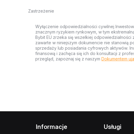
Zastrzeżenie
Wyłączenie odpowiedzialności cywilnej Inwestow
znacznym ryzykiem rynkowym, w tym ekstremalną z
Bybit EU zrzeka się wszelkiej odpowiedzialności 
zawarte w niniejszym dokumencie nie stanowią po
sprzedaży lub posiadania cyfrowych aktywów. Inw
finansową i zachęca się ich do konsultacji z pr
przegląd, zapoznaj się z naszym
Dokumentem uja
Informacje
Usługi