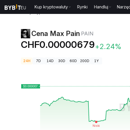
Kup kryptowaluty
Rynki
Handluj
Narzęd
Ceny kryptowalut
Cena Max Pain PAIN
Cena Max Pain
PAIN
CHF0.00000679
+2.24%
24H
7D
14D
30D
60D
200D
1Y