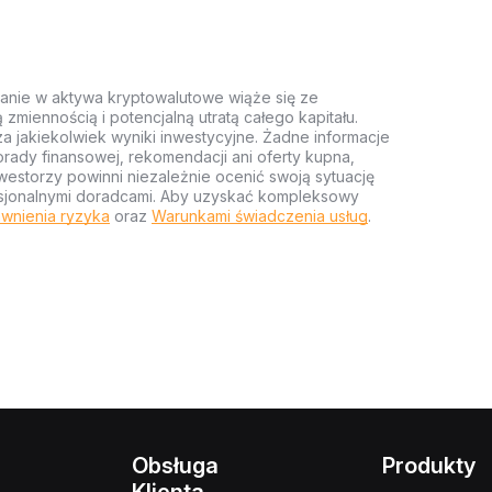
anie w aktywa kryptowalutowe wiąże się ze
miennością i potencjalną utratą całego kapitału.
za jakiekolwiek wyniki inwestycyjne. Żadne informacje
rady finansowej, rekomendacji ani oferty kupna,
estorzy powinni niezależnie ocenić swoją sytuację
ofesjonalnymi doradcami. Aby uzyskać kompleksowy
wnienia ryzyka
oraz
Warunkami świadczenia usług
.
Obsługa
Produkty