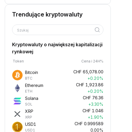
Trendujące kryptowaluty
Szukaj
Kryptowaluty o największej kapitalizacji
rynkowej
Token
Cena i 24H%
CHF
65,078.00
Bitcoin
+0.20%
BTC
CHF
1,923.86
Ethereum
+0.20%
ETH
CHF
76.36
Solana
+3.30%
SOL
CHF
1.046
XRP
+1.90%
XRP
CHF
0.999589
USD1
0.00%
USD1