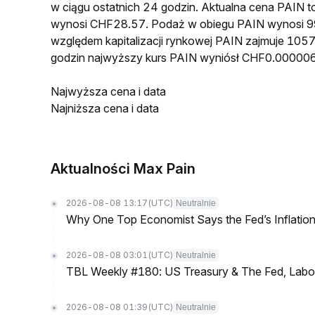
w ciągu ostatnich 24 godzin. Aktualna cena PAIN
wynosi CHF28.57. Podaż w obiegu PAIN wynosi 9
względem kapitalizacji rynkowej PAIN zajmuje 1057
godzin najwyższy kurs PAIN wyniósł CHF0.00000
Najwyższa cena i data
Najniższa cena i data
Aktualności Max Pain
2026-08-08 13:17
(UTC)
Neutralnie
Why One Top Economist Says the Fed’s Inflation
2026-08-08 03:01
(UTC)
Neutralnie
TBL Weekly #180: US Treasury & The Fed, Labor 
2026-08-08 01:39
(UTC)
Neutralnie