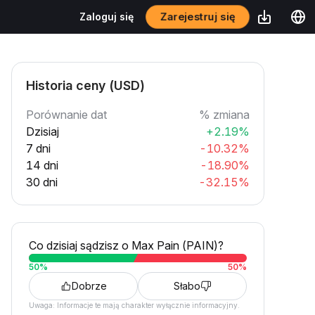
Zarejestruj się
Zaloguj się
Historia ceny (USD)
Porównanie dat
% zmiana
Dzisiaj
+2.19%
7 dni
-10.32%
14 dni
-18.90%
30 dni
-32.15%
Co dzisiaj sądzisz o Max Pain (PAIN)?
50
%
50
%
Dobrze
Słabo
Uwaga: Informacje te mają charakter wyłącznie informacyjny.