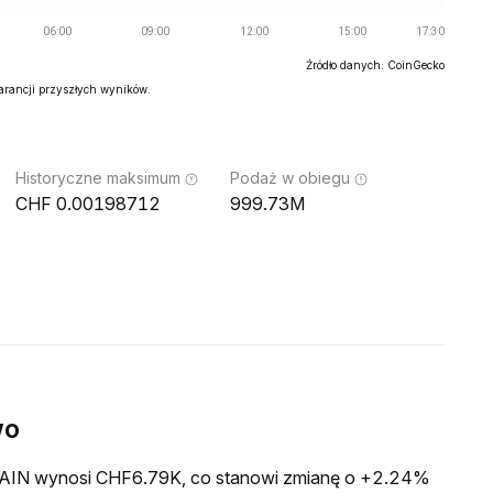
Źródło danych: CoinGecko
warancji przyszłych wyników.
Historyczne maksimum
Podaż w obiegu
0.00198712
999.73M
wo
a PAIN wynosi CHF6.79K, co stanowi zmianę o +2.24%