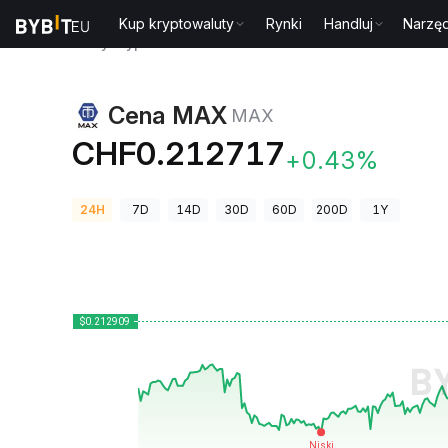
Kup kryptowaluty
Rynki
Handluj
Narzęd
Ceny kryptowalut
Cena MAX MAX
Cena MAX
MAX
CHF0.212717
+0.43%
24H
7D
14D
30D
60D
200D
1Y