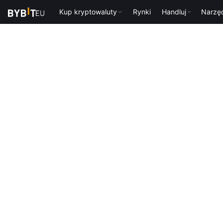
Kup kryptowaluty
Rynki
Handluj
Narzę