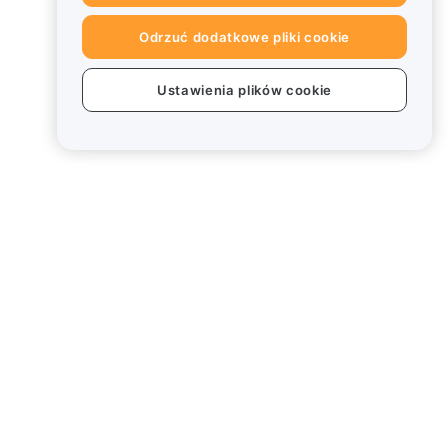
Odrzuć dodatkowe pliki cookie
Ustawienia plików cookie
Informacje prawne
Polityka dotycząca konfliktu
interesów
Podsumowanie polityki
powiernictwa i zarządzania
Informacje ESG
Biuletyny informacyjne
kryptoaktywów