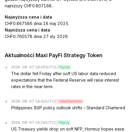
najniższy CHF0.807168.
Najwyższa cena i data
CHF0.867586 dnia 18 maj 2025
Najniższa cena i data
CHF0.760578 dnia 27 sty 2026
Aktualności Maxi PayFi Strategy Token
2026-08-07 19:45
(UTC)
byczy
The dollar fell Friday after soft US labor data reduced
expectations that the Federal Reserve will raise interest
rates in the near term.
2026-08-07 19:42
(UTC)
Niedźwiedzio
Philippines: BSP policy outlook shifts – Standard Chartered
2026-08-07 19:24
(UTC)
byczy
US Treasury yields drop on soft NFP, Hormuz hopes ease