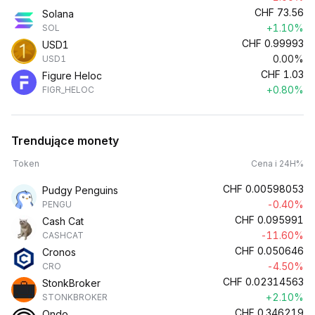
CHF
73.56
Solana
+1.10%
SOL
CHF
0.99993
USD1
0.00%
USD1
CHF
1.03
Figure Heloc
+0.80%
FIGR_HELOC
Trendujące monety
Token
Cena i 24H%
CHF
0.00598053
Pudgy Penguins
-0.40%
PENGU
CHF
0.095991
Cash Cat
-11.60%
CASHCAT
CHF
0.050646
Cronos
-4.50%
CRO
CHF
0.02314563
StonkBroker
+2.10%
STONKBROKER
CHF
0.346219
Ondo