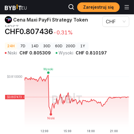
Zarejestruj się
Ceny kryptowalut
Cena Maxi PayFi Strategy Token MPST
Cena Maxi PayFi Strategy Token
CHF
MPST
CHF0.807436
-0.31%
24H
7D
14D
30D
60D
200D
1Y
Niski
CHF
0.805309
Wysoki
CHF
0.810197