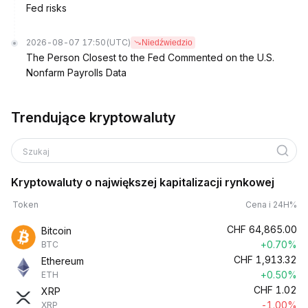
Fed risks
2026-08-07 17:50
(UTC)
Niedźwiedzio
The Person Closest to the Fed Commented on the U.S.
Nonfarm Payrolls Data
Trendujące kryptowaluty
Szukaj
Kryptowaluty o największej kapitalizacji rynkowej
Token
Cena i 24H%
CHF
64,865.00
Bitcoin
+0.70%
BTC
CHF
1,913.32
Ethereum
+0.50%
ETH
CHF
1.02
XRP
-1.00%
XRP