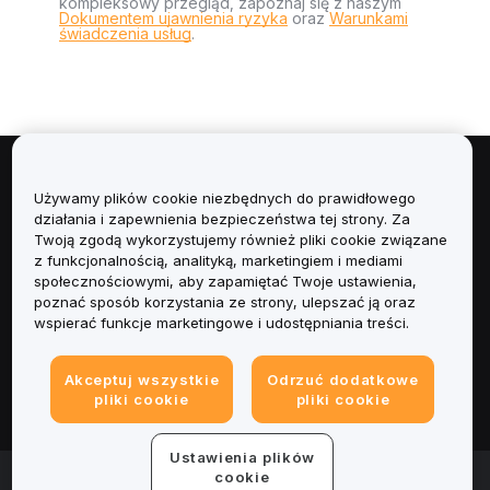
kompleksowy przegląd, zapoznaj się z naszym
Dokumentem ujawnienia ryzyka
oraz
Warunkami
świadczenia usług
.
Informacje
Używamy plików cookie niezbędnych do prawidłowego
działania i zapewnienia bezpieczeństwa tej strony. Za
Usługi
Twoją zgodą wykorzystujemy również pliki cookie związane
z funkcjonalnością, analityką, marketingiem i mediami
społecznościowymi, aby zapamiętać Twoje ustawienia,
Obsługa Klienta
poznać sposób korzystania ze strony, ulepszać ją oraz
wspierać funkcje marketingowe i udostępniania treści.
Produkty
Akceptuj wszystkie
Odrzuć dodatkowe
Informacje prawne
pliki cookie
pliki cookie
Ustawienia plików
© 2025-2026 Bybit.eu. All rights reserved.
cookie