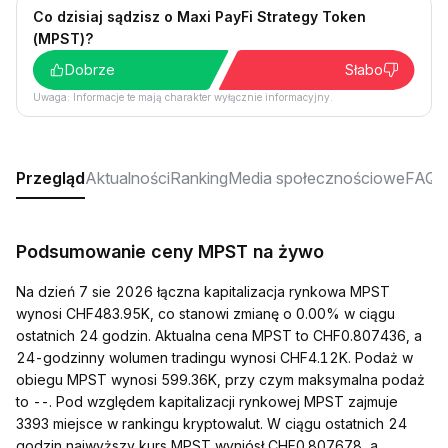
Co dzisiaj sądzisz o Maxi PayFi Strategy Token
(MPST)?
Dobrze
Słabo
Uwaga: Informacje te mają charakter wyłącznie informacyjny.
Przegląd
Aktualności
Ranking
Media społecznościowe
FAQ
Podsumowanie ceny MPST na żywo
Na dzień 7 sie 2026 łączna kapitalizacja rynkowa MPST
wynosi CHF483.95K, co stanowi zmianę o 0.00% w ciągu
ostatnich 24 godzin. Aktualna cena MPST to CHF0.807436, a
24-godzinny wolumen tradingu wynosi CHF4.12K. Podaż w
obiegu MPST wynosi 599.36K, przy czym maksymalna podaż
to --. Pod względem kapitalizacji rynkowej MPST zajmuje
3393 miejsce w rankingu kryptowalut. W ciągu ostatnich 24
godzin najwyższy kurs MPST wyniósł CHF0.807678, a