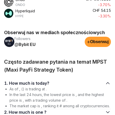
-3.70%
ONDO
CHF
54.15
Hyperliquid
-3.30%
HYPE
Obserwuj nas w mediach społecznościowych
Followers
+
Obserwuj
@Bybit EU
Często zadawane pytania na temat MPST
(Maxi PayFi Strategy Token)
1. How much is today?
As of , () is trading at .
In the last 24 hours, the lowest price is , and the highest
price is , with a trading volume of .
The market cap is , ranking it # among all cryptocurrencies.
2. How much is one ?