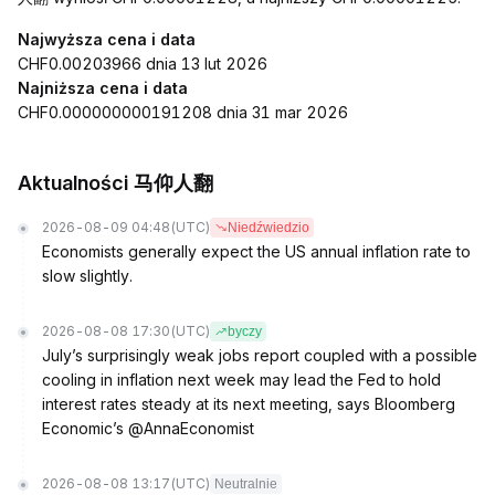
Najwyższa cena i data
CHF0.00203966 dnia 13 lut 2026
Najniższa cena i data
CHF0.000000000191208 dnia 31 mar 2026
Aktualności 马仰人翻
2026-08-09 04:48
(UTC)
Niedźwiedzio
Economists generally expect the US annual inflation rate to
slow slightly.
2026-08-08 17:30
(UTC)
byczy
July’s surprisingly weak jobs report coupled with a possible
cooling in inflation next week may lead the Fed to hold
interest rates steady at its next meeting, says Bloomberg
Economic’s @AnnaEconomist
2026-08-08 13:17
(UTC)
Neutralnie