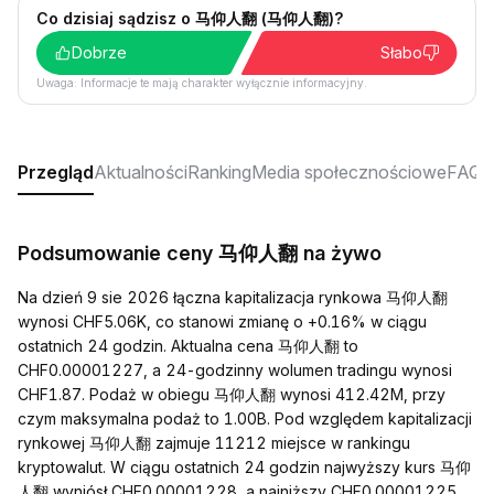
Co dzisiaj sądzisz o 马仰人翻 (马仰人翻)?
Dobrze
Słabo
Uwaga: Informacje te mają charakter wyłącznie informacyjny.
Przegląd
Aktualności
Ranking
Media społecznościowe
FAQ
Podsumowanie ceny 马仰人翻 na żywo
Na dzień 9 sie 2026 łączna kapitalizacja rynkowa 马仰人翻
wynosi CHF5.06K, co stanowi zmianę o +0.16% w ciągu
ostatnich 24 godzin. Aktualna cena 马仰人翻 to
CHF0.00001227, a 24-godzinny wolumen tradingu wynosi
CHF1.87. Podaż w obiegu 马仰人翻 wynosi 412.42M, przy
czym maksymalna podaż to 1.00B. Pod względem kapitalizacji
rynkowej 马仰人翻 zajmuje 11212 miejsce w rankingu
kryptowalut. W ciągu ostatnich 24 godzin najwyższy kurs 马仰
人翻 wyniósł CHF0.00001228, a najniższy CHF0.00001225.