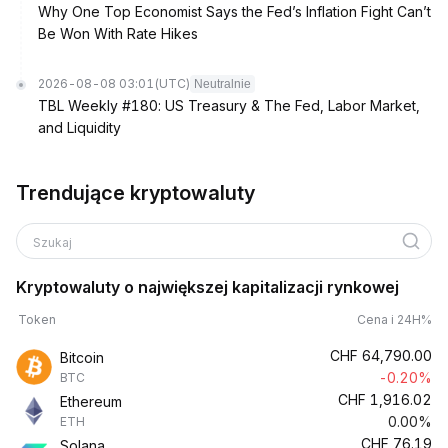
Why One Top Economist Says the Fed’s Inflation Fight Can’t
Be Won With Rate Hikes
2026-08-08 03:01
(UTC)
Neutralnie
TBL Weekly #180: US Treasury & The Fed, Labor Market,
and Liquidity
Trendujące kryptowaluty
Szukaj
Kryptowaluty o największej kapitalizacji rynkowej
Token
Cena i 24H%
CHF
64,790.00
Bitcoin
-0.20%
BTC
CHF
1,916.02
Ethereum
0.00%
ETH
CHF
76.19
Solana