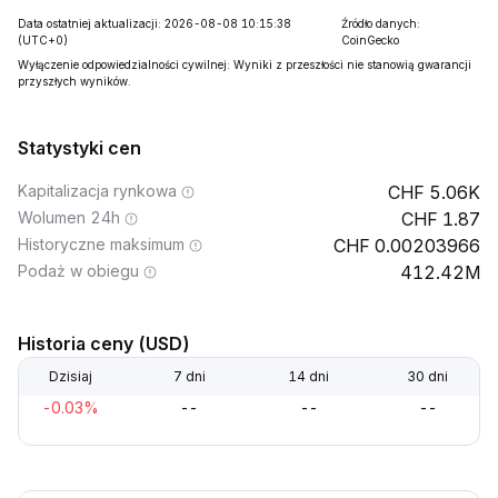
Data ostatniej aktualizacji: 2026-08-08 10:15:38
Źródło danych:
(UTC+0)
CoinGecko
Wyłączenie odpowiedzialności cywilnej: Wyniki z przeszłości nie stanowią gwarancji
przyszłych wyników.
Statystyki cen
Kapitalizacja rynkowa
5.06K
Wolumen 24h
1.87
Historyczne maksimum
0.00203966
Podaż w obiegu
412.42M
Historia ceny (USD)
Dzisiaj
7 dni
14 dni
30 dni
-0.03%
--
--
--