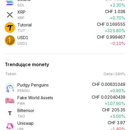
+2.30%
SOL
CHF
1.036
XRP
+0.70%
XRP
CHF
0.169555
Tutorial
+325.80%
TUT
CHF
0.999467
USD1
-0.10%
USD1
Trendujące monety
Token
Cena i 24H%
CHF
0.00631049
Pudgy Penguins
+0.90%
PENGU
CHF
0.02040439
Fake World Assets
+107.90%
FWA
CHF
205.35
Bittensor
+5.00%
TAO
CHF
3.97
Uniswap
-1.40%
UNI