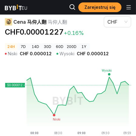
Zarejestruj się
Ceny kryptowalut
Cena 马仰人翻 马仰人翻
Cena 马仰人翻
马仰人翻
CHF
CHF0.00001227
+0.16%
24H
7D
14D
30D
60D
200D
1Y
Niski
CHF
0.000012
Wysoki
CHF
0.000012