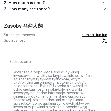
2. How much is one ?
3. How many are there?
Zasoby 马仰人翻
Strona internetowa
burning-fun.fun
Społeczność
Zastrzeżenie
Wyłączenie odpowiedzialności cywilnej
Inwestowanie w aktywa kryptowalutowe wiąże się
ze znacznym ryzykiem rynkowym, w tym
ekstremalną zmiennością i potencjalną utratą
całego kapitału. Bybit EU zrzeka się wszelkiej
odpowiedzialności za jakiekolwiek wyniki
inwestycyjne. Żadne informacje zawarte w
niniejszym dokumencie nie stanowią porady
finansowej, rekomendacji ani oferty kupna,
sprzedaży lub posiadania cyfrowych aktywów.
Inwestorzy powinni niezależnie ocenić swoją
sytuację finansową i zachęca się ich do konsultacji