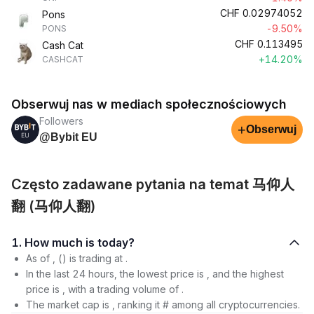
CHF
0.02974052
Pons
-9.50%
PONS
CHF
0.113495
Cash Cat
+14.20%
CASHCAT
Obserwuj nas w mediach społecznościowych
Followers
+
Obserwuj
@Bybit EU
Często zadawane pytania na temat 马仰人
翻 (马仰人翻)
1. How much is today?
As of , () is trading at .
In the last 24 hours, the lowest price is , and the highest
price is , with a trading volume of .
The market cap is , ranking it # among all cryptocurrencies.