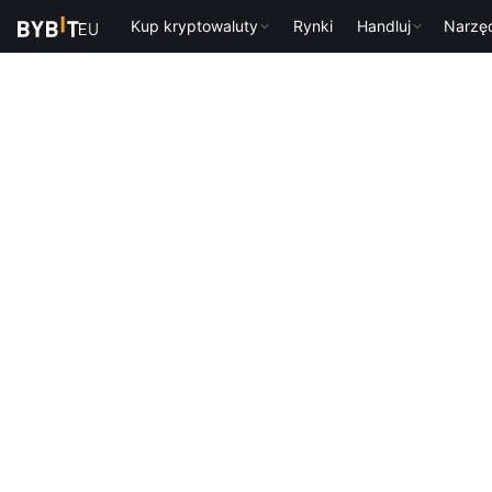
Kup kryptowaluty
Rynki
Handluj
Narzę