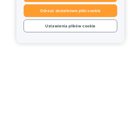
Odrzuć dodatkowe pliki cookie
Ustawienia plików cookie
Informacje prawne
Polityka dotycząca konfliktu
interesów
Podsumowanie polityki
powiernictwa i zarządzania
Informacje ESG
Biuletyny informacyjne
kryptoaktywów