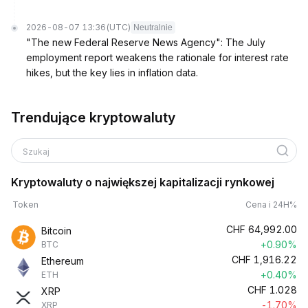
2026-08-07 13:36
(UTC)
Neutralnie
"The new Federal Reserve News Agency": The July
employment report weakens the rationale for interest rate
hikes, but the key lies in inflation data.
Trendujące kryptowaluty
Szukaj
Kryptowaluty o największej kapitalizacji rynkowej
Token
Cena i 24H%
CHF
64,992.00
Bitcoin
+0.90%
BTC
CHF
1,916.22
Ethereum
+0.40%
ETH
CHF
1.028
XRP
-1.70%
XRP