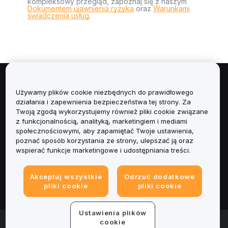
kompleksowy przegląd, zapoznaj się z naszym
Dokumentem ujawnienia ryzyka
oraz
Warunkami
świadczenia usług
.
Informacje
Używamy plików cookie niezbędnych do prawidłowego
działania i zapewnienia bezpieczeństwa tej strony. Za
Usługi
Twoją zgodą wykorzystujemy również pliki cookie związane
z funkcjonalnością, analityką, marketingiem i mediami
społecznościowymi, aby zapamiętać Twoje ustawienia,
Obsługa Klienta
poznać sposób korzystania ze strony, ulepszać ją oraz
wspierać funkcje marketingowe i udostępniania treści.
Produkty
Akceptuj wszystkie
Odrzuć dodatkowe
Informacje prawne
pliki cookie
pliki cookie
Ustawienia plików
© 2025-2026 Bybit.eu. All rights reserved.
cookie