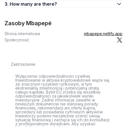
3. How many are there?
Zasoby Mbapepé
Strona internetowa
mbapepe.netlify.app
Społeczność
Zastrzeżenie
Wyłączenie odpowiedzialności cywilnej
Inwestowanie w aktywa kryptowalutowe wiąże się
ze znacznym ryzykiem rynkowym, w tym
ekstremalną zmiennością i potencjalną utratą
całego kapitału. Bybit EU zrzeka się wszelkiej
odpowiedzialności za jakiekolwiek wyniki
inwestycyjne. Żadne informacje zawarte w
niniejszym dokumencie nie stanowią porady
finansowej, rekomendacji ani oferty kupna,
sprzedaży lub posiadania cyfrowych aktywów.
Inwestorzy powinni niezależnie ocenić swoją
sytuację finansową i zachęca się ich do konsultacji
z profesjonalnymi doradcami. Aby uzyskać