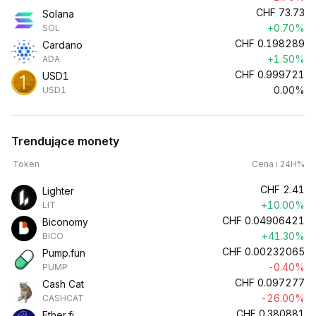
CHF
73.73
Solana
+0.70%
SOL
CHF
0.198289
Cardano
+1.50%
ADA
CHF
0.999721
USD1
0.00%
USD1
Trendujące monety
Token
Cena i 24H%
CHF
2.41
Lighter
+10.00%
LIT
CHF
0.04906421
Biconomy
+41.30%
BICO
CHF
0.00232065
Pump.fun
-0.40%
PUMP
CHF
0.097277
Cash Cat
-26.00%
CASHCAT
CHF
0.380881
Ether.fi