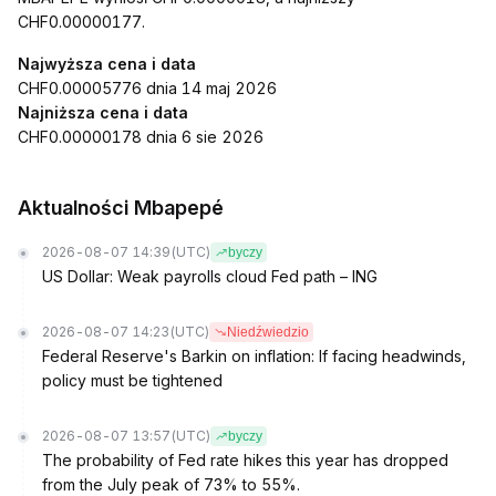
CHF0.00000177.
Najwyższa cena i data
CHF0.00005776 dnia 14 maj 2026
Najniższa cena i data
CHF0.00000178 dnia 6 sie 2026
Aktualności Mbapepé
2026-08-07 14:39
(UTC)
byczy
US Dollar: Weak payrolls cloud Fed path – ING
2026-08-07 14:23
(UTC)
Niedźwiedzio
Federal Reserve's Barkin on inflation: If facing headwinds,
policy must be tightened
2026-08-07 13:57
(UTC)
byczy
The probability of Fed rate hikes this year has dropped
from the July peak of 73% to 55%.