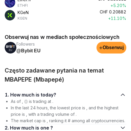
+5.20%
ETHFI
CHF
0.20882
KGeN
+11.10%
KGEN
Obserwuj nas w mediach społecznościowych
Followers
+
Obserwuj
@Bybit EU
Często zadawane pytania na temat
MBAPEPE (Mbapepé)
1. How much is today?
As of , () is trading at .
In the last 24 hours, the lowest price is , and the highest
price is , with a trading volume of .
The market cap is , ranking it # among all cryptocurrencies.
2. How much is one ?