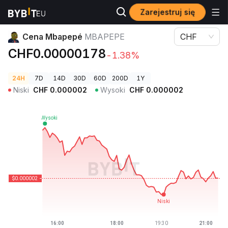
Zarejestruj się
Ceny kryptowalut
Cena Mbapepé MBAPEPE
Cena Mbapepé
MBAPEPE
CHF
CHF0.00000178
-1.38%
24H
7D
14D
30D
60D
200D
1Y
Niski
CHF
0.000002
Wysoki
CHF
0.000002