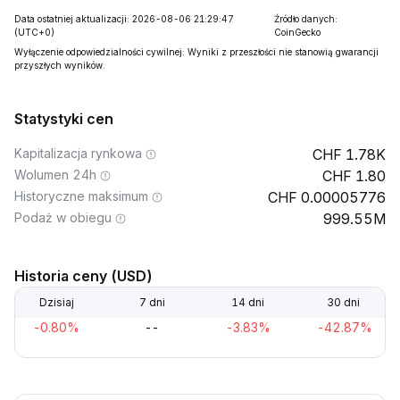
Data ostatniej aktualizacji: 2026-08-06 21:29:47
Źródło danych:
(UTC+0)
CoinGecko
Wyłączenie odpowiedzialności cywilnej: Wyniki z przeszłości nie stanowią gwarancji
przyszłych wyników.
Statystyki cen
Kapitalizacja rynkowa
1.78K
Wolumen 24h
1.80
Historyczne maksimum
0.00005776
Podaż w obiegu
999.55M
Historia ceny (USD)
Dzisiaj
7 dni
14 dni
30 dni
-0.80%
--
-3.83%
-42.87%