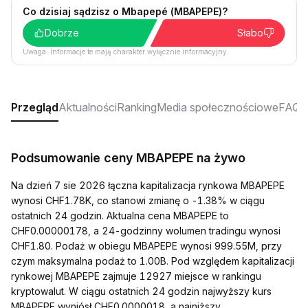
Co dzisiaj sądzisz o Mbapepé (MBAPEPE)?
Dobrze
Słabo
Uwaga: Informacje te mają charakter wyłącznie informacyjny.
Przegląd
Aktualności
Ranking
Media społecznościowe
FAQ
Podsumowanie ceny MBAPEPE na żywo
Na dzień 7 sie 2026 łączna kapitalizacja rynkowa MBAPEPE
wynosi CHF1.78K, co stanowi zmianę o -1.38% w ciągu
ostatnich 24 godzin. Aktualna cena MBAPEPE to
CHF0.00000178, a 24-godzinny wolumen tradingu wynosi
CHF1.80. Podaż w obiegu MBAPEPE wynosi 999.55M, przy
czym maksymalna podaż to 1.00B. Pod względem kapitalizacji
rynkowej MBAPEPE zajmuje 12927 miejsce w rankingu
kryptowalut. W ciągu ostatnich 24 godzin najwyższy kurs
MBAPEPE wyniósł CHF0.0000018, a najniższy