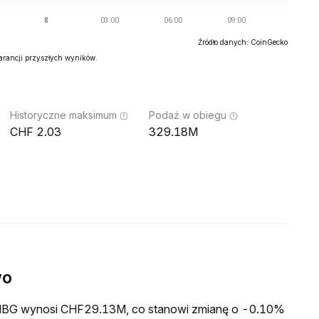
Źródło danych: CoinGecko
warancji przyszłych wyników.
Historyczne maksimum
Podaż w obiegu
2.03
329.18M
wo
a MBG wynosi CHF29.13M, co stanowi zmianę o -0.10%