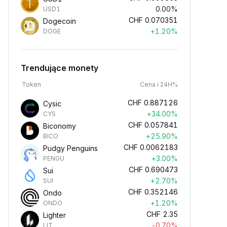
0.00%
USD1
CHF
0.070351
Dogecoin
+1.20%
DOGE
Trendujące monety
Token
Cena i 24H%
CHF
0.887126
Cysic
+34.00%
CYS
CHF
0.057841
Biconomy
+25.90%
BICO
CHF
0.0062183
Pudgy Penguins
+3.00%
PENGU
CHF
0.690473
Sui
+2.70%
SUI
CHF
0.352146
Ondo
+1.20%
ONDO
CHF
2.35
Lighter
-0.70%
LIT