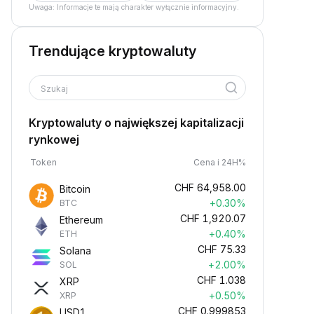
Uwaga: Informacje te mają charakter wyłącznie informacyjny.
Trendujące kryptowaluty
Szukaj
Kryptowaluty o największej kapitalizacji
rynkowej
Token
Cena i 24H%
CHF
64,958.00
Bitcoin
+0.30%
BTC
CHF
1,920.07
Ethereum
+0.40%
ETH
CHF
75.33
Solana
+2.00%
SOL
CHF
1.038
XRP
+0.50%
XRP
CHF
0.999853
USD1