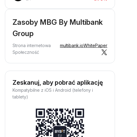
Zasoby MBG By Multibank
Group
Strona internetowa
multibank.io
WhitePaper
Społeczność
Zeskanuj, aby pobrać aplikację
Kompatybilne z iOS i Android (telefony i
tablety)