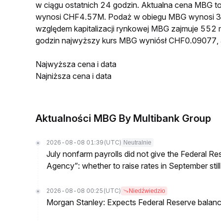
w ciągu ostatnich 24 godzin. Aktualna cena MBG 
wynosi CHF4.57M. Podaż w obiegu MBG wynosi 3
względem kapitalizacji rynkowej MBG zajmuje 552 m
godzin najwyższy kurs MBG wyniósł CHF0.09077, 
Najwyższa cena i data
Najniższa cena i data
Aktualności MBG By Multibank Group
2026-08-08 01:39
(UTC)
Neutralnie
July nonfarm payrolls did not give the Federal 
Agency”: whether to raise rates in September still
2026-08-08 00:25
(UTC)
Niedźwiedzio
Morgan Stanley: Expects Federal Reserve balance 