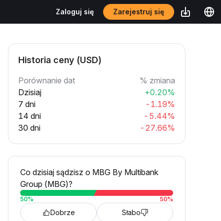
Zarejestruj się
Zaloguj się
Historia ceny (USD)
Porównanie dat
% zmiana
Dzisiaj
+0.20%
7 dni
-1.19%
14 dni
-5.44%
30 dni
-27.66%
Co dzisiaj sądzisz o MBG By Multibank
Group (MBG)?
50
%
50
%
Dobrze
Słabo