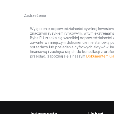
Zastrzeżenie
Wyłączenie odpowiedzialności cywilnej Inwestow
znacznym ryzykiem rynkowym, w tym ekstremalną z
Bybit EU zrzeka się wszelkiej odpowiedzialności 
zawarte w niniejszym dokumencie nie stanowią po
sprzedaży lub posiadania cyfrowych aktywów. Inw
finansową i zachęca się ich do konsultacji z pr
przegląd, zapoznaj się z naszym
Dokumentem uja