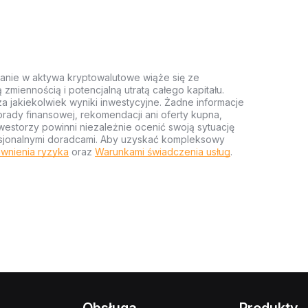
anie w aktywa kryptowalutowe wiąże się ze
miennością i potencjalną utratą całego kapitału.
za jakiekolwiek wyniki inwestycyjne. Żadne informacje
rady finansowej, rekomendacji ani oferty kupna,
estorzy powinni niezależnie ocenić swoją sytuację
ofesjonalnymi doradcami. Aby uzyskać kompleksowy
wnienia ryzyka
oraz
Warunkami świadczenia usług
.