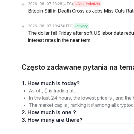
2026-08-07 23:28
(UTC)
Niedźwiedzio
Bitcoin Still in Death Cross as Jobs Miss Cuts R
2026-08-07 19:45
(UTC)
byczy
The dollar fell Friday after soft US labor data re
interest rates in the near term.
Często zadawane pytania na tem
1. How much is today?
As of , () is trading at .
In the last 24 hours, the lowest price is , and the 
The market cap is , ranking it # among all cryptoc
2. How much is one ?
3. How many are there?