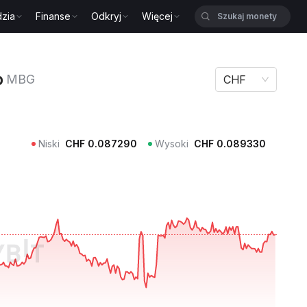
zia
Finanse
Odkryj
Więcej
MBG
p
MBG
CHF
Niski
CHF
0.087290
Wysoki
CHF
0.089330