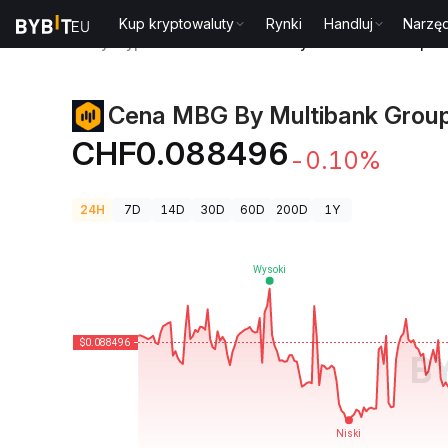
Kup kryptowaluty
Rynki
Handluj
Narzęd
Ceny kryptowalut
Cena MBG By Multibank Group 
Cena MBG By Multibank Grou
CHF0.088496
-0.10%
24H
7D
14D
30D
60D
200D
1Y