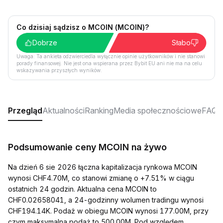
Co dzisiaj sądzisz o MCOIN (MCOIN)?
Dobrze
Słabo
Uwaga: Ta ankieta odzwierciedla wyłącznie opinie użytkowników i nie stanowi
porady finansowej. Nie jest ona wspierana przez Bybit EU ani nie ma na celu
wskazywania przyszłych wyników.
Przegląd
Aktualności
Ranking
Media społecznościowe
FAQ
Podsumowanie ceny MCOIN na żywo
Na dzień 6 sie 2026 łączna kapitalizacja rynkowa MCOIN
wynosi CHF4.70M, co stanowi zmianę o +7.51% w ciągu
ostatnich 24 godzin. Aktualna cena MCOIN to
CHF0.02658041, a 24-godzinny wolumen tradingu wynosi
CHF194.14K. Podaż w obiegu MCOIN wynosi 177.00M, przy
czym maksymalna podaż to 500.00M. Pod względem