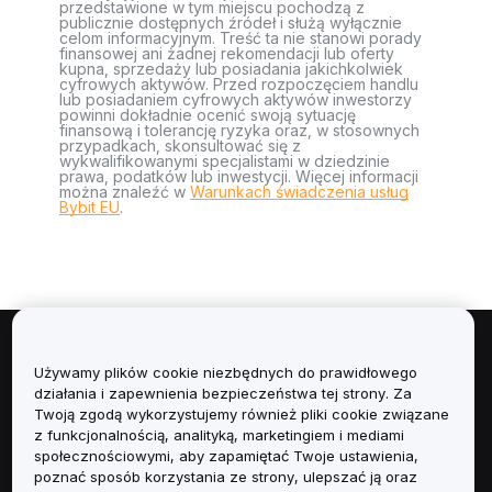
przedstawione w tym miejscu pochodzą z
publicznie dostępnych źródeł i służą wyłącznie
celom informacyjnym. Treść ta nie stanowi porady
finansowej ani żadnej rekomendacji lub oferty
kupna, sprzedaży lub posiadania jakichkolwiek
cyfrowych aktywów. Przed rozpoczęciem handlu
lub posiadaniem cyfrowych aktywów inwestorzy
powinni dokładnie ocenić swoją sytuację
finansową i tolerancję ryzyka oraz, w stosownych
przypadkach, skonsultować się z
wykwalifikowanymi specjalistami w dziedzinie
prawa, podatków lub inwestycji. Więcej informacji
można znaleźć w
Warunkach świadczenia usług
Bybit EU
.
Informacje
Używamy plików cookie niezbędnych do prawidłowego
działania i zapewnienia bezpieczeństwa tej strony. Za
Usługi
Twoją zgodą wykorzystujemy również pliki cookie związane
z funkcjonalnością, analityką, marketingiem i mediami
społecznościowymi, aby zapamiętać Twoje ustawienia,
Obsługa Klienta
poznać sposób korzystania ze strony, ulepszać ją oraz