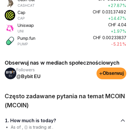
+27.87%
CASHCAT
CHF
0.03137492
Cap
+14.47%
CAP
CHF
4.04
Uniswap
+1.97%
UNI
CHF
0.00233837
Pump.fun
-5.21%
PUMP
Obserwuj nas w mediach społecznościowych
Followers
+
Obserwuj
@Bybit EU
Często zadawane pytania na temat MCOIN
(MCOIN)
1. How much is today?
As of , () is trading at .