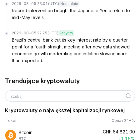
2026-08-05 23:01
(UTC)
Neutralnie
Record intervention bought the Japanese Yen a return to
mid-May levels.
2026-08-05 22:25
(UTC)
byczy
Brazil’s central bank cut its key interest rate by a quarter
point for a fourth straight meeting after new data showed
economic growth moderating and inflation slowing more
than expected.
Trendujące kryptowaluty
Szukaj
Kryptowaluty o największej kapitalizacji rynkowej
Token
Cena i 24H%
CHF
64,821.00
Bitcoin
+1.15%
BTC