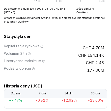
Data ostatniej aktualizacji: 2026-08-06 07:05:45
Źródło danych:
(UTC+0)
CoinGecko
Wyłączenie odpowiedzialności cywilnej: Wyniki z przeszłości nie stanowią gwarancji
przyszłych wyników.
Statystyki cen
Kapitalizacja rynkowa
4.70M
Wolumen 24h
194.14K
Historyczne maksimum
2.48
Podaż w obiegu
177.00M
Historia ceny (USD)
Dzisiaj
7 dni
14 dni
30 dni
+7.47%
-0.82%
-12.62%
-28.66%