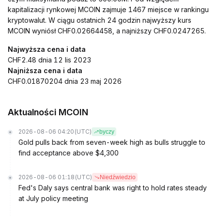
kapitalizacji rynkowej MCOIN zajmuje 1467 miejsce w rankingu
kryptowalut. W ciągu ostatnich 24 godzin najwyższy kurs
MCOIN wyniósł CHF0.02664458, a najniższy CHF0.0247265.
Najwyższa cena i data
CHF2.48 dnia 12 lis 2023
Najniższa cena i data
CHF0.01870204 dnia 23 maj 2026
Aktualności MCOIN
2026-08-06 04:20
(UTC)
byczy
Gold pulls back from seven-week high as bulls struggle to
find acceptance above $4,300
2026-08-06 01:18
(UTC)
Niedźwiedzio
Fed's Daly says central bank was right to hold rates steady
at July policy meeting