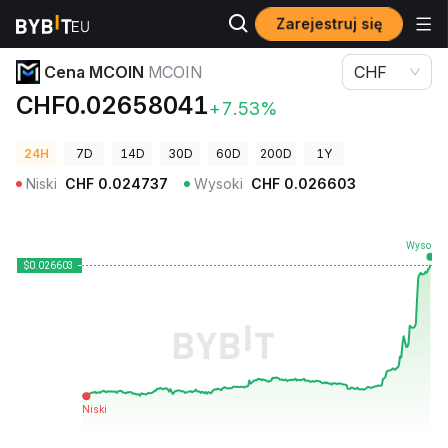
Zarejestruj się
Ceny kryptowalut
Cena MCOIN MCOIN
Cena MCOIN
MCOIN
CHF
CHF0.02658041
+7.53%
24H
7D
14D
30D
60D
200D
1Y
Niski
CHF
0.024737
Wysoki
CHF
0.026603