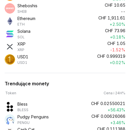
CHF
10.65
Sheboshis
--
SHEB
CHF
1,911.61
Ethereum
+2.50%
ETH
CHF
73.96
Solana
+0.18%
SOL
CHF
1.05
XRP
-1.52%
XRP
CHF
0.999319
USD1
+0.02%
USD1
Trendujące monety
Token
Cena i 24H%
CHF
0.02550021
Bless
+56.43%
BLESS
CHF
0.00626066
Pudgy Penguins
+3.46%
PENGU
CHF
0.111388
Cash Cat