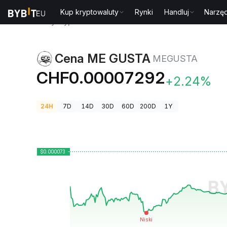
Kup kryptowaluty
Rynki
Handluj
Narzęd
Ceny kryptowalut
Cena ME GUSTA MEGUSTA
Cena ME GUSTA
MEGUSTA
CHF0.00007292
+2.24%
24H
7D
14D
30D
60D
200D
1Y