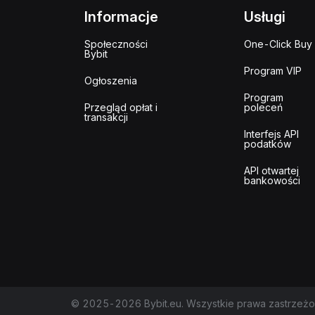
Informacje
Usługi
Społeczności
One-Click Buy
Bybit
Program VIP
Ogłoszenia
Program
Przegląd opłat i
poleceń
transakcji
Interfejs API
podatków
API otwartej
bankowości
© 2025-2026 Bybit.eu. Wszystkie prawa zastrzeżo