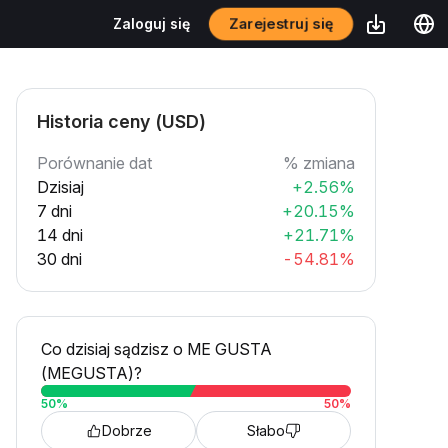
Zarejestruj się
Zaloguj się
Historia ceny (USD)
Porównanie dat
% zmiana
Dzisiaj
+2.56%
7 dni
+20.15%
14 dni
+21.71%
30 dni
-54.81%
Co dzisiaj sądzisz o ME GUSTA
(MEGUSTA)?
50
%
50
%
Dobrze
Słabo