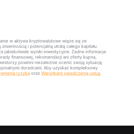
anie w aktywa kryptowalutowe wiąże się ze
miennością i potencjalną utratą całego kapitału.
za jakiekolwiek wyniki inwestycyjne. Żadne informacje
rady finansowej, rekomendacji ani oferty kupna,
estorzy powinni niezależnie ocenić swoją sytuację
ofesjonalnymi doradcami. Aby uzyskać kompleksowy
wnienia ryzyka
oraz
Warunkami świadczenia usług
.