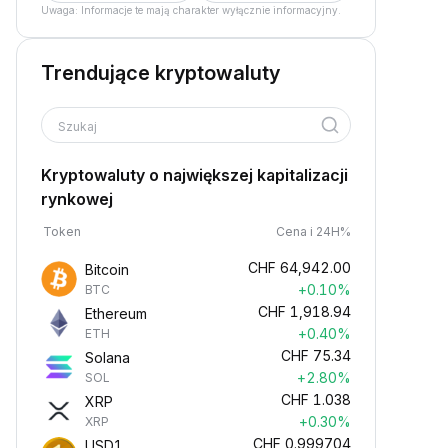
Uwaga: Informacje te mają charakter wyłącznie informacyjny.
Trendujące kryptowaluty
Szukaj
Kryptowaluty o największej kapitalizacji
rynkowej
Token
Cena i 24H%
CHF
64,942.00
Bitcoin
+0.10%
BTC
CHF
1,918.94
Ethereum
+0.40%
ETH
CHF
75.34
Solana
+2.80%
SOL
CHF
1.038
XRP
+0.30%
XRP
CHF
0.999704
USD1