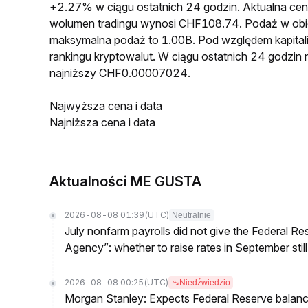
+2.27% w ciągu ostatnich 24 godzin. Aktualna 
wolumen tradingu wynosi CHF108.74. Podaż w o
maksymalna podaż to 1.00B. Pod względem kapita
rankingu kryptowalut. W ciągu ostatnich 24 godz
najniższy CHF0.00007024.
Najwyższa cena i data
Najniższa cena i data
Aktualności ME GUSTA
2026-08-08 01:39
(UTC)
Neutralnie
July nonfarm payrolls did not give the Federal 
Agency”: whether to raise rates in September still
2026-08-08 00:25
(UTC)
Niedźwiedzio
Morgan Stanley: Expects Federal Reserve balance 