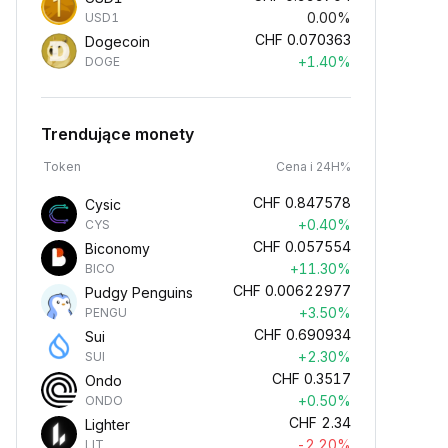
0.00%
USD1
CHF
0.070363
Dogecoin
+1.40%
DOGE
Trendujące monety
Token
Cena i 24H%
CHF
0.847578
Cysic
+0.40%
CYS
CHF
0.057554
Biconomy
+11.30%
BICO
CHF
0.00622977
Pudgy Penguins
+3.50%
PENGU
CHF
0.690934
Sui
+2.30%
SUI
CHF
0.3517
Ondo
+0.50%
ONDO
CHF
2.34
Lighter
-2.20%
LIT