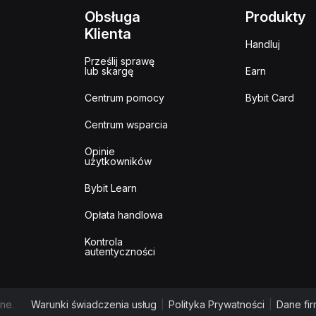
Obsługa
Produkty
Klienta
Handluj
Prześlij sprawę
lub skargę
Earn
Centrum pomocy
Bybit Card
Centrum wsparcia
Opinie
użytkowników
Bybit Learn
Opłata handlowa
Kontrola
autentyczności
ne.
Warunki świadczenia usług
|
Polityka Prywatności
|
Dane fi