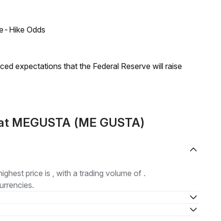
ate-Hike Odds
duced expectations that the Federal Reserve will raise
emat MEGUSTA (ME GUSTA)
highest price is , with a trading volume of .
urrencies.