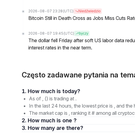
2026-08-07 23:28
(UTC)
Niedźwiedzio
Bitcoin Still in Death Cross as Jobs Miss Cuts R
2026-08-07 19:45
(UTC)
byczy
The dollar fell Friday after soft US labor data re
interest rates in the near term.
Często zadawane pytania na t
1. How much is today?
As of , () is trading at .
In the last 24 hours, the lowest price is , and the 
The market cap is , ranking it # among all cryptoc
2. How much is one ?
3. How many are there?