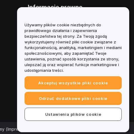
Informacje prawne
Polityka dotycząca konfliktu
interesów
Używamy plików cookie niezbędnych do
prawidłowego działania i zapewnienia
Podsumowanie polityki
bezpieczeństwa tej strony. Za Twoją zgodą
powiernictwa i zarządzania
wykorzystujemy również pliki cookie związane z
funkcjonalnością, analityką, marketingiem i mediami
Informacje ESG
społecznościowymi, aby zapamiętać Twoje
ustawienia, poznać sposób korzystania ze strony,
Biuletyny informacyjne
ulepszać ją oraz wspierać funkcje marketingowe i
kryptoaktywów
udostępniania treści.
Akceptuj wszystkie pliki cookie
Odrzuć dodatkowe pliki cookie
Ustawienia plików cookie
rmy (Impressum)
|
Centrum preferencji plików cookie