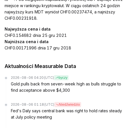
miejsce w rankingu kryptowalut. W ciągu ostatnich 24 godzin
najwyższy kurs MDT wyniósł CHF0.00237474, a najniższy
CHF0.00231918.
Najwyższa cena i data
CHF0.154682 dnia 25 gru 2021
Najniższa cena i data
CHF0.00171996 dnia 17 gru 2018
Aktualności Measurable Data
2026-08-06 04:20
(UTC)
byczy
Gold pulls back from seven-week high as bulls struggle to
find acceptance above $4,300
2026-08-06 01:18
(UTC)
Niedźwiedzio
Fed's Daly says central bank was right to hold rates steady
at July policy meeting