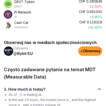
CHF
0.280849
GRVT Token
-11.50%
GRVT
CHF
0.091032
Pi Network
+5.90%
PI
CHF
0.116318
Cash Cat
+31.40%
CASHCAT
Obserwuj nas w mediach społecznościowych
Followers
+
Obserwuj
@Bybit EU
Często zadawane pytania na temat MDT
(Measurable Data)
1. How much is today?
As of , () is trading at .
In the last 24 hours, the lowest price is , and the highest
price is , with a trading volume of .