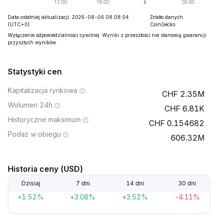
Data ostatniej aktualizacji: 2026-08-06 08:08:04
Źródło danych:
(UTC+0)
CoinGecko
Wyłączenie odpowiedzialności cywilnej: Wyniki z przeszłości nie stanowią gwarancji
przyszłych wyników.
Statystyki cen
Kapitalizacja rynkowa
2.35M
Wolumen 24h
6.81K
Historyczne maksimum
0.154682
Podaż w obiegu
606.32M
Historia ceny (USD)
Dzisiaj
7 dni
14 dni
30 dni
+1.52%
+3.08%
+3.52%
-4.11%