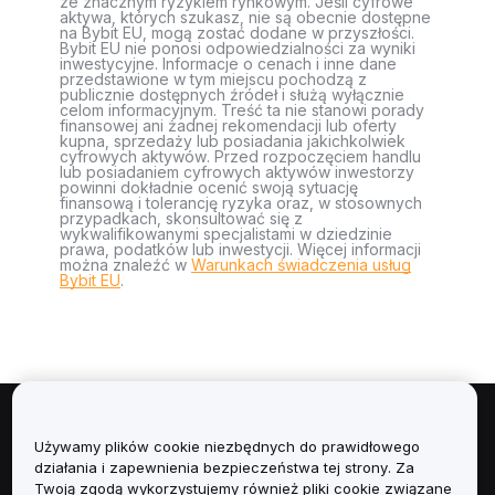
ze znacznym ryzykiem rynkowym. Jeśli cyfrowe
aktywa, których szukasz, nie są obecnie dostępne
na Bybit EU, mogą zostać dodane w przyszłości.
Bybit EU nie ponosi odpowiedzialności za wyniki
inwestycyjne. Informacje o cenach i inne dane
przedstawione w tym miejscu pochodzą z
publicznie dostępnych źródeł i służą wyłącznie
celom informacyjnym. Treść ta nie stanowi porady
finansowej ani żadnej rekomendacji lub oferty
kupna, sprzedaży lub posiadania jakichkolwiek
cyfrowych aktywów. Przed rozpoczęciem handlu
lub posiadaniem cyfrowych aktywów inwestorzy
powinni dokładnie ocenić swoją sytuację
finansową i tolerancję ryzyka oraz, w stosownych
przypadkach, skonsultować się z
wykwalifikowanymi specjalistami w dziedzinie
prawa, podatków lub inwestycji. Więcej informacji
można znaleźć w
Warunkach świadczenia usług
Bybit EU
.
Informacje
Używamy plików cookie niezbędnych do prawidłowego
działania i zapewnienia bezpieczeństwa tej strony. Za
Usługi
Twoją zgodą wykorzystujemy również pliki cookie związane