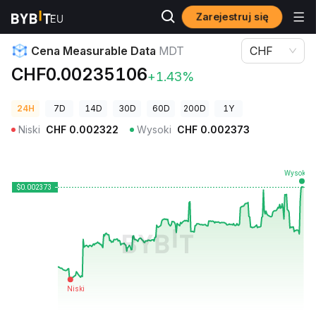
Zarejestruj się
Ceny kryptowalut
Cena Measurable Data MDT
Cena Measurable Data
MDT
CHF
CHF0.00235106
+1.43%
24H
7D
14D
30D
60D
200D
1Y
Niski
CHF
0.002322
Wysoki
CHF
0.002373