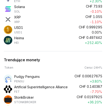
+2.30%
ETH
CHF
73.93
Solana
-0.10%
SOL
CHF
1.055
XRP
-1.10%
XRP
CHF
0.999295
USD1
0.00%
USD1
CHF
0.497442
Heima
+252.40%
HEI
Trendujące monety
Token
Cena i 24H%
CHF
0.00627675
Pudgy Penguins
+3.80%
PENGU
CHF
0.140387
Artificial Superintelligence Alliance
-7.70%
FET
CHF
0.0197925
StonkBroker
+36.20%
STONKBROKER