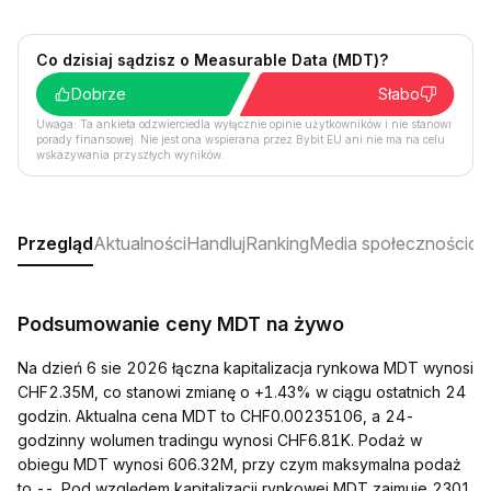
Co dzisiaj sądzisz o Measurable Data (MDT)?
Dobrze
Słabo
Uwaga: Ta ankieta odzwierciedla wyłącznie opinie użytkowników i nie stanowi
porady finansowej. Nie jest ona wspierana przez Bybit EU ani nie ma na celu
wskazywania przyszłych wyników.
Przegląd
Aktualności
Handluj
Ranking
Media społecznościo
Podsumowanie ceny MDT na żywo
Na dzień 6 sie 2026 łączna kapitalizacja rynkowa MDT wynosi
CHF2.35M, co stanowi zmianę o +1.43% w ciągu ostatnich 24
godzin. Aktualna cena MDT to CHF0.00235106, a 24-
godzinny wolumen tradingu wynosi CHF6.81K. Podaż w
obiegu MDT wynosi 606.32M, przy czym maksymalna podaż
to --. Pod względem kapitalizacji rynkowej MDT zajmuje 2301