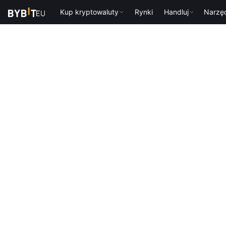
Kup kryptowaluty
Rynki
Handluj
Narzę