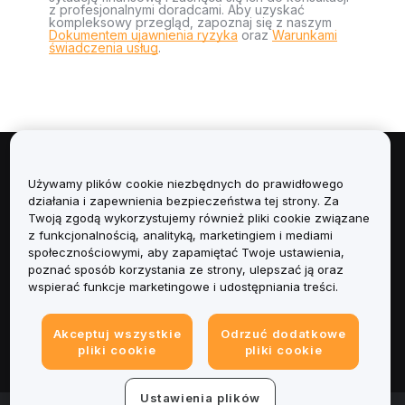
z profesjonalnymi doradcami. Aby uzyskać
kompleksowy przegląd, zapoznaj się z naszym
Dokumentem ujawnienia ryzyka
oraz
Warunkami
świadczenia usług
.
Informacje
Używamy plików cookie niezbędnych do prawidłowego
działania i zapewnienia bezpieczeństwa tej strony. Za
Usługi
Twoją zgodą wykorzystujemy również pliki cookie związane
z funkcjonalnością, analityką, marketingiem i mediami
społecznościowymi, aby zapamiętać Twoje ustawienia,
Obsługa Klienta
poznać sposób korzystania ze strony, ulepszać ją oraz
wspierać funkcje marketingowe i udostępniania treści.
Produkty
Akceptuj wszystkie
Odrzuć dodatkowe
Informacje prawne
pliki cookie
pliki cookie
Ustawienia plików