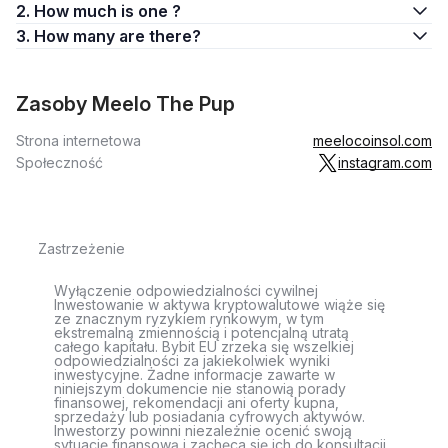
2. How much is one ?
3. How many are there?
Zasoby Meelo The Pup
Strona internetowa
meelocoinsol.com
Społeczność
instagram.com
Zastrzeżenie
Wyłączenie odpowiedzialności cywilnej
Inwestowanie w aktywa kryptowalutowe wiąże się
ze znacznym ryzykiem rynkowym, w tym
ekstremalną zmiennością i potencjalną utratą
całego kapitału. Bybit EU zrzeka się wszelkiej
odpowiedzialności za jakiekolwiek wyniki
inwestycyjne. Żadne informacje zawarte w
niniejszym dokumencie nie stanowią porady
finansowej, rekomendacji ani oferty kupna,
sprzedaży lub posiadania cyfrowych aktywów.
Inwestorzy powinni niezależnie ocenić swoją
sytuację finansową i zachęca się ich do konsultacji