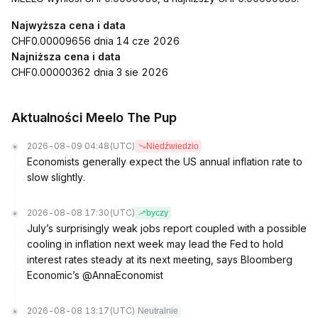
Najwyższa cena i data
CHF0.00009656 dnia 14 cze 2026
Najniższa cena i data
CHF0.00000362 dnia 3 sie 2026
Aktualności Meelo The Pup
2026-08-09 04:48
(UTC)
Niedźwiedzio
Economists generally expect the US annual inflation rate to
slow slightly.
2026-08-08 17:30
(UTC)
byczy
July’s surprisingly weak jobs report coupled with a possible
cooling in inflation next week may lead the Fed to hold
interest rates steady at its next meeting, says Bloomberg
Economic’s @AnnaEconomist
2026-08-08 13:17
(UTC)
Neutralnie