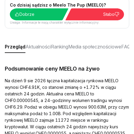
Co dzisiaj sądzisz o Meelo The Pup (MEELO)?
Dobrze
Słabo
Uwaga: Informacje te mają charakter wyłącznie informacyjny.
Przegląd
Aktualności
Ranking
Media społecznościowe
FAQ
Podsumowanie ceny MEELO na żywo
Na dzień 9 sie 2026 łączna kapitalizacja rynkowa MEELO
wynosi CHF4.91K, co stanowi zmianę o +1.72% w ciągu
ostatnich 24 godzin. Aktualna cena MEELO to
CHF0.00000545, a 24-godzinny wolumen tradingu wynosi
CHF6.29. Podaż w obiegu MEELO wynosi 900.63M, przy czym
maksymalna podaż to 1.00B. Pod względem kapitalizacji
rynkowej MEELO zajmuje 11272 miejsce w rankingu
kryptowalut. W ciągu ostatnich 24 godzin najwyższy kurs
MEELO wyniósł CHF0.0000055, a najniższy CHF0.00000535.