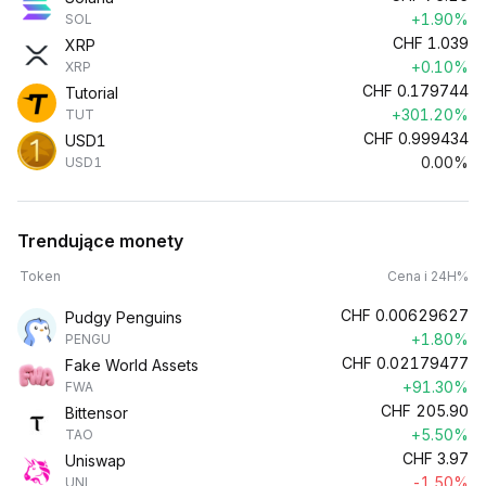
+1.90%
SOL
CHF
1.039
XRP
+0.10%
XRP
CHF
0.179744
Tutorial
+301.20%
TUT
CHF
0.999434
USD1
0.00%
USD1
Trendujące monety
Token
Cena i 24H%
CHF
0.00629627
Pudgy Penguins
+1.80%
PENGU
CHF
0.02179477
Fake World Assets
+91.30%
FWA
CHF
205.90
Bittensor
+5.50%
TAO
CHF
3.97
Uniswap
-1.50%
UNI