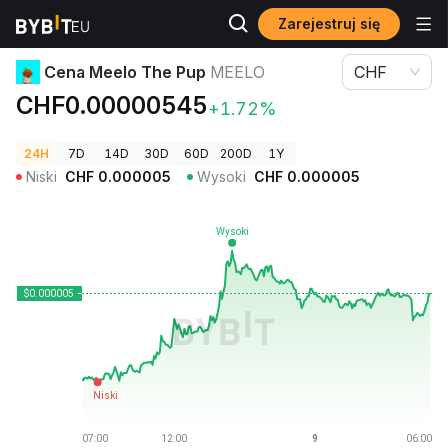
Zarejestruj się
Ceny kryptowalut
Cena Meelo The Pup MEELO
Cena Meelo The Pup
MEELO
CHF
CHF0.00000545
+1.72%
24H
7D
14D
30D
60D
200D
1Y
Niski
CHF
0.000005
Wysoki
CHF
0.000005