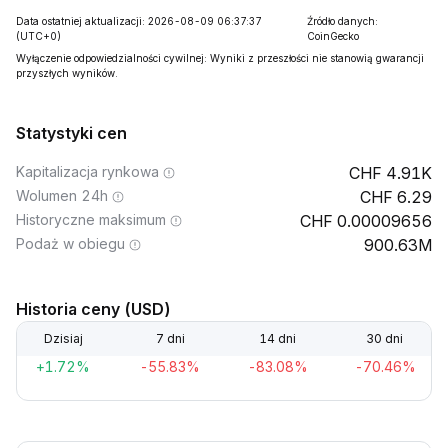
Data ostatniej aktualizacji: 2026-08-09 06:37:37
Źródło danych:
(UTC+0)
CoinGecko
Wyłączenie odpowiedzialności cywilnej: Wyniki z przeszłości nie stanowią gwarancji
przyszłych wyników.
Statystyki cen
Kapitalizacja rynkowa
4.91K
Wolumen 24h
6.29
Historyczne maksimum
0.00009656
Podaż w obiegu
900.63M
Historia ceny (USD)
Dzisiaj
7 dni
14 dni
30 dni
+1.72%
-55.83%
-83.08%
-70.46%