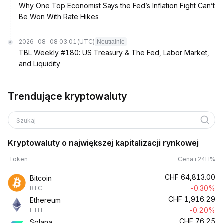
Why One Top Economist Says the Fed’s Inflation Fight Can’t
Be Won With Rate Hikes
2026-08-08 03:01
(UTC)
Neutralnie
TBL Weekly #180: US Treasury & The Fed, Labor Market,
and Liquidity
Trendujące kryptowaluty
Szukaj
Kryptowaluty o największej kapitalizacji rynkowej
Token
Cena i 24H%
CHF
64,813.00
Bitcoin
-0.30%
BTC
CHF
1,916.29
Ethereum
-0.20%
ETH
CHF
76.25
Solana