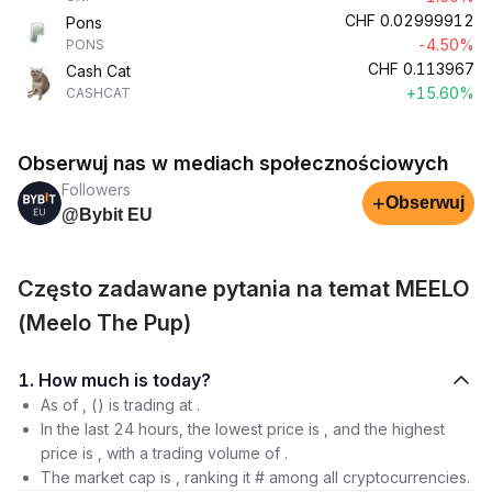
CHF
0.02999912
Pons
-4.50%
PONS
CHF
0.113967
Cash Cat
+15.60%
CASHCAT
Obserwuj nas w mediach społecznościowych
Followers
+
Obserwuj
@Bybit EU
Często zadawane pytania na temat MEELO
(Meelo The Pup)
1. How much is today?
As of , () is trading at .
In the last 24 hours, the lowest price is , and the highest
price is , with a trading volume of .
The market cap is , ranking it # among all cryptocurrencies.