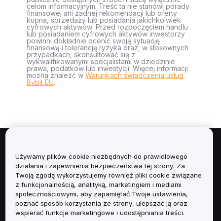
celom informacyjnym. Treść ta nie stanowi porady
finansowej ani żadnej rekomendacji lub oferty
kupna, sprzedaży lub posiadania jakichkolwiek
cyfrowych aktywów. Przed rozpoczęciem handlu
lub posiadaniem cyfrowych aktywów inwestorzy
powinni dokładnie ocenić swoją sytuację
finansową i tolerancję ryzyka oraz, w stosownych
przypadkach, skonsultować się z
wykwalifikowanymi specjalistami w dziedzinie
prawa, podatków lub inwestycji. Więcej informacji
można znaleźć w
Warunkach świadczenia usług
Bybit EU
.
Informacje
Używamy plików cookie niezbędnych do prawidłowego
działania i zapewnienia bezpieczeństwa tej strony. Za
Usługi
Twoją zgodą wykorzystujemy również pliki cookie związane
z funkcjonalnością, analityką, marketingiem i mediami
społecznościowymi, aby zapamiętać Twoje ustawienia,
Obsługa Klienta
poznać sposób korzystania ze strony, ulepszać ją oraz
wspierać funkcje marketingowe i udostępniania treści.