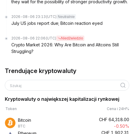
they wait for the possibility of stronger productivity growth.
2026-08-06 23:13
(UTC)
Neutralnie
July US jobs report due; Bitcoin reaction eyed
2026-08-06 22:06
(UTC)
Niedźwiedzio
Crypto Market 2026: Why Are Bitcoin and Altcoins Still
Struggling?
Trendujące kryptowaluty
Szukaj
Kryptowaluty o największej kapitalizacji rynkowej
Token
Cena i 24H%
CHF
64,318.00
Bitcoin
-0.50%
BTC
CHF
1,902.31
Ethereum