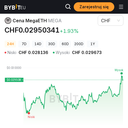
Zarejestruj się
Ceny kryptowalut
Cena MegaETH MEGA
Cena MegaETH
MEGA
CHF
CHF0.02950341
+1.93%
24H
7D
14D
30D
60D
200D
1Y
Niski
CHF
0.028136
Wysoki
CHF
0.029673