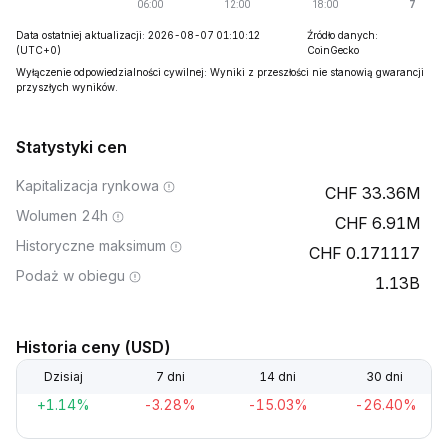
Data ostatniej aktualizacji: 2026-08-07 01:10:12
Źródło danych:
(UTC+0)
CoinGecko
Wyłączenie odpowiedzialności cywilnej: Wyniki z przeszłości nie stanowią gwarancji
przyszłych wyników.
Statystyki cen
Kapitalizacja rynkowa
33.36M
Wolumen 24h
6.91M
Historyczne maksimum
0.171117
Podaż w obiegu
1.13B
Historia ceny (USD)
Dzisiaj
7 dni
14 dni
30 dni
+1.14%
-3.28%
-15.03%
-26.40%