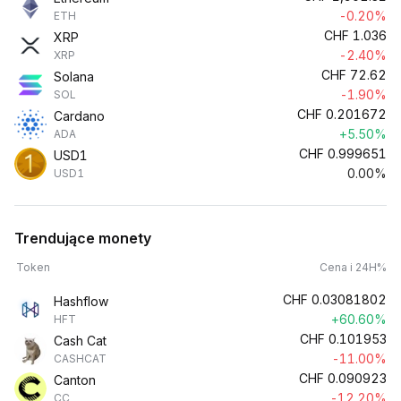
-0.20%
ETH
CHF
1.036
XRP
-2.40%
XRP
CHF
72.62
Solana
-1.90%
SOL
CHF
0.201672
Cardano
+5.50%
ADA
CHF
0.999651
USD1
0.00%
USD1
Trendujące monety
Token
Cena i 24H%
CHF
0.03081802
Hashflow
+60.60%
HFT
CHF
0.101953
Cash Cat
-11.00%
CASHCAT
CHF
0.090923
Canton
-12.20%
CC