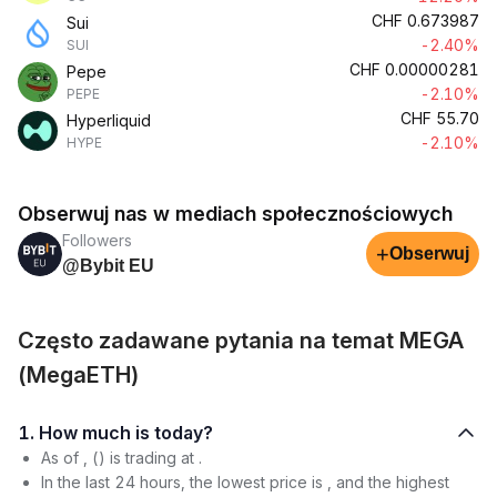
CHF
0.673987
Sui
-2.40%
SUI
CHF
0.00000281
Pepe
-2.10%
PEPE
CHF
55.70
Hyperliquid
-2.10%
HYPE
Obserwuj nas w mediach społecznościowych
Followers
+
Obserwuj
@Bybit EU
Często zadawane pytania na temat MEGA
(MegaETH)
1. How much is today?
As of , () is trading at .
In the last 24 hours, the lowest price is , and the highest