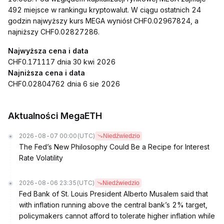
492 miejsce w rankingu kryptowalut. W ciągu ostatnich 24
godzin najwyższy kurs MEGA wyniósł CHF0.02967824, a
najniższy CHF0.02827286.
Najwyższa cena i data
CHF0.171117 dnia 30 kwi 2026
Najniższa cena i data
CHF0.02804762 dnia 6 sie 2026
Aktualności MegaETH
2026-08-07 00:00
(UTC)
Niedźwiedzio
The Fed’s New Philosophy Could Be a Recipe for Interest
Rate Volatility
2026-08-06 23:35
(UTC)
Niedźwiedzio
Fed Bank of St. Louis President Alberto Musalem said that
with inflation running above the central bank’s 2% target,
policymakers cannot afford to tolerate higher inflation while