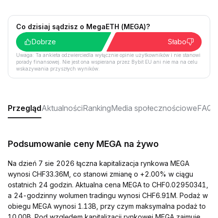
Co dzisiaj sądzisz o MegaETH (MEGA)?
Dobrze
Słabo
Uwaga: Ta ankieta odzwierciedla wyłącznie opinie użytkowników i nie stanowi
porady finansowej. Nie jest ona wspierana przez Bybit EU ani nie ma na celu
wskazywania przyszłych wyników.
Przegląd
Aktualności
Ranking
Media społecznościowe
FAQ
Podsumowanie ceny MEGA na żywo
Na dzień 7 sie 2026 łączna kapitalizacja rynkowa MEGA
wynosi CHF33.36M, co stanowi zmianę o +2.00% w ciągu
ostatnich 24 godzin. Aktualna cena MEGA to CHF0.02950341,
a 24-godzinny wolumen tradingu wynosi CHF6.91M. Podaż w
obiegu MEGA wynosi 1.13B, przy czym maksymalna podaż to
10.00B. Pod względem kapitalizacji rynkowej MEGA zajmuje