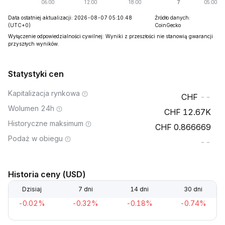
Data ostatniej aktualizacji: 2026-08-07 05:10:48
Źródło danych:
(UTC+0)
CoinGecko
Wyłączenie odpowiedzialności cywilnej: Wyniki z przeszłości nie stanowią gwarancji
przyszłych wyników.
Statystyki cen
Kapitalizacja rynkowa
--
Wolumen 24h
12.67K
Historyczne maksimum
0.866669
Podaż w obiegu
--
Historia ceny (USD)
Dzisiaj
7 dni
14 dni
30 dni
-0.02%
-0.32%
-0.18%
-0.74%