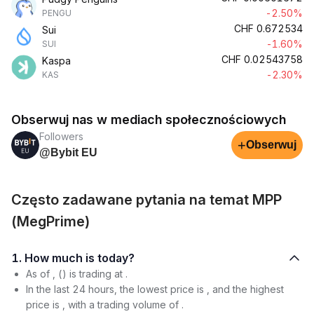
-2.50%
PENGU
CHF
0.672534
Sui
-1.60%
SUI
CHF
0.02543758
Kaspa
-2.30%
KAS
Obserwuj nas w mediach społecznościowych
Followers
+
Obserwuj
@Bybit EU
Często zadawane pytania na temat MPP
(MegPrime)
1. How much is today?
As of , () is trading at .
In the last 24 hours, the lowest price is , and the highest
price is , with a trading volume of .