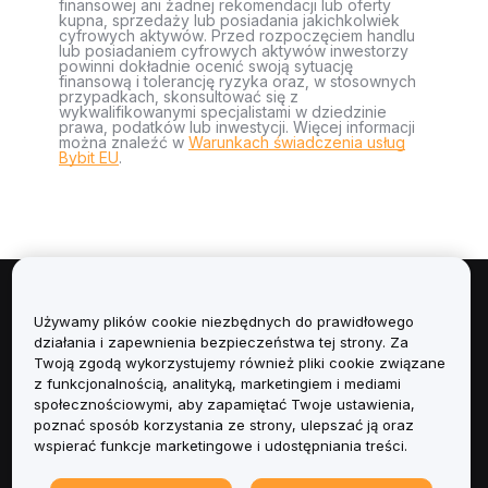
finansowej ani żadnej rekomendacji lub oferty
kupna, sprzedaży lub posiadania jakichkolwiek
cyfrowych aktywów. Przed rozpoczęciem handlu
lub posiadaniem cyfrowych aktywów inwestorzy
powinni dokładnie ocenić swoją sytuację
finansową i tolerancję ryzyka oraz, w stosownych
przypadkach, skonsultować się z
wykwalifikowanymi specjalistami w dziedzinie
prawa, podatków lub inwestycji. Więcej informacji
można znaleźć w
Warunkach świadczenia usług
Bybit EU
.
Informacje
Używamy plików cookie niezbędnych do prawidłowego
działania i zapewnienia bezpieczeństwa tej strony. Za
Usługi
Twoją zgodą wykorzystujemy również pliki cookie związane
z funkcjonalnością, analityką, marketingiem i mediami
społecznościowymi, aby zapamiętać Twoje ustawienia,
Obsługa Klienta
poznać sposób korzystania ze strony, ulepszać ją oraz
wspierać funkcje marketingowe i udostępniania treści.
Produkty