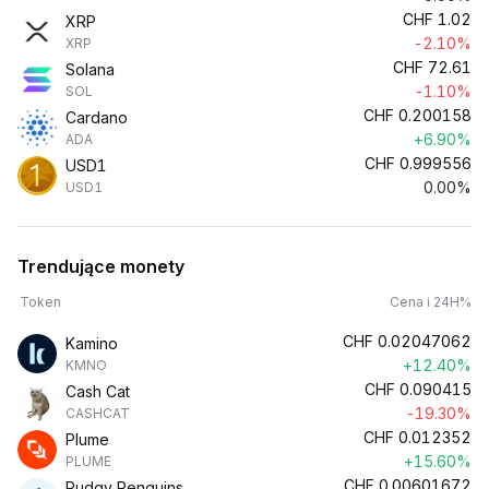
CHF
1.02
XRP
-2.10%
XRP
CHF
72.61
Solana
-1.10%
SOL
CHF
0.200158
Cardano
+6.90%
ADA
CHF
0.999556
USD1
0.00%
USD1
Trendujące monety
Token
Cena i 24H%
CHF
0.02047062
Kamino
+12.40%
KMNO
CHF
0.090415
Cash Cat
-19.30%
CASHCAT
CHF
0.012352
Plume
+15.60%
PLUME
CHF
0.00601672
Pudgy Penguins