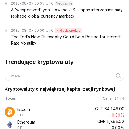
2026-08-07 00:05
(UTC)
Neutralnie
A 'weaponized' yen: How the U.S.-Japan intervention may
reshape global currency markets
2026-08-07 00:00
(UTC)
Niedźwiedzio
The Fed’s New Philosophy Could Be a Recipe for Interest
Rate Volatility
Trendujące kryptowaluty
Szukaj
Kryptowaluty o największej kapitalizacji rynkowej
Token
Cena i 24H%
CHF
64,148.00
Bitcoin
-0.50%
BTC
CHF
1,895.02
Ethereum
0.00%
ETH