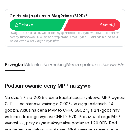
Co dzisiaj sądzisz o MegPrime (MPP)?
Dobrze
Słabo
Uwaga: Ta ankieta odzwierciedla wyłącznie opinie użytkowników i nie stanowi
porady finansowej. Nie jest ona wspierana przez Bybit EU ani nie ma na celu
wskazywania przyszłych wyników.
Przegląd
Aktualności
Ranking
Media społecznościowe
FAQ
Podsumowanie ceny MPP na żywo
Na dzień 7 sie 2026 łączna kapitalizacja rynkowa MPP wynosi
CHF--, co stanowi zmianę o 0.00% w ciągu ostatnich 24
godzin. Aktualna cena MPP to CHF0.58024, a 24-godzinny
wolumen tradingu wynosi CHF12.67K. Podaż w obiegu MPP
wynosi --, przy czym maksymalna podaż to 120.00B. Pod
względem kapitalizacji rynkowej MPP zajmuje -- miejsce w