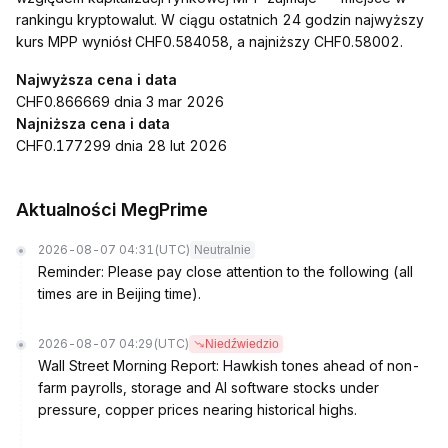
rankingu kryptowalut. W ciągu ostatnich 24 godzin najwyższy
kurs MPP wyniósł CHF0.584058, a najniższy CHF0.58002.
Najwyższa cena i data
CHF0.866669 dnia 3 mar 2026
Najniższa cena i data
CHF0.177299 dnia 28 lut 2026
Aktualności MegPrime
2026-08-07 04:31
(UTC)
Neutralnie
Reminder: Please pay close attention to the following (all
times are in Beijing time).
2026-08-07 04:29
(UTC)
Niedźwiedzio
Wall Street Morning Report: Hawkish tones ahead of non-
farm payrolls, storage and AI software stocks under
pressure, copper prices nearing historical highs.