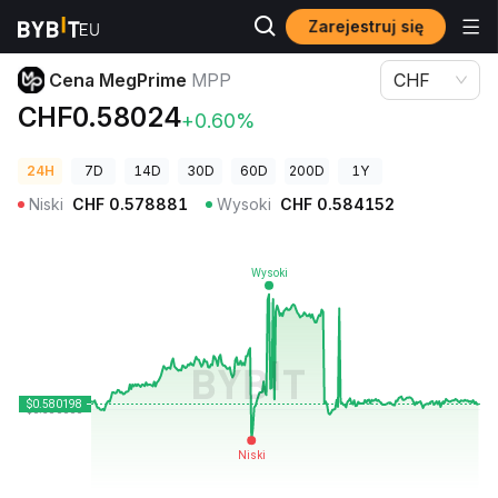
Zarejestruj się
Ceny kryptowalut
Cena MegPrime MPP
Cena MegPrime
MPP
CHF
CHF0.58024
+0.60%
24H
7D
14D
30D
60D
200D
1Y
Niski
CHF
0.578881
Wysoki
CHF
0.584152