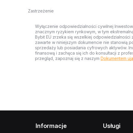
Zastrzeżenie
Wyłączenie odpowiedzialności cywilnej Inwestow
znacznym ryzykiem rynkowym, w tym ekstremalną z
Bybit EU zrzeka się wszelkiej odpowiedzialności 
zawarte w niniejszym dokumencie nie stanowią po
sprzedaży lub posiadania cyfrowych aktywów. Inw
finansową i zachęca się ich do konsultacji z pr
przegląd, zapoznaj się z naszym
Dokumentem uja
Informacje
Usługi