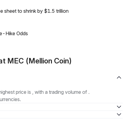
sheet to shrink by $1.5 trillion
ate-Hike Odds
t MEC (Mellion Coin)
highest price is , with a trading volume of .
urrencies.