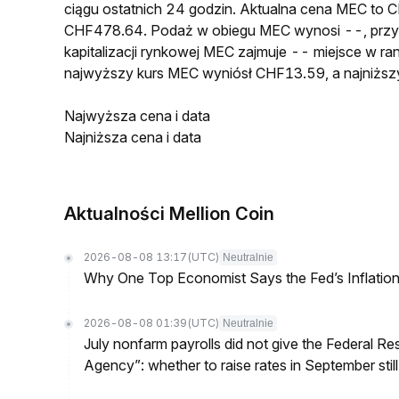
ciągu ostatnich 24 godzin. Aktualna cena MEC to
CHF478.64. Podaż w obiegu MEC wynosi --, prz
kapitalizacji rynkowej MEC zajmuje -- miejsce w ra
najwyższy kurs MEC wyniósł CHF13.59, a najniżs
Najwyższa cena i data
Najniższa cena i data
Aktualności Mellion Coin
2026-08-08 13:17
(UTC)
Neutralnie
Why One Top Economist Says the Fed’s Inflation
2026-08-08 01:39
(UTC)
Neutralnie
July nonfarm payrolls did not give the Federal 
Agency”: whether to raise rates in September still