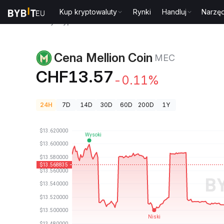
Kup kryptowaluty
Rynki
Handluj
Narzęd
Ceny kryptowalut
Cena Mellion Coin MEC
Cena Mellion Coin
MEC
CHF13.57
-0.11%
24H
7D
14D
30D
60D
200D
1Y