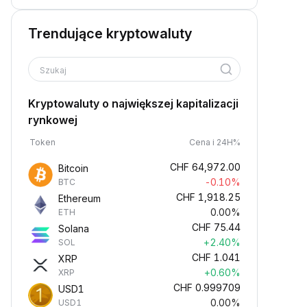
Trendujące kryptowaluty
Szukaj
Kryptowaluty o największej kapitalizacji
rynkowej
Token
Cena i 24H%
CHF
64,972.00
Bitcoin
-0.10%
BTC
CHF
1,918.25
Ethereum
0.00%
ETH
CHF
75.44
Solana
+2.40%
SOL
CHF
1.041
XRP
+0.60%
XRP
CHF
0.999709
USD1
0.00%
USD1