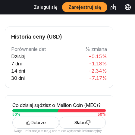
Zarejestruj się
Zaloguj się
Historia ceny (USD)
Porównanie dat
% zmiana
Dzisiaj
-0.15%
7 dni
-1.18%
14 dni
-2.34%
30 dni
-7.17%
Co dzisiaj sądzisz o Mellion Coin (MEC)?
50
%
50
%
Dobrze
Słabo
Uwaga: Informacje te mają charakter wyłącznie informacyjny.