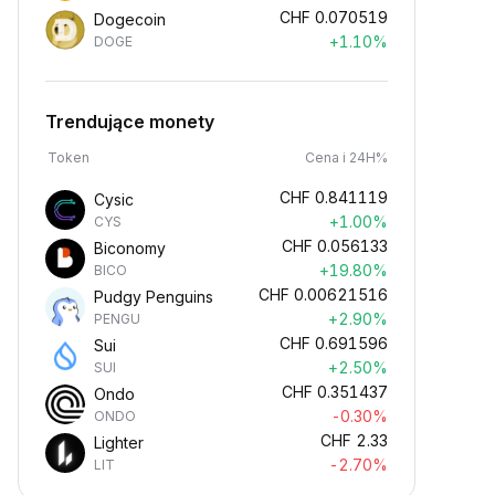
CHF
0.070519
Dogecoin
+1.10%
DOGE
Trendujące monety
Token
Cena i 24H%
CHF
0.841119
Cysic
+1.00%
CYS
CHF
0.056133
Biconomy
+19.80%
BICO
CHF
0.00621516
Pudgy Penguins
+2.90%
PENGU
CHF
0.691596
Sui
+2.50%
SUI
CHF
0.351437
Ondo
-0.30%
ONDO
CHF
2.33
Lighter
-2.70%
LIT