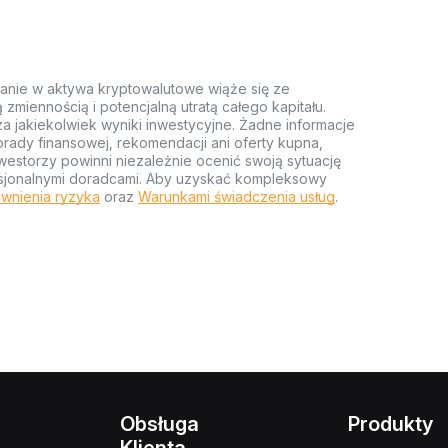
anie w aktywa kryptowalutowe wiąże się ze
miennością i potencjalną utratą całego kapitału.
za jakiekolwiek wyniki inwestycyjne. Żadne informacje
rady finansowej, rekomendacji ani oferty kupna,
estorzy powinni niezależnie ocenić swoją sytuację
ofesjonalnymi doradcami. Aby uzyskać kompleksowy
wnienia ryzyka
oraz
Warunkami świadczenia usług
.
Obsługa
Produkty