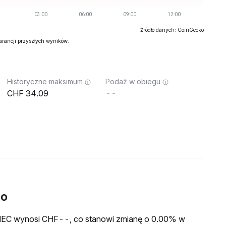
Źródło danych: CoinGecko
warancji przyszłych wyników.
Historyczne maksimum
Podaż w obiegu
34.09
--
wo
a MEC wynosi CHF--, co stanowi zmianę o 0.00% w