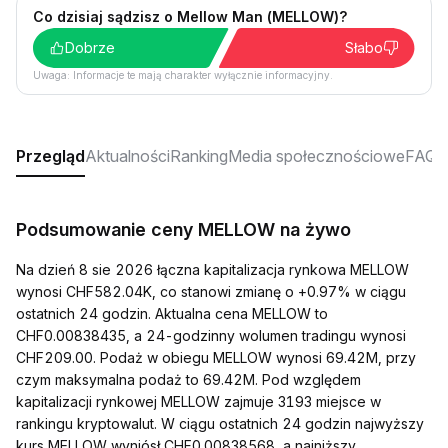
Co dzisiaj sądzisz o Mellow Man (MELLOW)?
Dobrze
Słabo
Uwaga: Informacje te mają charakter wyłącznie informacyjny.
Przegląd
Aktualności
Ranking
Media społecznościowe
FAQ
Podsumowanie ceny MELLOW na żywo
Na dzień 8 sie 2026 łączna kapitalizacja rynkowa MELLOW
wynosi CHF582.04K, co stanowi zmianę o +0.97% w ciągu
ostatnich 24 godzin. Aktualna cena MELLOW to
CHF0.00838435, a 24-godzinny wolumen tradingu wynosi
CHF209.00. Podaż w obiegu MELLOW wynosi 69.42M, przy
czym maksymalna podaż to 69.42M. Pod względem
kapitalizacji rynkowej MELLOW zajmuje 3193 miejsce w
rankingu kryptowalut. W ciągu ostatnich 24 godzin najwyższy
kurs MELLOW wyniósł CHF0.00838568, a najniższy