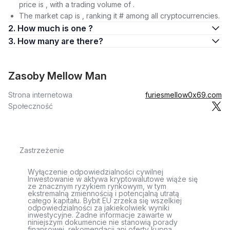
price is , with a trading volume of .
The market cap is , ranking it # among all cryptocurrencies.
2. How much is one ?
3. How many are there?
Zasoby Mellow Man
Strona internetowa
furiesmellow0x69.com
Społeczność
Zastrzeżenie
Wyłączenie odpowiedzialności cywilnej
Inwestowanie w aktywa kryptowalutowe wiąże się
ze znacznym ryzykiem rynkowym, w tym
ekstremalną zmiennością i potencjalną utratą
całego kapitału. Bybit EU zrzeka się wszelkiej
odpowiedzialności za jakiekolwiek wyniki
inwestycyjne. Żadne informacje zawarte w
niniejszym dokumencie nie stanowią porady
finansowej, rekomendacji ani oferty kupna,