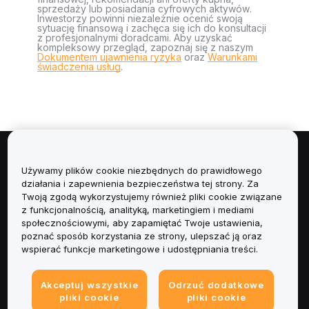
sprzedaży lub posiadania cyfrowych aktywów.
Inwestorzy powinni niezależnie ocenić swoją
sytuację finansową i zachęca się ich do konsultacji
z profesjonalnymi doradcami. Aby uzyskać
kompleksowy przegląd, zapoznaj się z naszym
Dokumentem ujawnienia ryzyka
oraz
Warunkami
świadczenia usług
.
Informacje
Używamy plików cookie niezbędnych do prawidłowego
działania i zapewnienia bezpieczeństwa tej strony. Za
Usługi
Twoją zgodą wykorzystujemy również pliki cookie związane
z funkcjonalnością, analityką, marketingiem i mediami
społecznościowymi, aby zapamiętać Twoje ustawienia,
Obsługa Klienta
poznać sposób korzystania ze strony, ulepszać ją oraz
wspierać funkcje marketingowe i udostępniania treści.
Produkty
Akceptuj wszystkie
Odrzuć dodatkowe
Informacje prawne
pliki cookie
pliki cookie