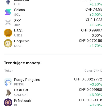
+1.10%
ETH
CHF
74.55
Solana
+2.90%
SOL
CHF
1.033
XRP
+1.60%
XRP
CHF
0.99997
USD1
0.00%
USD1
CHF
0.070159
Dogecoin
+1.70%
DOGE
Trendujące monety
Token
Cena i 24H%
CHF
0.00622772
Pudgy Penguins
+3.50%
PENGU
CHF
0.099988
Cash Cat
+6.90%
CASHCAT
CHF
0.089918
Pi Network
+3.20%
PI