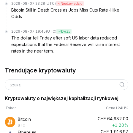
2026-08-07 23:28
(UTC)
Niedźwiedzio
Bitcoin Still in Death Cross as Jobs Miss Cuts Rate-Hike
Odds
2026-08-07 19:45
(UTC)
byczy
The dollar fell Friday after soft US labor data reduced
expectations that the Federal Reserve will raise interest
rates in the near term.
Trendujące kryptowaluty
Szukaj
Kryptowaluty o największej kapitalizacji rynkowej
Token
Cena i 24H%
CHF
64,982.00
Bitcoin
+1.20%
BTC
CHF
1,916.97
Ethereum