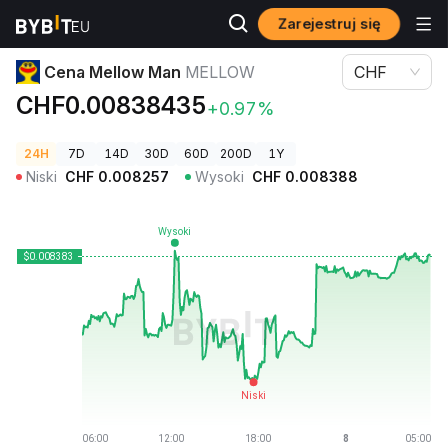
Zarejestruj się
Ceny kryptowalut
Cena Mellow Man MELLOW
Cena Mellow Man
MELLOW
CHF
CHF0.00838435
+0.97%
24H
7D
14D
30D
60D
200D
1Y
Niski
CHF
0.008257
Wysoki
CHF
0.008388