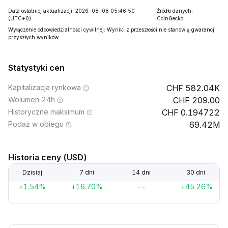
Data ostatniej aktualizacji: 2026-08-08 05:46:50
Źródło danych:
(UTC+0)
CoinGecko
Wyłączenie odpowiedzialności cywilnej: Wyniki z przeszłości nie stanowią gwarancji
przyszłych wyników.
Statystyki cen
Kapitalizacja rynkowa
582.04K
Wolumen 24h
209.00
Historyczne maksimum
0.194722
Podaż w obiegu
69.42M
Historia ceny (USD)
Dzisiaj
7 dni
14 dni
30 dni
+1.54%
+16.70%
--
+45.26%