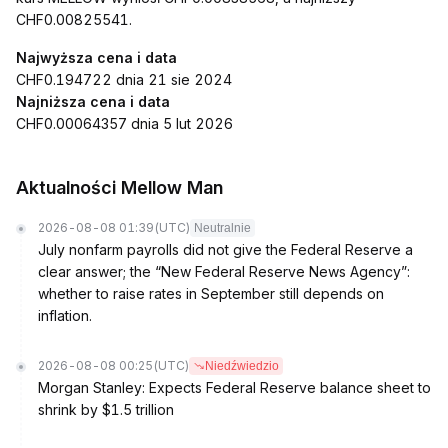
CHF0.00825541.
Najwyższa cena i data
CHF0.194722 dnia 21 sie 2024
Najniższa cena i data
CHF0.00064357 dnia 5 lut 2026
Aktualności Mellow Man
2026-08-08 01:39
(UTC)
Neutralnie
July nonfarm payrolls did not give the Federal Reserve a
clear answer; the “New Federal Reserve News Agency”:
whether to raise rates in September still depends on
inflation.
2026-08-08 00:25
(UTC)
Niedźwiedzio
Morgan Stanley: Expects Federal Reserve balance sheet to
shrink by $1.5 trillion