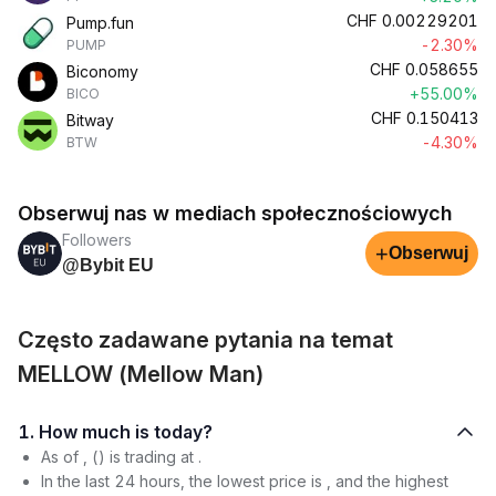
CHF
0.00229201
Pump.fun
-2.30%
PUMP
CHF
0.058655
Biconomy
+55.00%
BICO
CHF
0.150413
Bitway
-4.30%
BTW
Obserwuj nas w mediach społecznościowych
Followers
+
Obserwuj
@Bybit EU
Często zadawane pytania na temat
MELLOW (Mellow Man)
1. How much is today?
As of , () is trading at .
In the last 24 hours, the lowest price is , and the highest