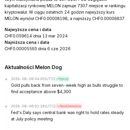
kapitalizacji rynkowej MELON zajmuje 7307 miejsce w rankingu
kryptowalut. W ciągu ostatnich 24 godzin najwyższy kurs
MELON wyniósł CHF0.00008198, a najniższy CHF0.00006837.
Najwyższa cena i data
CHF0.059614 dnia 13 mar 2024
Najniższa cena i data
CHF0.00005593 dnia 6 cze 2026
Aktualności Melon Dog
2026-08-06 04:20
(UTC)
byczy
Gold pulls back from seven-week high as bulls struggle to
find acceptance above $4,300
2026-08-06 01:18
(UTC)
Niedźwiedzio
Fed's Daly says central bank was right to hold rates steady
at July policy meeting