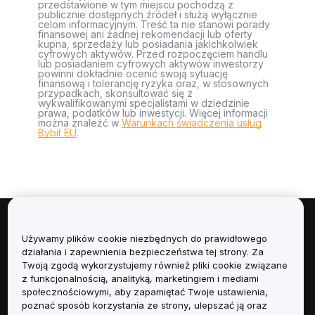
przedstawione w tym miejscu pochodzą z
publicznie dostępnych źródeł i służą wyłącznie
celom informacyjnym. Treść ta nie stanowi porady
finansowej ani żadnej rekomendacji lub oferty
kupna, sprzedaży lub posiadania jakichkolwiek
cyfrowych aktywów. Przed rozpoczęciem handlu
lub posiadaniem cyfrowych aktywów inwestorzy
powinni dokładnie ocenić swoją sytuację
finansową i tolerancję ryzyka oraz, w stosownych
przypadkach, skonsultować się z
wykwalifikowanymi specjalistami w dziedzinie
prawa, podatków lub inwestycji. Więcej informacji
można znaleźć w
Warunkach świadczenia usług
Bybit EU
.
Informacje
Używamy plików cookie niezbędnych do prawidłowego
działania i zapewnienia bezpieczeństwa tej strony. Za
Usługi
Twoją zgodą wykorzystujemy również pliki cookie związane
z funkcjonalnością, analityką, marketingiem i mediami
społecznościowymi, aby zapamiętać Twoje ustawienia,
Obsługa Klienta
poznać sposób korzystania ze strony, ulepszać ją oraz