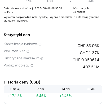
Data ostatniej aktualizacji: 2026-08-06 08:33:38
Źródło danych:
(UTC+0)
CoinGecko
Wyłączenie odpowiedzialności cywilnej: Wyniki z przeszłości nie stanowią gwarancji
przyszłych wyników.
Statystyki cen
Kapitalizacja rynkowa
33.06K
Wolumen 24h
1.37K
Historyczne maksimum
0.059614
Podaż w obiegu
407.51M
Historia ceny (USD)
Dzisiaj
7 dni
14 dni
30 dni
+17.12%
+5.45%
+8.46%
--