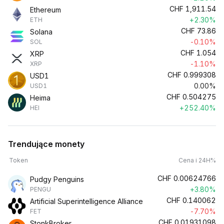
CHF
1,911.54
Ethereum
+2.30%
ETH
CHF
73.86
Solana
-0.10%
SOL
CHF
1.054
XRP
-1.10%
XRP
CHF
0.999308
USD1
0.00%
USD1
CHF
0.504275
Heima
+252.40%
HEI
Trendujące monety
Token
Cena i 24H%
CHF
0.00624766
Pudgy Penguins
+3.80%
PENGU
CHF
0.140062
Artificial Superintelligence Alliance
-7.70%
FET
CHF
0.01931098
StonkBroker