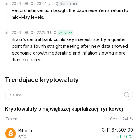
2026-08-05 23:01
(UTC)
Neutralnie
Record intervention bought the Japanese Yen a return to
mid-May levels.
2026-08-05 22:25
(UTC)
byczy
Brazil’s central bank cut its key interest rate by a quarter
point for a fourth straight meeting after new data showed
economic growth moderating and inflation slowing more
than expected.
Trendujące kryptowaluty
Szukaj
Kryptowaluty o największej kapitalizacji rynkowej
Token
Cena i 24H%
CHF
64,807.00
Bitcoin
+1.20%
BTC