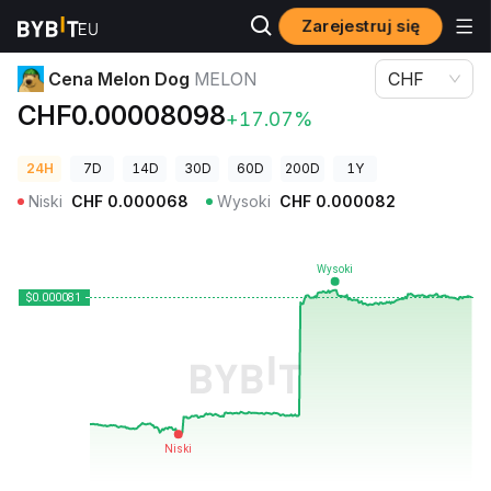
Zarejestruj się
Ceny kryptowalut
Cena Melon Dog MELON
Cena Melon Dog
MELON
CHF
CHF0.00008098
+17.07%
24H
7D
14D
30D
60D
200D
1Y
Niski
CHF
0.000068
Wysoki
CHF
0.000082