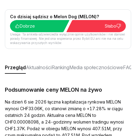
Co dzisiaj sądzisz o Melon Dog (MELON)?
Dobrze
Słabo
Uwaga: Ta ankieta odzwierciedla wyłącznie opinie użytkowników i nie stanowi
porady finansowej. Nie jest ona wspierana przez Bybit EU ani nie ma na celu
wskazywania przyszłych wyników.
Przegląd
Aktualności
Ranking
Media społecznościowe
FAQ
Podsumowanie ceny MELON na żywo
Na dzień 6 sie 2026 łączna kapitalizacja rynkowa MELON
wynosi CHF33.06K, co stanowi zmianę o +17.28% w ciągu
ostatnich 24 godzin. Aktualna cena MELON to
CHF0.00008098, a 24-godzinny wolumen tradingu wynosi
CHF1.37K. Podaż w obiegu MELON wynosi 407.51M, przy
czym maksymalna podaż to 407.51M. Pod względem