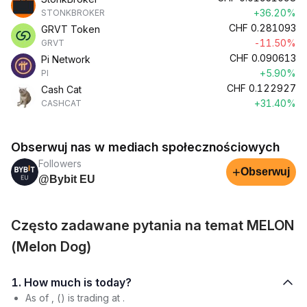
+36.20%
STONKBROKER
CHF
0.281093
GRVT Token
-11.50%
GRVT
CHF
0.090613
Pi Network
+5.90%
PI
CHF
0.122927
Cash Cat
+31.40%
CASHCAT
Obserwuj nas w mediach społecznościowych
Followers
+
Obserwuj
@Bybit EU
Często zadawane pytania na temat MELON
(Melon Dog)
1. How much is today?
As of , () is trading at .