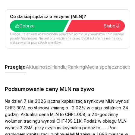
Co dzisiaj sądzisz o Enzyme (MLN)?
Dobrze
Słabo
Uwaga: Ta ankieta odzwierciedla wyłącznie opinie użytkowników i nie stanowi
porady finansowej. Nie jest ona wspierana przez Bybit EU ani nie ma na celu
wskazywania przyszłych wyników.
Przegląd
Aktualności
Handluj
Ranking
Media społecznościo
Podsumowanie ceny MLN na żywo
Na dzień 7 sie 2026 łączna kapitalizacja rynkowa MLN wynosi
CHF3.30M, co stanowi zmianę o -2.02% w ciągu ostatnich 24
godzin. Aktualna cena MLN to CHF1.008, a 24-godzinny
wolumen tradingu wynosi CHF439.11K. Podaż w obiegu MLN
wynosi 3.28M, przy czym maksymalna podaż to --. Pod
względem kapitalizacji rynkowej MLN zajmuje 1696 miejsce w