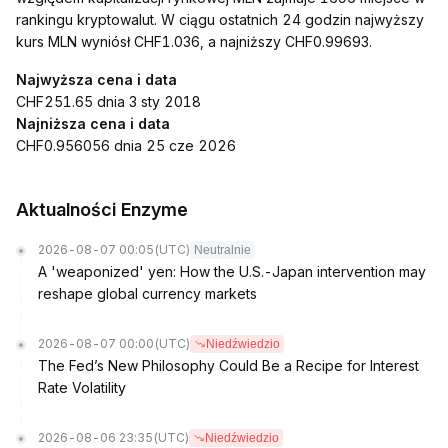
rankingu kryptowalut. W ciągu ostatnich 24 godzin najwyższy
kurs MLN wyniósł CHF1.036, a najniższy CHF0.99693.
Najwyższa cena i data
CHF251.65 dnia 3 sty 2018
Najniższa cena i data
CHF0.956056 dnia 25 cze 2026
Aktualności Enzyme
2026-08-07 00:05
(UTC)
Neutralnie
A 'weaponized' yen: How the U.S.-Japan intervention may
reshape global currency markets
2026-08-07 00:00
(UTC)
Niedźwiedzio
The Fed’s New Philosophy Could Be a Recipe for Interest
Rate Volatility
2026-08-06 23:35
(UTC)
Niedźwiedzio