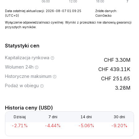
Data ostatniej aktualizacji: 2026-08-07 01:09:25
Źródło danych:
(UTC+0)
CoinGecko
Wyłączenie odpowiedzialności cywilnej: Wyniki z przeszłości nie stanowią gwarancji
przyszłych wyników.
Statystyki cen
Kapitalizacja rynkowa
3.30M
Wolumen 24h
439.11K
Historyczne maksimum
251.65
Podaż w obiegu
3.28M
Historia ceny (USD)
Dzisiaj
7 dni
14 dni
30 dni
-2.71%
-4.44%
-5.06%
-9.20%