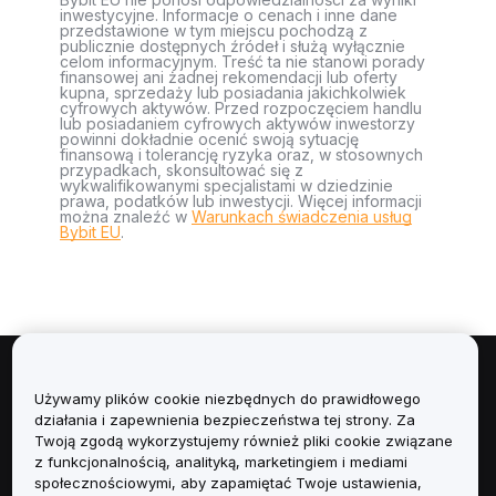
inwestycyjne. Informacje o cenach i inne dane
przedstawione w tym miejscu pochodzą z
publicznie dostępnych źródeł i służą wyłącznie
celom informacyjnym. Treść ta nie stanowi porady
finansowej ani żadnej rekomendacji lub oferty
kupna, sprzedaży lub posiadania jakichkolwiek
cyfrowych aktywów. Przed rozpoczęciem handlu
lub posiadaniem cyfrowych aktywów inwestorzy
powinni dokładnie ocenić swoją sytuację
finansową i tolerancję ryzyka oraz, w stosownych
przypadkach, skonsultować się z
wykwalifikowanymi specjalistami w dziedzinie
prawa, podatków lub inwestycji. Więcej informacji
można znaleźć w
Warunkach świadczenia usług
Bybit EU
.
Informacje
Używamy plików cookie niezbędnych do prawidłowego
działania i zapewnienia bezpieczeństwa tej strony. Za
Usługi
Twoją zgodą wykorzystujemy również pliki cookie związane
z funkcjonalnością, analityką, marketingiem i mediami
społecznościowymi, aby zapamiętać Twoje ustawienia,
Obsługa Klienta