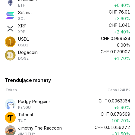
+0.40%
ETH
CHF
76.01
Solana
+3.60%
SOL
CHF
1.041
XRP
+2.40%
XRP
CHF
0.999534
USD1
0.00%
USD1
CHF
0.070907
Dogecoin
+1.70%
DOGE
Trendujące monety
Token
Cena i 24H%
CHF
0.0063364
Pudgy Penguins
+5.90%
PENGU
CHF
0.078569
Tutorial
+100.70%
TUT
CHF
0.01056272
Jimothy The Raccoon
+31.50%
JIMOTHY