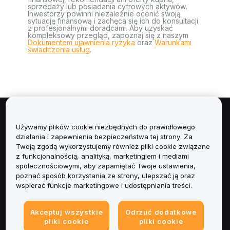
sprzedaży lub posiadania cyfrowych aktywów.
Inwestorzy powinni niezależnie ocenić swoją
sytuację finansową i zachęca się ich do konsultacji
z profesjonalnymi doradcami. Aby uzyskać
kompleksowy przegląd, zapoznaj się z naszym
Dokumentem ujawnienia ryzyka
oraz
Warunkami
świadczenia usług
.
Informacje
Używamy plików cookie niezbędnych do prawidłowego
działania i zapewnienia bezpieczeństwa tej strony. Za
Usługi
Twoją zgodą wykorzystujemy również pliki cookie związane
z funkcjonalnością, analityką, marketingiem i mediami
społecznościowymi, aby zapamiętać Twoje ustawienia,
Obsługa Klienta
poznać sposób korzystania ze strony, ulepszać ją oraz
wspierać funkcje marketingowe i udostępniania treści.
Produkty
Akceptuj wszystkie
Odrzuć dodatkowe
Informacje prawne
pliki cookie
pliki cookie