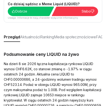
Co dzisiaj sądzisz o Meme Liquid (LIQUID)?
Dobrze
Słabo
Uwaga: Informacje te mają charakter wyłącznie informacyjny.
Przegląd
Aktualności
Ranking
Media społecznościowe
FAQ
Podsumowanie ceny LIQUID na żywo
Na dzień 8 sie 2026 łączna kapitalizacja rynkowa LIQUID
wynosi CHF6.62K, co stanowi zmianę o -1.97% w ciągu
ostatnich 24 godzin. Aktualna cena LIQUID to
CHF0.00000686, a 24-godzinny wolumen tradingu wynosi
CHF523.14. Podaż w obiegu LIQUID wynosi 965.00M, przy
czym maksymalna podaż to 1.00B. Pod względem kapitalizacji
rynkowej LIQUID zajmuje 10653 miejsce w rankingu
kryptowalut. W ciągu ostatnich 24 godzin najwyższy kurs
LIQUID wyniósł CHF0.00000726, a najniższy CHF0.00000659.