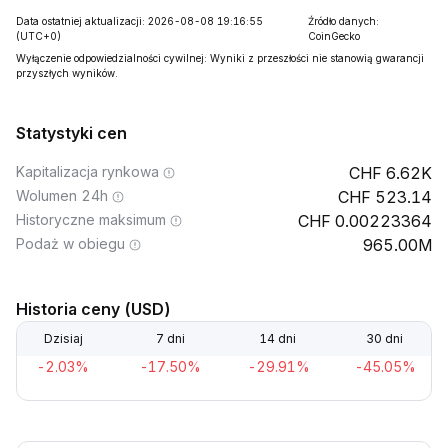
Data ostatniej aktualizacji: 2026-08-08 19:16:55
Źródło danych:
(UTC+0)
CoinGecko
Wyłączenie odpowiedzialności cywilnej: Wyniki z przeszłości nie stanowią gwarancji
przyszłych wyników.
Statystyki cen
Kapitalizacja rynkowa
6.62K
Wolumen 24h
523.14
Historyczne maksimum
0.00223364
Podaż w obiegu
965.00M
Historia ceny (USD)
Dzisiaj
7 dni
14 dni
30 dni
-2.03%
-17.50%
-29.91%
-45.05%