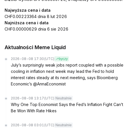
Najwyższa cena i data
CHF0.00223364 dnia 8 lut 2026
Najniższa cena i data
CHF0.00000629 dnia 6 sie 2026
Aktualności Meme Liquid
2026-08-08 17:30
(UTC)
byczy
July’s surprisingly weak jobs report coupled with a possible
cooling in inflation next week may lead the Fed to hold
interest rates steady at its next meeting, says Bloomberg
Economic’s @AnnaEconomist
2026-08-08 13:17
(UTC)
Neutralnie
Why One Top Economist Says the Fed’s Inflation Fight Can’t
Be Won With Rate Hikes
2026-08-08 03:01
(UTC)
Neutralnie