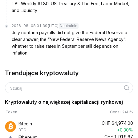
TBL Weekly #180: US Treasury & The Fed, Labor Market,
and Liquidity
2026-08-08 01:39
(UTC)
Neutralnie
July nonfarm payrolls did not give the Federal Reserve a
clear answer; the “New Federal Reserve News Agency”:
whether to raise rates in September still depends on
inflation.
Trendujące kryptowaluty
Szukaj
Kryptowaluty o największej kapitalizacji rynkowej
Token
Cena i 24H%
CHF
64,974.00
Bitcoin
+0.30%
BTC
CHF
1,919.67
Ethereum