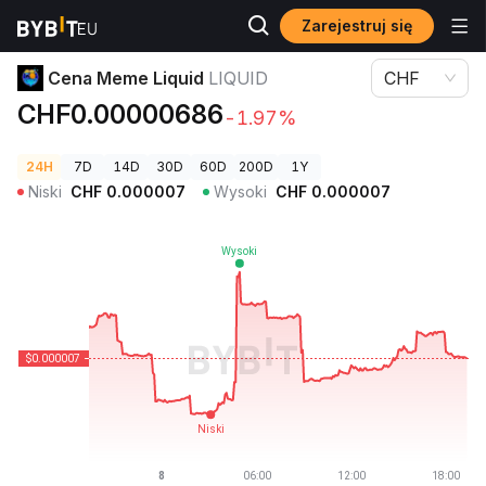
Zarejestruj się
Ceny kryptowalut
Cena Meme Liquid LIQUID
Cena Meme Liquid
LIQUID
CHF
CHF0.00000686
-1.97%
24H
7D
14D
30D
60D
200D
1Y
Niski
CHF
0.000007
Wysoki
CHF
0.000007