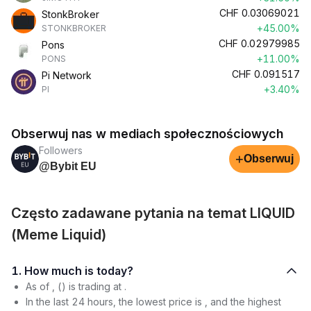
CHF
0.03069021
StonkBroker
+45.00%
STONKBROKER
CHF
0.02979985
Pons
+11.00%
PONS
CHF
0.091517
Pi Network
+3.40%
PI
Obserwuj nas w mediach społecznościowych
Followers
+
Obserwuj
@Bybit EU
Często zadawane pytania na temat LIQUID
(Meme Liquid)
1. How much is today?
As of , () is trading at .
In the last 24 hours, the lowest price is , and the highest