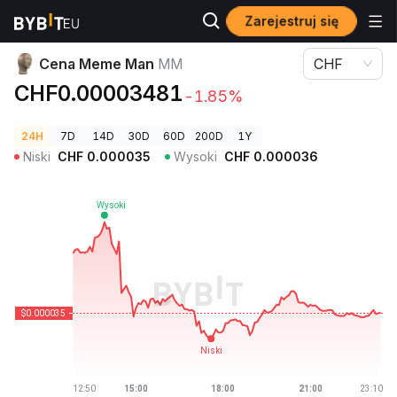
Zarejestruj się
Ceny kryptowalut
Cena Meme Man MM
Cena Meme Man
MM
CHF
CHF0.00003481
-1.85%
24H
7D
14D
30D
60D
200D
1Y
Niski
CHF
0.000035
Wysoki
CHF
0.000036