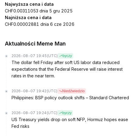
Najwyższa cena i data
CHF0.00311053 dnia 5 gru 2025
Najniższa cena i data
CHF0.00002881 dnia 6 cze 2026
Aktualności Meme Man
2026-08-07 19:45
(UTC)
byczy
The dollar fell Friday after soft US labor data reduced
expectations that the Federal Reserve will raise interest
rates in the near term.
2026-08-07 19:42
(UTC)
Niedźwiedzio
Philippines: BSP policy outlook shifts – Standard Chartered
2026-08-07 19:24
(UTC)
byczy
US Treasury yields drop on soft NFP, Hormuz hopes ease
Fed risks