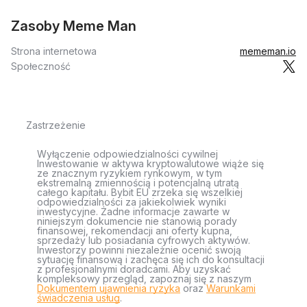
Zasoby Meme Man
Strona internetowa
mememan.io
Społeczność
Zastrzeżenie
Wyłączenie odpowiedzialności cywilnej
Inwestowanie w aktywa kryptowalutowe wiąże się
ze znacznym ryzykiem rynkowym, w tym
ekstremalną zmiennością i potencjalną utratą
całego kapitału. Bybit EU zrzeka się wszelkiej
odpowiedzialności za jakiekolwiek wyniki
inwestycyjne. Żadne informacje zawarte w
niniejszym dokumencie nie stanowią porady
finansowej, rekomendacji ani oferty kupna,
sprzedaży lub posiadania cyfrowych aktywów.
Inwestorzy powinni niezależnie ocenić swoją
sytuację finansową i zachęca się ich do konsultacji
z profesjonalnymi doradcami. Aby uzyskać
kompleksowy przegląd, zapoznaj się z naszym
Dokumentem ujawnienia ryzyka
oraz
Warunkami
świadczenia usług
.