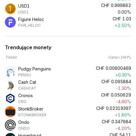
CHF
0.999862
USD1
0.00%
USD1
CHF
1.03
Figure Heloc
+2.50%
FIGR_HELOC
Trendujące monety
Token
Cena i 24H%
CHF
0.00600469
Pudgy Penguins
+0.30%
PENGU
CHF
0.095884
Cash Cat
-1.30%
CASHCAT
CHF
0.050629
Cronos
-4.90%
CRO
CHF
0.02319397
StonkBroker
+1.80%
STONKBROKER
CHF
0.347684
Ondo
-4.20%
ONDO
CHF
54.11
Hyperliquid