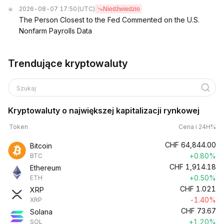
2026-08-07 17:50
(UTC)
Niedźwiedzio
The Person Closest to the Fed Commented on the U.S.
Nonfarm Payrolls Data
Trendujące kryptowaluty
Szukaj
Kryptowaluty o największej kapitalizacji rynkowej
Token
Cena i 24H%
CHF
64,844.00
Bitcoin
+0.80%
BTC
CHF
1,914.18
Ethereum
+0.50%
ETH
CHF
1.021
XRP
-1.40%
XRP
CHF
73.67
Solana
+1.20%
SOL