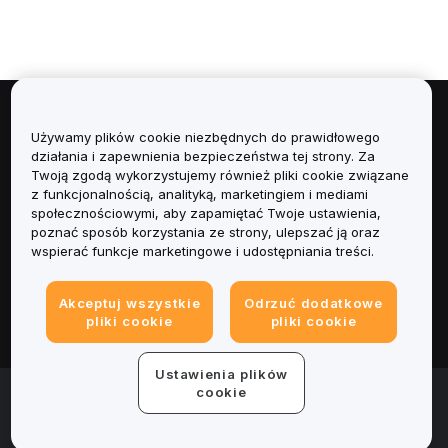
Informacje
Używamy plików cookie niezbędnych do prawidłowego
działania i zapewnienia bezpieczeństwa tej strony. Za
Usługi
Twoją zgodą wykorzystujemy również pliki cookie związane
z funkcjonalnością, analityką, marketingiem i mediami
społecznościowymi, aby zapamiętać Twoje ustawienia,
Obsługa Klienta
poznać sposób korzystania ze strony, ulepszać ją oraz
wspierać funkcje marketingowe i udostępniania treści.
Produkty
Akceptuj wszystkie
Odrzuć dodatkowe
Informacje prawne
pliki cookie
pliki cookie
Ustawienia plików
© 2025-2026 Bybit.eu. All rights reserved.
cookie
Warunki świadczenia usług
|
Polityka Prywatności
|
Dane
firmy (Impressum)
|
Centrum preferencji plików cookie