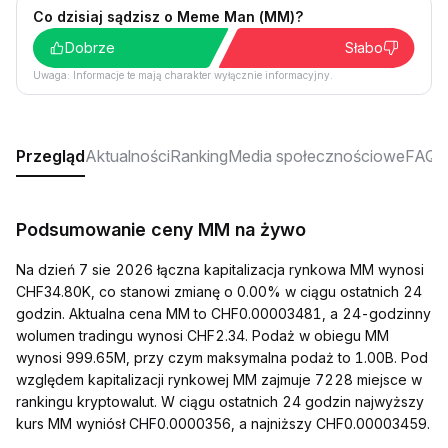
Co dzisiaj sądzisz o Meme Man (MM)?
Dobrze
Słabo
Uwaga: Informacje te mają charakter wyłącznie informacyjny.
Przegląd
Aktualności
Ranking
Media społecznościowe
FAQ
Podsumowanie ceny MM na żywo
Na dzień 7 sie 2026 łączna kapitalizacja rynkowa MM wynosi
CHF34.80K, co stanowi zmianę o 0.00% w ciągu ostatnich 24
godzin. Aktualna cena MM to CHF0.00003481, a 24-godzinny
wolumen tradingu wynosi CHF2.34. Podaż w obiegu MM
wynosi 999.65M, przy czym maksymalna podaż to 1.00B. Pod
względem kapitalizacji rynkowej MM zajmuje 7228 miejsce w
rankingu kryptowalut. W ciągu ostatnich 24 godzin najwyższy
kurs MM wyniósł CHF0.0000356, a najniższy CHF0.00003459.