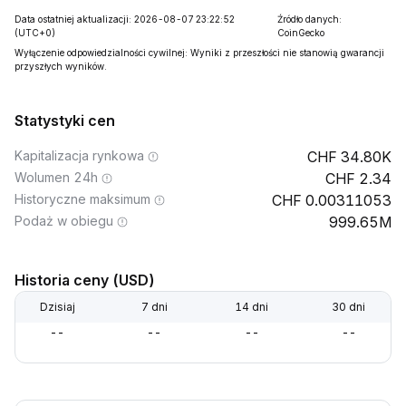
Data ostatniej aktualizacji: 2026-08-07 23:22:52
Źródło danych:
(UTC+0)
CoinGecko
Wyłączenie odpowiedzialności cywilnej: Wyniki z przeszłości nie stanowią gwarancji
przyszłych wyników.
Statystyki cen
Kapitalizacja rynkowa
34.80K
Wolumen 24h
2.34
Historyczne maksimum
0.00311053
Podaż w obiegu
999.65M
Historia ceny (USD)
Dzisiaj
7 dni
14 dni
30 dni
--
--
--
--