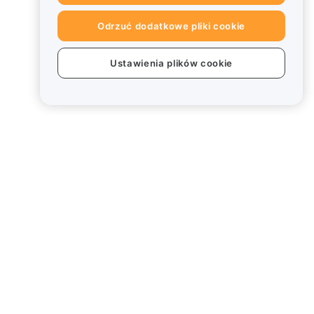
Odrzuć dodatkowe pliki cookie
Ustawienia plików cookie
Informacje prawne
Polityka dotycząca konfliktu
interesów
Podsumowanie polityki
powiernictwa i zarządzania
Informacje ESG
Biuletyny informacyjne
kryptoaktywów