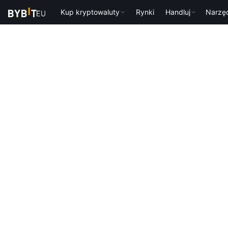
Kup kryptowaluty
Rynki
Handluj
Narzę