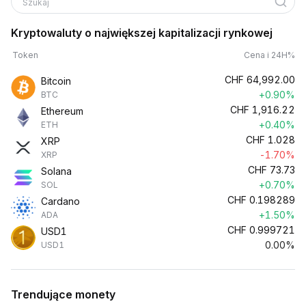
Szukaj
Kryptowaluty o największej kapitalizacji rynkowej
Token
Cena i 24H%
CHF
64,992.00
Bitcoin
+0.90%
BTC
CHF
1,916.22
Ethereum
+0.40%
ETH
CHF
1.028
XRP
-1.70%
XRP
CHF
73.73
Solana
+0.70%
SOL
CHF
0.198289
Cardano
+1.50%
ADA
CHF
0.999721
USD1
0.00%
USD1
Trendujące monety