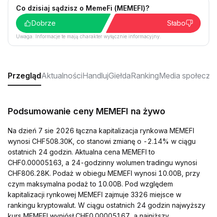
Co dzisiaj sądzisz o MemeFi (MEMEFI)?
Dobrze
Słabo
Uwaga: Informacje te mają charakter wyłącznie informacyjny.
Przegląd
Aktualności
Handluj
Giełda
Ranking
Media społeczn
Podsumowanie ceny MEMEFI na żywo
Na dzień 7 sie 2026 łączna kapitalizacja rynkowa MEMEFI
wynosi CHF508.30K, co stanowi zmianę o -2.14% w ciągu
ostatnich 24 godzin. Aktualna cena MEMEFI to
CHF0.00005163, a 24-godzinny wolumen tradingu wynosi
CHF806.28K. Podaż w obiegu MEMEFI wynosi 10.00B, przy
czym maksymalna podaż to 10.00B. Pod względem
kapitalizacji rynkowej MEMEFI zajmuje 3326 miejsce w
rankingu kryptowalut. W ciągu ostatnich 24 godzin najwyższy
kurs MEMEFI wyniósł CHF0.00005167, a najniższy