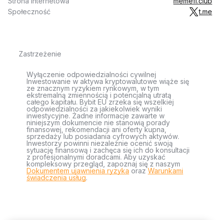
Strona internetowa
memefi.club
Społeczność
t.me
Zastrzeżenie
Wyłączenie odpowiedzialności cywilnej
Inwestowanie w aktywa kryptowalutowe wiąże się
ze znacznym ryzykiem rynkowym, w tym
ekstremalną zmiennością i potencjalną utratą
całego kapitału. Bybit EU zrzeka się wszelkiej
odpowiedzialności za jakiekolwiek wyniki
inwestycyjne. Żadne informacje zawarte w
niniejszym dokumencie nie stanowią porady
finansowej, rekomendacji ani oferty kupna,
sprzedaży lub posiadania cyfrowych aktywów.
Inwestorzy powinni niezależnie ocenić swoją
sytuację finansową i zachęca się ich do konsultacji
z profesjonalnymi doradcami. Aby uzyskać
kompleksowy przegląd, zapoznaj się z naszym
Dokumentem ujawnienia ryzyka
oraz
Warunkami
świadczenia usług
.