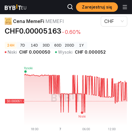
Zarejestruj się
Ceny kryptowalut
Cena MemeFi MEMEFI
Cena MemeFi
MEMEFI
CHF
CHF0.00005163
-0.60%
24H
7D
14D
30D
60D
200D
1Y
Niski
CHF
0.000050
Wysoki
CHF
0.000052