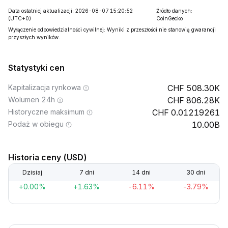
Data ostatniej aktualizacji: 2026-08-07 15:20:52
Źródło danych:
(UTC+0)
CoinGecko
Wyłączenie odpowiedzialności cywilnej: Wyniki z przeszłości nie stanowią gwarancji
przyszłych wyników.
Statystyki cen
Kapitalizacja rynkowa
508.30K
Wolumen 24h
806.28K
Historyczne maksimum
0.01219261
Podaż w obiegu
10.00B
Historia ceny (USD)
Dzisiaj
7 dni
14 dni
30 dni
+0.00%
+1.63%
-6.11%
-3.79%