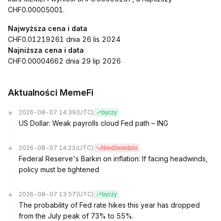
CHF0.00005001.
Najwyższa cena i data
CHF0.01219261 dnia 26 lis 2024
Najniższa cena i data
CHF0.00004662 dnia 29 lip 2026
Aktualności MemeFi
2026-08-07 14:39
(UTC)
byczy
US Dollar: Weak payrolls cloud Fed path – ING
2026-08-07 14:23
(UTC)
Niedźwiedzio
Federal Reserve's Barkin on inflation: If facing headwinds,
policy must be tightened
2026-08-07 13:57
(UTC)
byczy
The probability of Fed rate hikes this year has dropped
from the July peak of 73% to 55%.