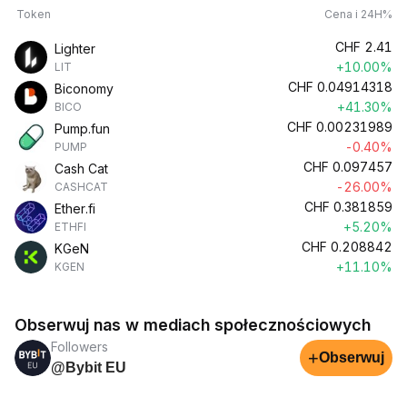
Token
Cena i 24H%
CHF
2.41
Lighter
+10.00%
LIT
CHF
0.04914318
Biconomy
+41.30%
BICO
CHF
0.00231989
Pump.fun
-0.40%
PUMP
CHF
0.097457
Cash Cat
-26.00%
CASHCAT
CHF
0.381859
Ether.fi
+5.20%
ETHFI
CHF
0.208842
KGeN
+11.10%
KGEN
Obserwuj nas w mediach społecznościowych
Followers
+
Obserwuj
@Bybit EU