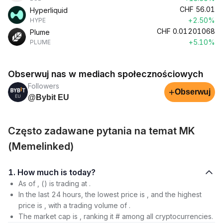
CHF
56.01
Hyperliquid
+2.50%
HYPE
CHF
0.01201068
Plume
+5.10%
PLUME
Obserwuj nas w mediach społecznościowych
Followers
+
Obserwuj
@Bybit EU
Często zadawane pytania na temat MK
(Memelinked)
1. How much is today?
As of , () is trading at .
In the last 24 hours, the lowest price is , and the highest
price is , with a trading volume of .
The market cap is , ranking it # among all cryptocurrencies.