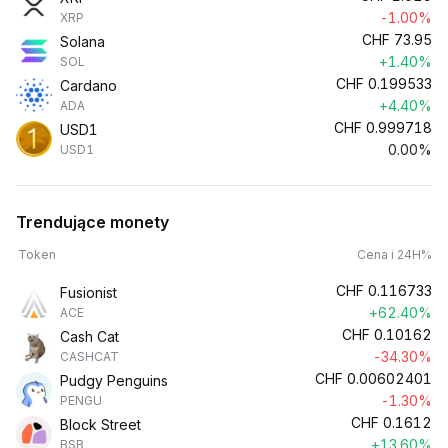
-1.00%
XRP
CHF
73.95
Solana
+1.40%
SOL
CHF
0.199533
Cardano
+4.40%
ADA
CHF
0.999718
USD1
0.00%
USD1
Trendujące monety
Token
Cena i 24H%
CHF
0.116733
Fusionist
+62.40%
ACE
CHF
0.10162
Cash Cat
-34.30%
CASHCAT
CHF
0.00602401
Pudgy Penguins
-1.30%
PENGU
CHF
0.1612
Block Street
+13.60%
BSB