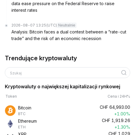
data ease pressure on the Federal Reserve to raise
interest rates
2026-08-07 13:25
(UTC)
Neutralnie
Analysis: Bitcoin faces a dual contest between a “rate-cut
trade” and the risk of an economic recession
Trendujące kryptowaluty
Szukaj
Kryptowaluty o największej kapitalizacji rynkowej
Token
Cena i 24H%
CHF
64,993.00
Bitcoin
+1.00%
BTC
CHF
1,919.26
Ethereum
+1.30%
ETH
CHF
1.029
XRP