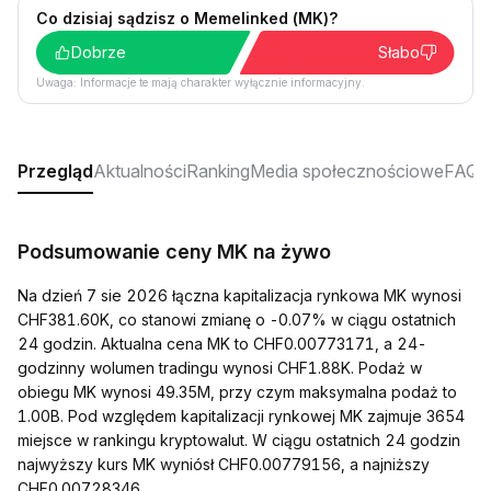
Co dzisiaj sądzisz o Memelinked (MK)?
Dobrze
Słabo
Uwaga: Informacje te mają charakter wyłącznie informacyjny.
Przegląd
Aktualności
Ranking
Media społecznościowe
FAQ
Podsumowanie ceny MK na żywo
Na dzień 7 sie 2026 łączna kapitalizacja rynkowa MK wynosi
CHF381.60K, co stanowi zmianę o -0.07% w ciągu ostatnich
24 godzin. Aktualna cena MK to CHF0.00773171, a 24-
godzinny wolumen tradingu wynosi CHF1.88K. Podaż w
obiegu MK wynosi 49.35M, przy czym maksymalna podaż to
1.00B. Pod względem kapitalizacji rynkowej MK zajmuje 3654
miejsce w rankingu kryptowalut. W ciągu ostatnich 24 godzin
najwyższy kurs MK wyniósł CHF0.00779156, a najniższy
CHF0.00728346.