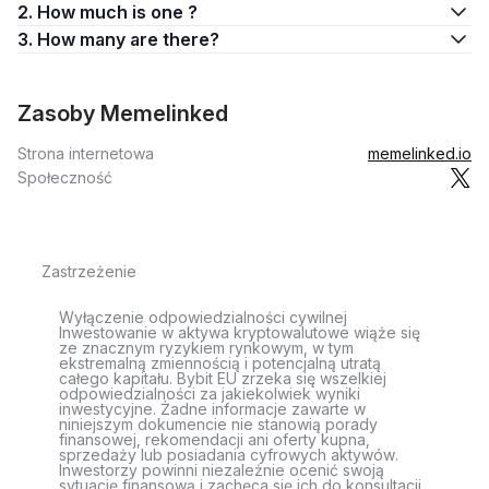
2. How much is one ?
3. How many are there?
Zasoby Memelinked
Strona internetowa
memelinked.io
Społeczność
Zastrzeżenie
Wyłączenie odpowiedzialności cywilnej
Inwestowanie w aktywa kryptowalutowe wiąże się
ze znacznym ryzykiem rynkowym, w tym
ekstremalną zmiennością i potencjalną utratą
całego kapitału. Bybit EU zrzeka się wszelkiej
odpowiedzialności za jakiekolwiek wyniki
inwestycyjne. Żadne informacje zawarte w
niniejszym dokumencie nie stanowią porady
finansowej, rekomendacji ani oferty kupna,
sprzedaży lub posiadania cyfrowych aktywów.
Inwestorzy powinni niezależnie ocenić swoją
sytuację finansową i zachęca się ich do konsultacji