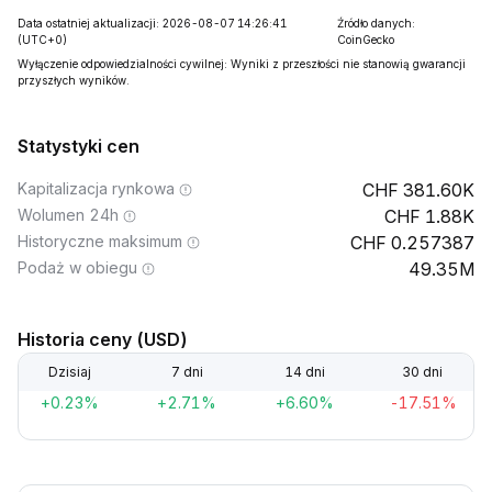
Data ostatniej aktualizacji: 2026-08-07 14:26:41
Źródło danych:
(UTC+0)
CoinGecko
Wyłączenie odpowiedzialności cywilnej: Wyniki z przeszłości nie stanowią gwarancji
przyszłych wyników.
Statystyki cen
Kapitalizacja rynkowa
381.60K
Wolumen 24h
1.88K
Historyczne maksimum
0.257387
Podaż w obiegu
49.35M
Historia ceny (USD)
Dzisiaj
7 dni
14 dni
30 dni
+0.23%
+2.71%
+6.60%
-17.51%