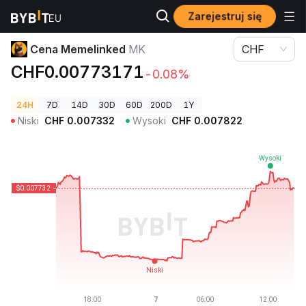
Zarejestruj się
Ceny kryptowalut
Cena Memelinked MK
Cena Memelinked
MK
CHF
CHF0.00773171
-0.08%
24H
7D
14D
30D
60D
200D
1Y
Niski
CHF
0.007332
Wysoki
CHF
0.007822