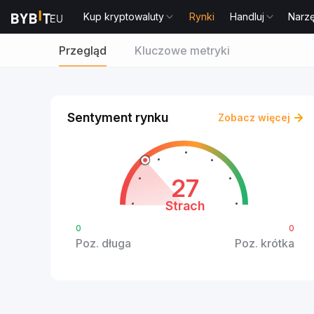
Kup kryptowaluty
Rynki
Handluj
Narz
Przegląd
Kluczowe metryki
Sentyment rynku
Zobacz więcej
27
Strach
0
0
Poz. długa
Poz. krótka