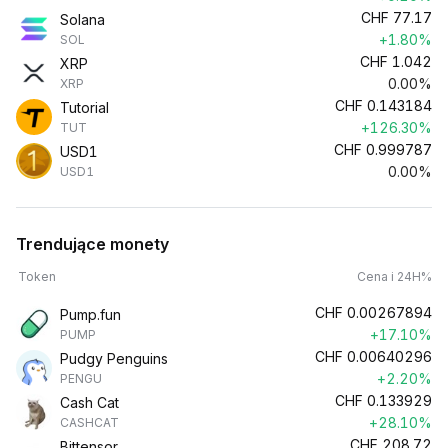
CHF
77.17
Solana
+1.80%
SOL
CHF
1.042
XRP
0.00%
XRP
CHF
0.143184
Tutorial
+126.30%
TUT
CHF
0.999787
USD1
0.00%
USD1
Trendujące monety
Token
Cena i 24H%
CHF
0.00267894
Pump.fun
+17.10%
PUMP
CHF
0.00640296
Pudgy Penguins
+2.20%
PENGU
CHF
0.133929
Cash Cat
+28.10%
CASHCAT
CHF
208.72
Bittensor