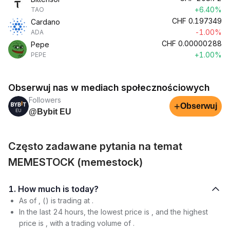
+6.40%
TAO
CHF
0.197349
Cardano
-1.00%
ADA
CHF
0.00000288
Pepe
+1.00%
PEPE
Obserwuj nas w mediach społecznościowych
Followers
+
Obserwuj
@Bybit EU
Często zadawane pytania na temat
MEMESTOCK (memestock)
1. How much is today?
As of , () is trading at .
In the last 24 hours, the lowest price is , and the highest
price is , with a trading volume of .