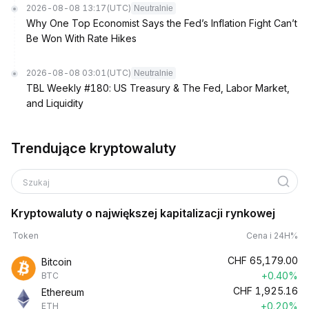
2026-08-08 13:17
(UTC)
Neutralnie
Why One Top Economist Says the Fed’s Inflation Fight Can’t
Be Won With Rate Hikes
2026-08-08 03:01
(UTC)
Neutralnie
TBL Weekly #180: US Treasury & The Fed, Labor Market,
and Liquidity
Trendujące kryptowaluty
Szukaj
Kryptowaluty o największej kapitalizacji rynkowej
Token
Cena i 24H%
CHF
65,179.00
Bitcoin
+0.40%
BTC
CHF
1,925.16
Ethereum
+0.20%
ETH