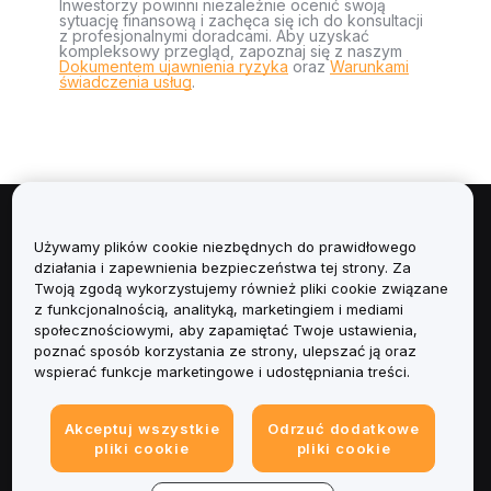
Inwestorzy powinni niezależnie ocenić swoją
sytuację finansową i zachęca się ich do konsultacji
z profesjonalnymi doradcami. Aby uzyskać
kompleksowy przegląd, zapoznaj się z naszym
Dokumentem ujawnienia ryzyka
oraz
Warunkami
świadczenia usług
.
Informacje
Używamy plików cookie niezbędnych do prawidłowego
działania i zapewnienia bezpieczeństwa tej strony. Za
Usługi
Twoją zgodą wykorzystujemy również pliki cookie związane
z funkcjonalnością, analityką, marketingiem i mediami
społecznościowymi, aby zapamiętać Twoje ustawienia,
Obsługa Klienta
poznać sposób korzystania ze strony, ulepszać ją oraz
wspierać funkcje marketingowe i udostępniania treści.
Produkty
Akceptuj wszystkie
Odrzuć dodatkowe
Informacje prawne
pliki cookie
pliki cookie