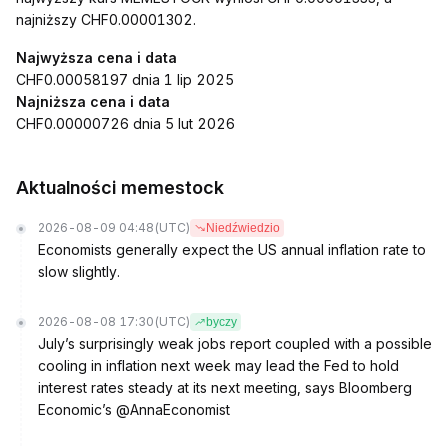
najniższy CHF0.00001302.
Najwyższa cena i data
CHF0.00058197 dnia 1 lip 2025
Najniższa cena i data
CHF0.00000726 dnia 5 lut 2026
Aktualności memestock
2026-08-09 04:48
(UTC)
Niedźwiedzio
Economists generally expect the US annual inflation rate to
slow slightly.
2026-08-08 17:30
(UTC)
byczy
July’s surprisingly weak jobs report coupled with a possible
cooling in inflation next week may lead the Fed to hold
interest rates steady at its next meeting, says Bloomberg
Economic’s @AnnaEconomist