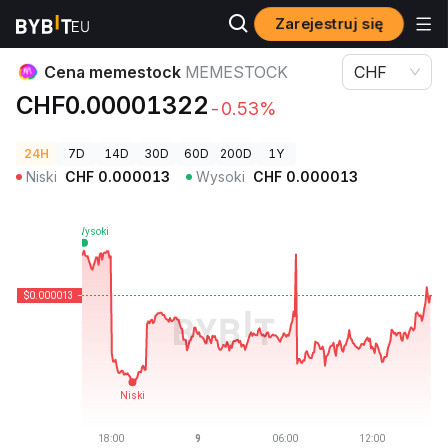
Zarejestruj się
Ceny kryptowalut
Cena memestock MEMESTOCK
Cena memestock
MEMESTOCK
CHF
CHF0.00001322
-0.53%
24H
7D
14D
30D
60D
200D
1Y
Niski
CHF
0.000013
Wysoki
CHF
0.000013