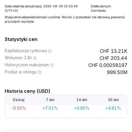
Data ostatniej aktualizacji: 2026-08-09 15:50:46
Źródło danych:
(UTC+0)
CoinGecko
Wyłączenie odpowiedzialności cywilnej: Wyniki z przeszłości nie stanowią gwarancji
przyszłych wyników.
Statystyki cen
Kapitalizacja rynkowa
13.21K
Wolumen 24h
203.44
Historyczne maksimum
0.00058197
Podaż w obiegu
999.50M
Historia ceny (USD)
Dzisiaj
7 dni
14 dni
30 dni
-0.55%
+7.01%
+3.90%
+4.81%