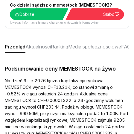
Co dzisiaj sądzisz o memestock (MEMESTOCK)?
Dobrze
Słabo
Uwaga: Informacje te mają charakter wyłącznie informacyjny.
Przegląd
Aktualności
Ranking
Media społecznościowe
FAQ
Podsumowanie ceny MEMESTOCK na żywo
Na dzień 9 sie 2026 łączna kapitalizacja rynkowa
MEMESTOCK wynosi CHF13.21K, co stanowi zmianę o
-0.52% w ciągu ostatnich 24 godzin. Aktualna cena
MEMESTOCK to CHF0.00001322, a 24-godzinny wolumen
tradingu wynosi CHF203.44. Podaż w obiegu MEMESTOCK
wynosi 999.50M, przy czym maksymalna podaż to 1.00B. Pod
względem kapitalizacji rynkowej MEMESTOCK zajmuje 9205
miejsce w rankingu kryptowalut. W ciągu ostatnich 24 godzin
najwyższy kurs MEMESTOCK wyniósł CHF0.00001333, a