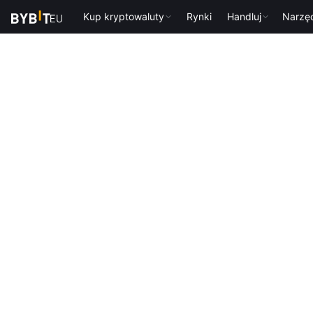
Kup kryptowaluty
Rynki
Handluj
Narzę