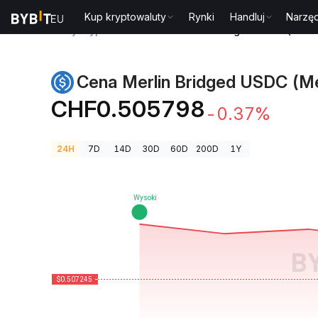
Kup kryptowaluty
Rynki
Handluj
Narzęd
Ceny kryptowalut
Cena Merlin Bridged USDC (Merl
Cena Merlin Bridged USDC (Me
CHF0.505798
-0.37%
24H
7D
14D
30D
60D
200D
1Y