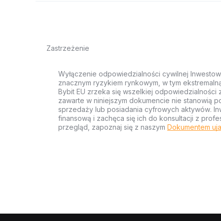
Zastrzeżenie
Wyłączenie odpowiedzialności cywilnej Inwestow
znacznym ryzykiem rynkowym, w tym ekstremalną z
Bybit EU zrzeka się wszelkiej odpowiedzialności 
zawarte w niniejszym dokumencie nie stanowią po
sprzedaży lub posiadania cyfrowych aktywów. Inw
finansową i zachęca się ich do konsultacji z pr
przegląd, zapoznaj się z naszym
Dokumentem uja