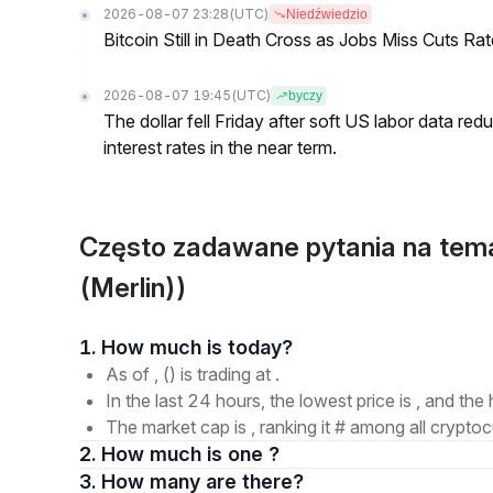
2026-08-07 23:28
(UTC)
Niedźwiedzio
Bitcoin Still in Death Cross as Jobs Miss Cuts R
2026-08-07 19:45
(UTC)
byczy
The dollar fell Friday after soft US labor data re
interest rates in the near term.
Często zadawane pytania na te
(Merlin))
1. How much is today?
As of , () is trading at .
In the last 24 hours, the lowest price is , and the 
The market cap is , ranking it # among all cryptoc
2. How much is one ?
3. How many are there?