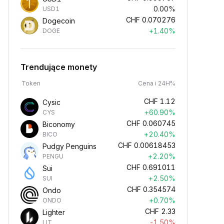
0.00%
USD1
CHF
0.070276
Dogecoin
+1.40%
DOGE
Trendujące monety
Token
Cena i 24H%
CHF
1.12
Cysic
+60.90%
CYS
CHF
0.060745
Biconomy
+20.40%
BICO
CHF
0.00618453
Pudgy Penguins
+2.20%
PENGU
CHF
0.691011
Sui
+2.50%
SUI
CHF
0.354574
Ondo
+0.70%
ONDO
CHF
2.33
Lighter
-1.50%
LIT