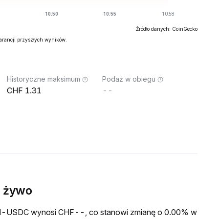
Źródło danych: CoinGecko
warancji przyszłych wyników.
Historyczne maksimum
Podaż w obiegu
1.31
--
 żywo
wa M-USDC wynosi CHF--, co stanowi zmianę o 0.00% w