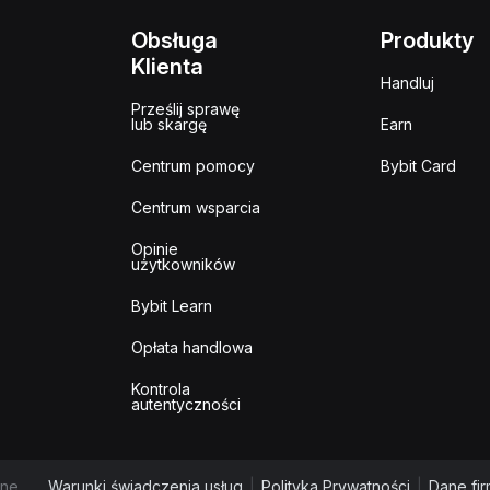
Obsługa
Produkty
Klienta
Handluj
Prześlij sprawę
lub skargę
Earn
Centrum pomocy
Bybit Card
Centrum wsparcia
Opinie
użytkowników
Bybit Learn
Opłata handlowa
Kontrola
autentyczności
ne.
Warunki świadczenia usług
|
Polityka Prywatności
|
Dane fi