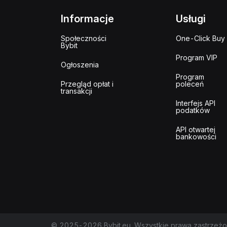
Informacje
Usługi
Społeczności
One-Click Buy
Bybit
Program VIP
Ogłoszenia
Program
Przegląd opłat i
poleceń
transakcji
Interfejs API
podatków
API otwartej
bankowości
© 2025-2026 Bybit.eu. Wszystkie prawa zastrzeżo