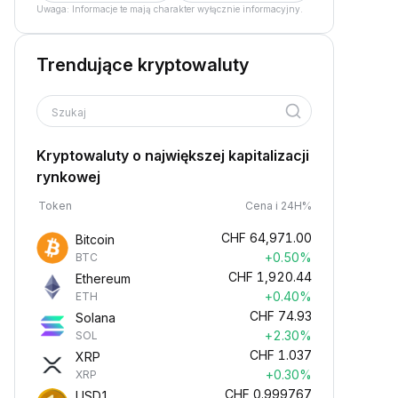
Uwaga: Informacje te mają charakter wyłącznie informacyjny.
Trendujące kryptowaluty
Szukaj
Kryptowaluty o największej kapitalizacji
rynkowej
Token
Cena i 24H%
CHF
64,971.00
Bitcoin
+0.50%
BTC
CHF
1,920.44
Ethereum
+0.40%
ETH
CHF
74.93
Solana
+2.30%
SOL
CHF
1.037
XRP
+0.30%
XRP
CHF
0.999767
USD1