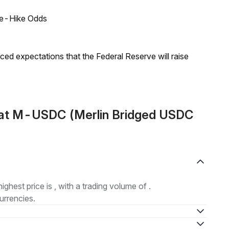
ate-Hike Odds
duced expectations that the Federal Reserve will raise
mat M-USDC (Merlin Bridged USDC
highest price is , with a trading volume of .
urrencies.