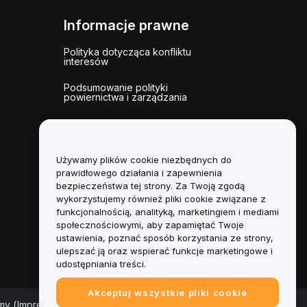
Informacje prawne
Polityka dotycząca konfliktu
interesów
Podsumowanie polityki
powiernictwa i zarządzania
Informacje ESG
Biuletyny informacyjne
kryptoaktywów
Używamy plików cookie niezbędnych do
prawidłowego działania i zapewnienia
bezpieczeństwa tej strony. Za Twoją zgodą
wykorzystujemy również pliki cookie związane z
funkcjonalnością, analityką, marketingiem i mediami
społecznościowymi, aby zapamiętać Twoje
ustawienia, poznać sposób korzystania ze strony,
ulepszać ją oraz wspierać funkcje marketingowe i
udostępniania treści.
Akceptuj wszystkie pliki cookie
rmy (Impressum)
|
Centrum preferencji plików cookie