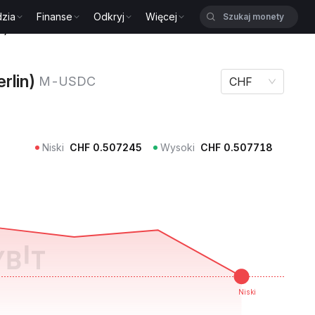
zia
Finanse
Odkryj
Więcej
in) M-USDC
rlin)
M-USDC
CHF
Niski
CHF
0.507245
Wysoki
CHF
0.507718