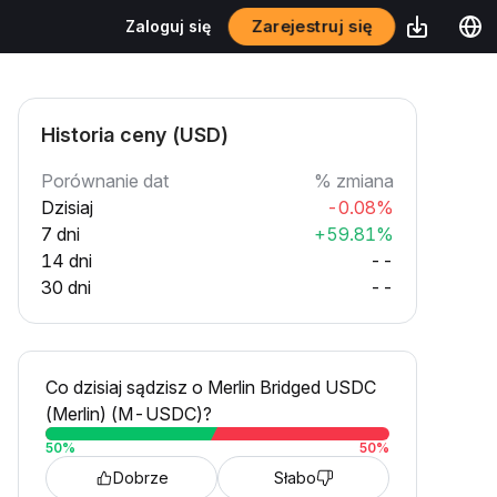
Zarejestruj się
Zaloguj się
Historia ceny (USD)
Porównanie dat
% zmiana
Dzisiaj
-0.08%
7 dni
+59.81%
14 dni
--
30 dni
--
Co dzisiaj sądzisz o Merlin Bridged USDC
(Merlin) (M-USDC)?
50
%
50
%
Dobrze
Słabo