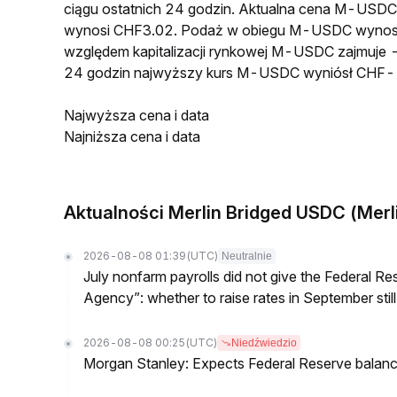
ciągu ostatnich 24 godzin. Aktualna cena M-USD
wynosi CHF3.02. Podaż w obiegu M-USDC wynosi 
względem kapitalizacji rynkowej M-USDC zajmuje --
24 godzin najwyższy kurs M-USDC wyniósł CHF--
Najwyższa cena i data
Najniższa cena i data
Aktualności Merlin Bridged USDC (Merl
2026-08-08 01:39
(UTC)
Neutralnie
July nonfarm payrolls did not give the Federal 
Agency”: whether to raise rates in September still
2026-08-08 00:25
(UTC)
Niedźwiedzio
Morgan Stanley: Expects Federal Reserve balance 