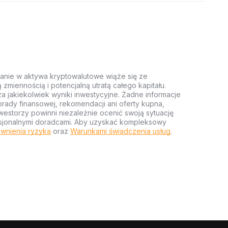
anie w aktywa kryptowalutowe wiąże się ze
miennością i potencjalną utratą całego kapitału.
za jakiekolwiek wyniki inwestycyjne. Żadne informacje
rady finansowej, rekomendacji ani oferty kupna,
estorzy powinni niezależnie ocenić swoją sytuację
ofesjonalnymi doradcami. Aby uzyskać kompleksowy
wnienia ryzyka
oraz
Warunkami świadczenia usług
.