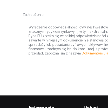
Zastrzeżenie
Wyłączenie odpowiedzialności cywilnej Inwestow
znacznym ryzykiem rynkowym, w tym ekstremalną z
Bybit EU zrzeka się wszelkiej odpowiedzialności 
zawarte w niniejszym dokumencie nie stanowią po
sprzedaży lub posiadania cyfrowych aktywów. Inw
finansową i zachęca się ich do konsultacji z pr
przegląd, zapoznaj się z naszym
Dokumentem uja