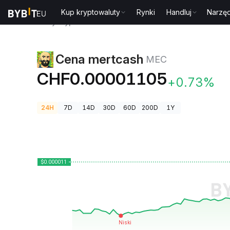
Kup kryptowaluty
Rynki
Handluj
Narzęd
Ceny kryptowalut
Cena mertcash MEC
Cena mertcash
MEC
CHF0.00001105
+0.73%
24H
7D
14D
30D
60D
200D
1Y