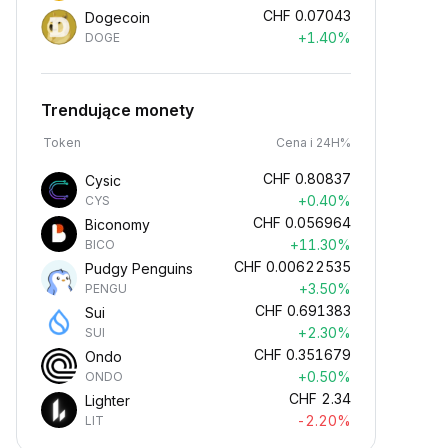
CHF
0.07043
Dogecoin
+1.40%
DOGE
Trendujące monety
Token
Cena i 24H%
CHF
0.80837
Cysic
+0.40%
CYS
CHF
0.056964
Biconomy
+11.30%
BICO
CHF
0.00622535
Pudgy Penguins
+3.50%
PENGU
CHF
0.691383
Sui
+2.30%
SUI
CHF
0.351679
Ondo
+0.50%
ONDO
CHF
2.34
Lighter
-2.20%
LIT