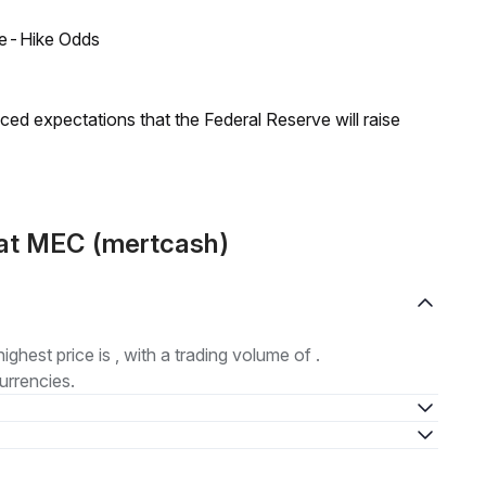
ate-Hike Odds
duced expectations that the Federal Reserve will raise
at MEC (mertcash)
highest price is , with a trading volume of .
urrencies.