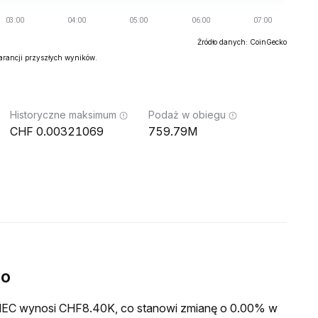
Źródło danych: CoinGecko
warancji przyszłych wyników.
Historyczne maksimum
Podaż w obiegu
0.00321069
759.79M
wo
a MEC wynosi CHF8.40K, co stanowi zmianę o 0.00% w