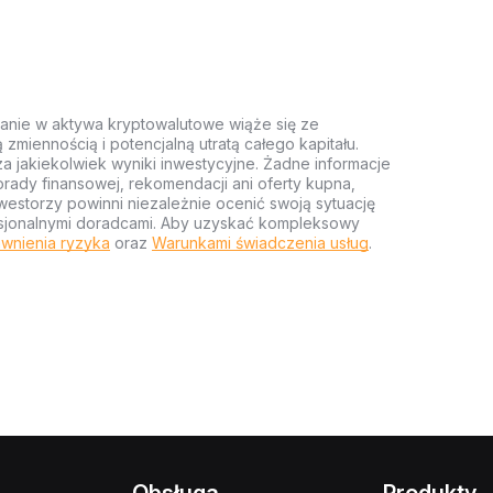
anie w aktywa kryptowalutowe wiąże się ze
miennością i potencjalną utratą całego kapitału.
za jakiekolwiek wyniki inwestycyjne. Żadne informacje
rady finansowej, rekomendacji ani oferty kupna,
estorzy powinni niezależnie ocenić swoją sytuację
ofesjonalnymi doradcami. Aby uzyskać kompleksowy
wnienia ryzyka
oraz
Warunkami świadczenia usług
.