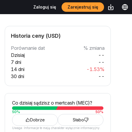
Zarejestruj się
Zaloguj się
Historia ceny (USD)
Porównanie dat
% zmiana
Dzisiaj
--
7 dni
--
14 dni
-1.53%
30 dni
--
Co dzisiaj sądzisz o mertcash (MEC)?
50
%
50
%
Dobrze
Słabo
Uwaga: Informacje te mają charakter wyłącznie informacyjny.