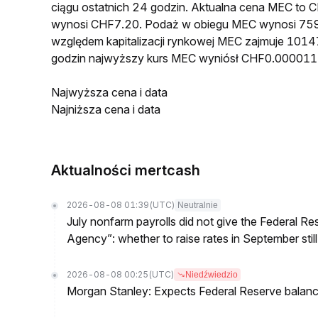
ciągu ostatnich 24 godzin. Aktualna cena MEC to
wynosi CHF7.20. Podaż w obiegu MEC wynosi 759
względem kapitalizacji rynkowej MEC zajmuje 10147
godzin najwyższy kurs MEC wyniósł CHF0.000011
Najwyższa cena i data
Najniższa cena i data
Aktualności mertcash
2026-08-08 01:39
(UTC)
Neutralnie
July nonfarm payrolls did not give the Federal 
Agency”: whether to raise rates in September still
2026-08-08 00:25
(UTC)
Niedźwiedzio
Morgan Stanley: Expects Federal Reserve balance 