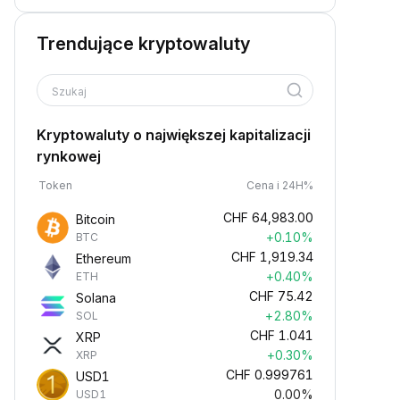
Trendujące kryptowaluty
Szukaj
Kryptowaluty o największej kapitalizacji
rynkowej
Token
Cena i 24H%
CHF
64,983.00
Bitcoin
+0.10%
BTC
CHF
1,919.34
Ethereum
+0.40%
ETH
CHF
75.42
Solana
+2.80%
SOL
CHF
1.041
XRP
+0.30%
XRP
CHF
0.999761
USD1
0.00%
USD1