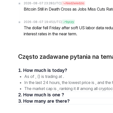
2026-08-07 23:28
(UTC)
Niedźwiedzio
Bitcoin Still in Death Cross as Jobs Miss Cuts R
2026-08-07 19:45
(UTC)
byczy
The dollar fell Friday after soft US labor data re
interest rates in the near term.
Często zadawane pytania na tem
1. How much is today?
As of , () is trading at .
In the last 24 hours, the lowest price is , and the 
The market cap is , ranking it # among all cryptoc
2. How much is one ?
3. How many are there?