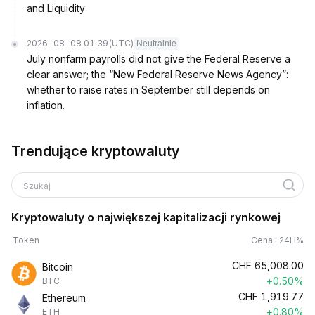
and Liquidity
2026-08-08 01:39
(UTC)
Neutralnie
July nonfarm payrolls did not give the Federal Reserve a
clear answer; the “New Federal Reserve News Agency”:
whether to raise rates in September still depends on
inflation.
Trendujące kryptowaluty
Szukaj
Kryptowaluty o największej kapitalizacji rynkowej
Token
Cena i 24H%
CHF
65,008.00
Bitcoin
+0.50%
BTC
CHF
1,919.77
Ethereum
+0.80%
ETH