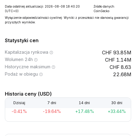
Data ostatniej aktualizacji: 2026-08-08 18:40:20
Źródło danych:
(UTC+0)
CoinGecko
Wyłączenie odpowiedzialności cywilnej: Wyniki z przeszłości nie stanowią gwarancji
przyszłych wyników.
Statystyki cen
Kapitalizacja rynkowa
93.85M
Wolumen 24h
1.14M
Historyczne maksimum
8.63
Podaż w obiegu
22.68M
Historia ceny (USD)
Dzisiaj
7 dni
14 dni
30 dni
-0.41%
-19.64%
+17.48%
+33.44%