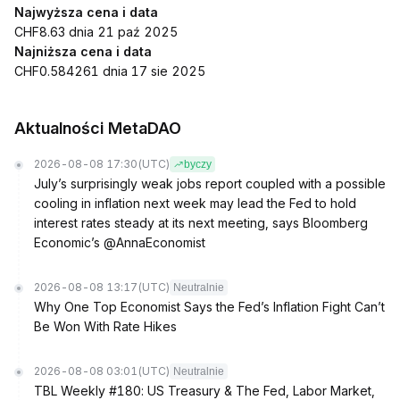
Najwyższa cena i data
CHF8.63 dnia 21 paź 2025
Najniższa cena i data
CHF0.584261 dnia 17 sie 2025
Aktualności MetaDAO
2026-08-08 17:30
(UTC)
byczy
July’s surprisingly weak jobs report coupled with a possible
cooling in inflation next week may lead the Fed to hold
interest rates steady at its next meeting, says Bloomberg
Economic’s @AnnaEconomist
2026-08-08 13:17
(UTC)
Neutralnie
Why One Top Economist Says the Fed’s Inflation Fight Can’t
Be Won With Rate Hikes
2026-08-08 03:01
(UTC)
Neutralnie
TBL Weekly #180: US Treasury & The Fed, Labor Market,