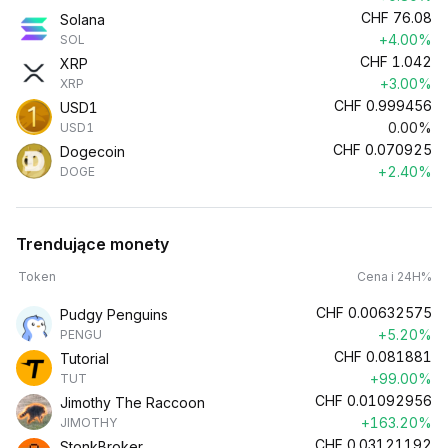
CHF
76.08
Solana
+4.00%
SOL
CHF
1.042
XRP
+3.00%
XRP
CHF
0.999456
USD1
0.00%
USD1
CHF
0.070925
Dogecoin
+2.40%
DOGE
Trendujące monety
Token
Cena i 24H%
CHF
0.00632575
Pudgy Penguins
+5.20%
PENGU
CHF
0.081881
Tutorial
+99.00%
TUT
CHF
0.01092956
Jimothy The Raccoon
+163.20%
JIMOTHY
CHF
0.03121192
StonkBroker