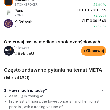
+49.50%
STONKBROKER
CHF
0.02916545
Pons
+3.50%
PONS
CHF
0.091649
Pi Network
+3.50%
PI
Obserwuj nas w mediach społecznościowych
Followers
+
Obserwuj
@Bybit EU
Często zadawane pytania na temat META
(MetaDAO)
1. How much is today?
As of , () is trading at .
In the last 24 hours, the lowest price is , and the highest
price is , with a trading volume of .