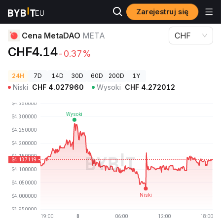
Zarejestruj się
Ceny kryptowalut
Cena MetaDAO META
Cena MetaDAO
META
CHF
CHF4.14
-0.37%
24H
7D
14D
30D
60D
200D
1Y
Niski
CHF
4.027960
Wysoki
CHF
4.272012