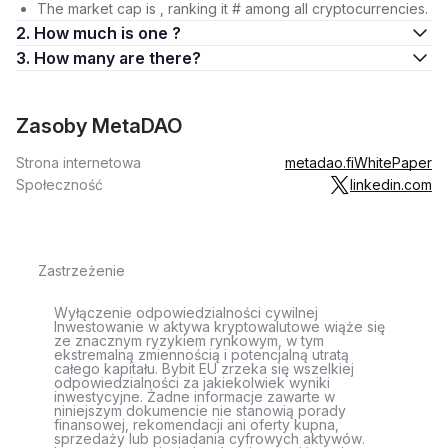
The market cap is , ranking it # among all cryptocurrencies.
2. How much is one ?
3. How many are there?
Zasoby MetaDAO
Strona internetowa
metadao.fi
WhitePaper
Społeczność
linkedin.com
Zastrzeżenie
Wyłączenie odpowiedzialności cywilnej
Inwestowanie w aktywa kryptowalutowe wiąże się
ze znacznym ryzykiem rynkowym, w tym
ekstremalną zmiennością i potencjalną utratą
całego kapitału. Bybit EU zrzeka się wszelkiej
odpowiedzialności za jakiekolwiek wyniki
inwestycyjne. Żadne informacje zawarte w
niniejszym dokumencie nie stanowią porady
finansowej, rekomendacji ani oferty kupna,
sprzedaży lub posiadania cyfrowych aktywów.