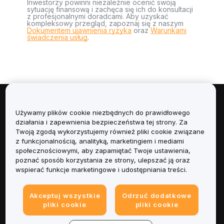
Inwestorzy powinni niezależnie ocenić swoją
sytuację finansową i zachęca się ich do konsultacji
z profesjonalnymi doradcami. Aby uzyskać
kompleksowy przegląd, zapoznaj się z naszym
Dokumentem ujawnienia ryzyka
oraz
Warunkami
świadczenia usług
.
Informacje
Używamy plików cookie niezbędnych do prawidłowego
działania i zapewnienia bezpieczeństwa tej strony. Za
Usługi
Twoją zgodą wykorzystujemy również pliki cookie związane
z funkcjonalnością, analityką, marketingiem i mediami
społecznościowymi, aby zapamiętać Twoje ustawienia,
Obsługa Klienta
poznać sposób korzystania ze strony, ulepszać ją oraz
wspierać funkcje marketingowe i udostępniania treści.
Produkty
Akceptuj wszystkie
Odrzuć dodatkowe
Informacje prawne
pliki cookie
pliki cookie