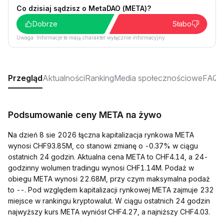
Co dzisiaj sądzisz o MetaDAO (META)?
Dobrze
Słabo
Uwaga: Informacje te mają charakter wyłącznie informacyjny.
Przegląd
Aktualności
Ranking
Media społecznościowe
FAQ
Podsumowanie ceny META na żywo
Na dzień 8 sie 2026 łączna kapitalizacja rynkowa META
wynosi CHF93.85M, co stanowi zmianę o -0.37% w ciągu
ostatnich 24 godzin. Aktualna cena META to CHF4.14, a 24-
godzinny wolumen tradingu wynosi CHF1.14M. Podaż w
obiegu META wynosi 22.68M, przy czym maksymalna podaż
to --. Pod względem kapitalizacji rynkowej META zajmuje 232
miejsce w rankingu kryptowalut. W ciągu ostatnich 24 godzin
najwyższy kurs META wyniósł CHF4.27, a najniższy CHF4.03.