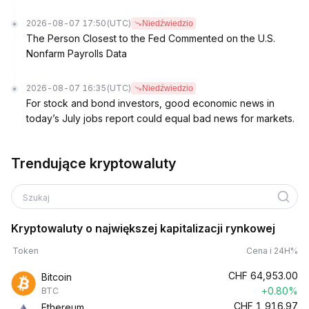
2026-08-07 17:50
(UTC)
Niedźwiedzio
The Person Closest to the Fed Commented on the U.S.
Nonfarm Payrolls Data
2026-08-07 16:35
(UTC)
Niedźwiedzio
For stock and bond investors, good economic news in
today’s July jobs report could equal bad news for markets.
Trendujące kryptowaluty
Szukaj
Kryptowaluty o największej kapitalizacji rynkowej
Token
Cena i 24H%
CHF
64,953.00
Bitcoin
+0.80%
BTC
CHF
1,916.97
Ethereum