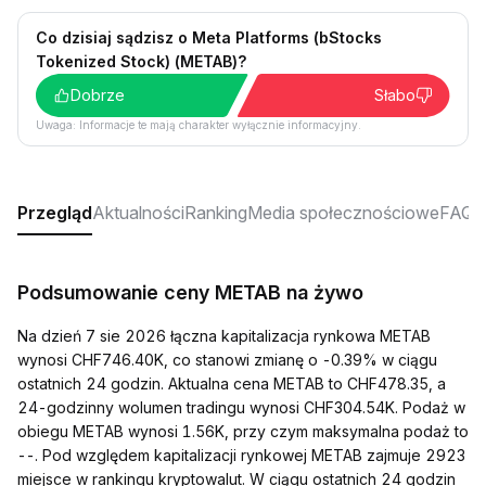
Co dzisiaj sądzisz o Meta Platforms (bStocks
Tokenized Stock) (METAB)?
Dobrze
Słabo
Uwaga: Informacje te mają charakter wyłącznie informacyjny.
Przegląd
Aktualności
Ranking
Media społecznościowe
FAQ
Podsumowanie ceny METAB na żywo
Na dzień 7 sie 2026 łączna kapitalizacja rynkowa METAB
wynosi CHF746.40K, co stanowi zmianę o -0.39% w ciągu
ostatnich 24 godzin. Aktualna cena METAB to CHF478.35, a
24-godzinny wolumen tradingu wynosi CHF304.54K. Podaż w
obiegu METAB wynosi 1.56K, przy czym maksymalna podaż to
--. Pod względem kapitalizacji rynkowej METAB zajmuje 2923
miejsce w rankingu kryptowalut. W ciągu ostatnich 24 godzin