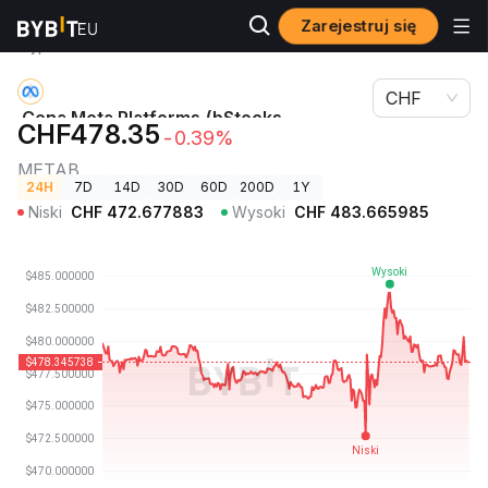
Zarejestruj się
Ceny
Cena Meta Platforms (bStocks Tokenized Stock)
kryptowalut
METAB
CHF
Cena Meta Platforms (bStocks
CHF478.35
-0.39%
Tokenized Stock)
METAB
24H
7D
14D
30D
60D
200D
1Y
Niski
CHF
472.677883
Wysoki
CHF
483.665985