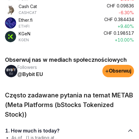
CHF
0.09836
Cash Cat
-6.30%
CASHCAT
CHF
0.384434
Ether.fi
+9.40%
ETHFI
CHF
0.198517
KGeN
+10.00%
KGEN
Obserwuj nas w mediach społecznościowych
Followers
+
Obserwuj
@Bybit EU
Często zadawane pytania na temat METAB
(Meta Platforms (bStocks Tokenized
Stock))
1. How much is today?
As of , () is trading at .