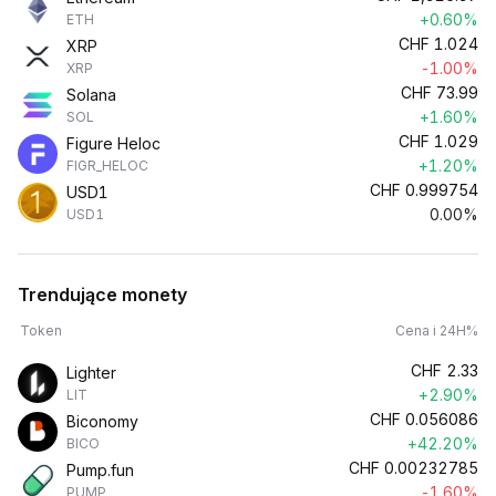
+0.60%
ETH
CHF
1.024
XRP
-1.00%
XRP
CHF
73.99
Solana
+1.60%
SOL
CHF
1.029
Figure Heloc
+1.20%
FIGR_HELOC
CHF
0.999754
USD1
0.00%
USD1
Trendujące monety
Token
Cena i 24H%
CHF
2.33
Lighter
+2.90%
LIT
CHF
0.056086
Biconomy
+42.20%
BICO
CHF
0.00232785
Pump.fun
-1.60%
PUMP