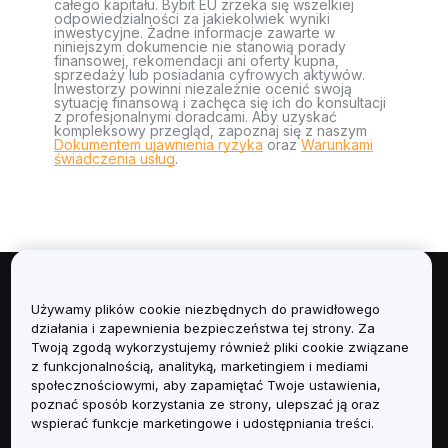
całego kapitału. Bybit EU zrzeka się wszelkiej
odpowiedzialności za jakiekolwiek wyniki
inwestycyjne. Żadne informacje zawarte w
niniejszym dokumencie nie stanowią porady
finansowej, rekomendacji ani oferty kupna,
sprzedaży lub posiadania cyfrowych aktywów.
Inwestorzy powinni niezależnie ocenić swoją
sytuację finansową i zachęca się ich do konsultacji
z profesjonalnymi doradcami. Aby uzyskać
kompleksowy przegląd, zapoznaj się z naszym
Dokumentem ujawnienia ryzyka
oraz
Warunkami
świadczenia usług
.
Informacje
Używamy plików cookie niezbędnych do prawidłowego
działania i zapewnienia bezpieczeństwa tej strony. Za
Usługi
Twoją zgodą wykorzystujemy również pliki cookie związane
z funkcjonalnością, analityką, marketingiem i mediami
społecznościowymi, aby zapamiętać Twoje ustawienia,
Obsługa Klienta
poznać sposób korzystania ze strony, ulepszać ją oraz
wspierać funkcje marketingowe i udostępniania treści.
Produkty