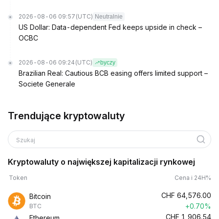
2026-08-06 09:57
(UTC)
Neutralnie
US Dollar: Data-dependent Fed keeps upside in check –
OCBC
2026-08-06 09:24
(UTC)
byczy
Brazilian Real: Cautious BCB easing offers limited support –
Societe Generale
Trendujące kryptowaluty
Szukaj
Kryptowaluty o największej kapitalizacji rynkowej
Token
Cena i 24H%
CHF
64,576.00
Bitcoin
+0.70%
BTC
CHF
1,906.54
Ethereum