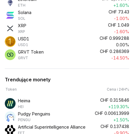
+1.60%
ETH
CHF
73.43
Solana
-1.00%
SOL
CHF
1.049
XRP
-1.60%
XRP
CHF
0.999288
USD1
0.00%
USD1
CHF
0.286369
GRVT Token
-14.50%
GRVT
Trendujące monety
Token
Cena i 24H%
CHF
0.315846
Heima
+119.30%
HEI
CHF
0.00613999
Pudgy Penguins
+1.50%
PENGU
CHF
0.137438
Artificial Superintelligence Alliance
-9.90%
FET