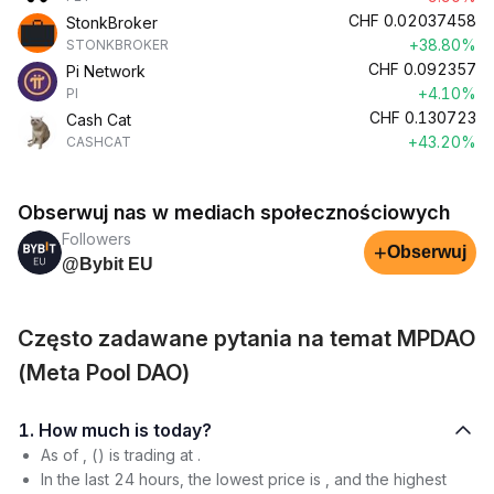
CHF
0.02037458
StonkBroker
+38.80%
STONKBROKER
CHF
0.092357
Pi Network
+4.10%
PI
CHF
0.130723
Cash Cat
+43.20%
CASHCAT
Obserwuj nas w mediach społecznościowych
Followers
+
Obserwuj
@Bybit EU
Często zadawane pytania na temat MPDAO
(Meta Pool DAO)
1. How much is today?
As of , () is trading at .
In the last 24 hours, the lowest price is , and the highest