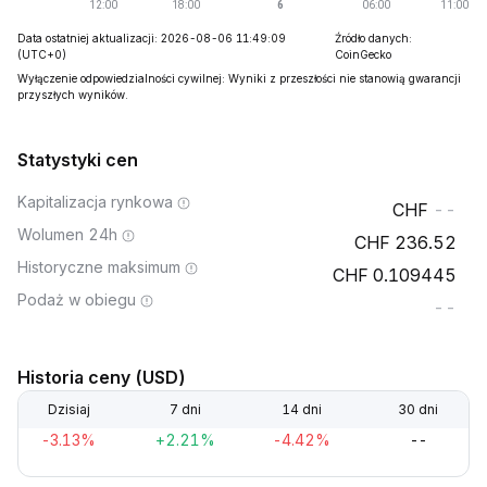
Data ostatniej aktualizacji: 2026-08-06 11:49:09
Źródło danych:
(UTC+0)
CoinGecko
Wyłączenie odpowiedzialności cywilnej: Wyniki z przeszłości nie stanowią gwarancji
przyszłych wyników.
Statystyki cen
Kapitalizacja rynkowa
--
Wolumen 24h
236.52
Historyczne maksimum
0.109445
Podaż w obiegu
--
Historia ceny (USD)
Dzisiaj
7 dni
14 dni
30 dni
-3.13%
+2.21%
-4.42%
--