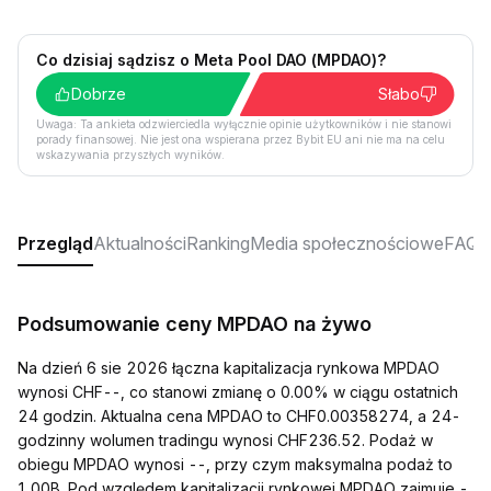
Co dzisiaj sądzisz o Meta Pool DAO (MPDAO)?
Dobrze
Słabo
Uwaga: Ta ankieta odzwierciedla wyłącznie opinie użytkowników i nie stanowi
porady finansowej. Nie jest ona wspierana przez Bybit EU ani nie ma na celu
wskazywania przyszłych wyników.
Przegląd
Aktualności
Ranking
Media społecznościowe
FAQ
Podsumowanie ceny MPDAO na żywo
Na dzień 6 sie 2026 łączna kapitalizacja rynkowa MPDAO
wynosi CHF--, co stanowi zmianę o 0.00% w ciągu ostatnich
24 godzin. Aktualna cena MPDAO to CHF0.00358274, a 24-
godzinny wolumen tradingu wynosi CHF236.52. Podaż w
obiegu MPDAO wynosi --, przy czym maksymalna podaż to
1.00B. Pod względem kapitalizacji rynkowej MPDAO zajmuje -