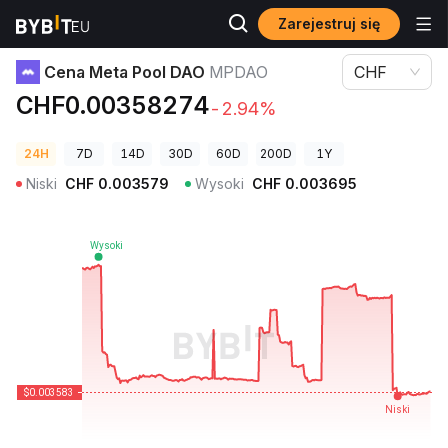
Zarejestruj się
Ceny kryptowalut
Cena Meta Pool DAO MPDAO
Cena Meta Pool DAO
MPDAO
CHF
CHF0.00358274
-2.94%
24H
7D
14D
30D
60D
200D
1Y
Niski
CHF
0.003579
Wysoki
CHF
0.003695