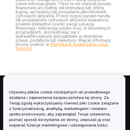
celom informacyjnym. Treść ta nie stanowi porady
finansowej ani żadnej rekomendacji lub oferty
kupna, sprzedaży lub posiadania jakichkolwiek
cyfrowych aktywów. Przed rozpoczęciem handlu
lub posiadaniem cyfrowych aktywów inwestorzy
powinni dokładnie ocenić swoją sytuację
finansową i tolerancję ryzyka oraz, w stosownych
przypadkach, skonsultować się z
wykwalifikowanymi specjalistami w dziedzinie
prawa, podatków lub inwestycji. Więcej informacji
można znaleźć w
Warunkach świadczenia usług
Bybit EU
.
Informacje
Używamy plików cookie niezbędnych do prawidłowego
działania i zapewnienia bezpieczeństwa tej strony. Za
Usługi
Twoją zgodą wykorzystujemy również pliki cookie związane
z funkcjonalnością, analityką, marketingiem i mediami
społecznościowymi, aby zapamiętać Twoje ustawienia,
Obsługa Klienta
poznać sposób korzystania ze strony, ulepszać ją oraz
wspierać funkcje marketingowe i udostępniania treści.