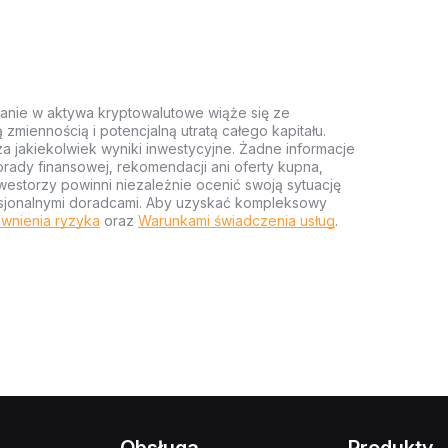
anie w aktywa kryptowalutowe wiąże się ze
miennością i potencjalną utratą całego kapitału.
za jakiekolwiek wyniki inwestycyjne. Żadne informacje
rady finansowej, rekomendacji ani oferty kupna,
estorzy powinni niezależnie ocenić swoją sytuację
ofesjonalnymi doradcami. Aby uzyskać kompleksowy
wnienia ryzyka
oraz
Warunkami świadczenia usług
.