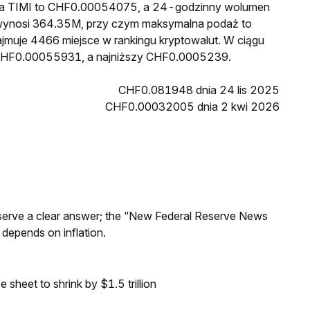
ena TIMI to CHF0.00054075, a 24-godzinny wolumen
wynosi 364.35M, przy czym maksymalna podaż to
ajmuje 4466 miejsce w rankingu kryptowalut. W ciągu
ł CHF0.00055931, a najniższy CHF0.0005239.
CHF0.081948 dnia 24 lis 2025
CHF0.00032005 dnia 2 kwi 2026
Reserve a clear answer; the “New Federal Reserve News
 depends on inflation.
sheet to shrink by $1.5 trillion