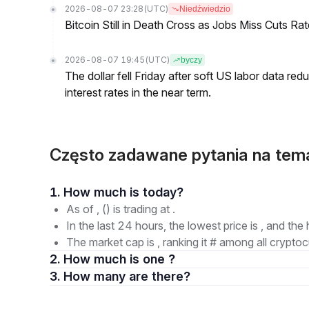
2026-08-07 23:28
(UTC)
Niedźwiedzio
Bitcoin Still in Death Cross as Jobs Miss Cuts R
2026-08-07 19:45
(UTC)
byczy
The dollar fell Friday after soft US labor data re
interest rates in the near term.
Często zadawane pytania na tem
1. How much is today?
As of , () is trading at .
In the last 24 hours, the lowest price is , and the 
The market cap is , ranking it # among all cryptoc
2. How much is one ?
3. How many are there?