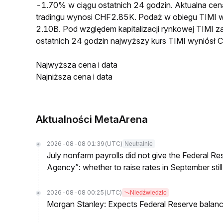
-1.70% w ciągu ostatnich 24 godzin. Aktualna c
tradingu wynosi CHF2.85K. Podaż w obiegu TIMI 
2.10B. Pod względem kapitalizacji rynkowej TIMI z
ostatnich 24 godzin najwyższy kurs TIMI wyniós
Najwyższa cena i data
Najniższa cena i data
Aktualności MetaArena
2026-08-08 01:39
(UTC)
Neutralnie
July nonfarm payrolls did not give the Federal 
Agency”: whether to raise rates in September still
2026-08-08 00:25
(UTC)
Niedźwiedzio
Morgan Stanley: Expects Federal Reserve balance 