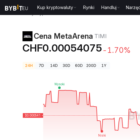
Kup kryptowaluty
Rynki
Handluj
Narzęd
Ceny kryptowalut
Cena MetaArena TIMI
Cena MetaArena
TIMI
CHF0.00054075
-1.70%
24H
7D
14D
30D
60D
200D
1Y