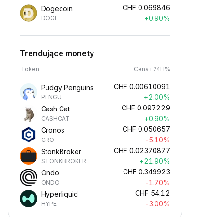
CHF
0.069846
Dogecoin
+0.90%
DOGE
Trendujące monety
Token
Cena i 24H%
CHF
0.00610091
Pudgy Penguins
+2.00%
PENGU
CHF
0.097229
Cash Cat
+0.90%
CASHCAT
CHF
0.050657
Cronos
-5.10%
CRO
CHF
0.02370877
StonkBroker
+21.90%
STONKBROKER
CHF
0.349923
Ondo
-1.70%
ONDO
CHF
54.12
Hyperliquid
-3.00%
HYPE