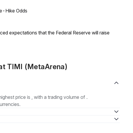
ate-Hike Odds
duced expectations that the Federal Reserve will raise
at TIMI (MetaArena)
highest price is , with a trading volume of .
urrencies.