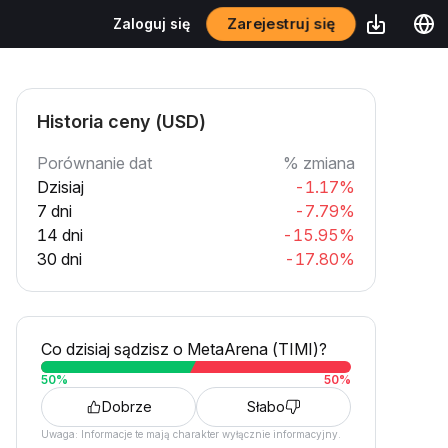
Zarejestruj się
Zaloguj się
Historia ceny (USD)
Porównanie dat
% zmiana
Dzisiaj
-1.17%
7 dni
-7.79%
14 dni
-15.95%
30 dni
-17.80%
Co dzisiaj sądzisz o MetaArena (TIMI)?
50
%
50
%
Dobrze
Słabo
Uwaga: Informacje te mają charakter wyłącznie informacyjny.