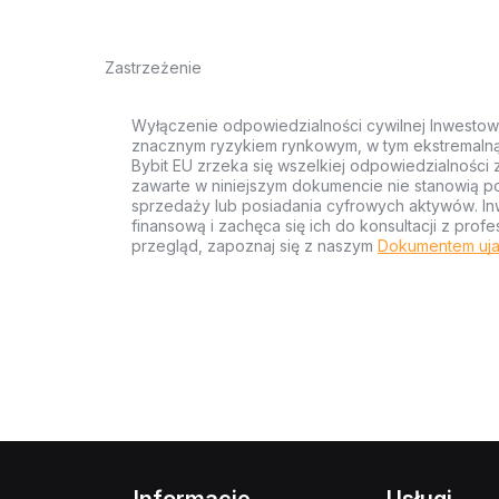
Zastrzeżenie
Wyłączenie odpowiedzialności cywilnej Inwestow
znacznym ryzykiem rynkowym, w tym ekstremalną z
Bybit EU zrzeka się wszelkiej odpowiedzialności 
zawarte w niniejszym dokumencie nie stanowią po
sprzedaży lub posiadania cyfrowych aktywów. Inw
finansową i zachęca się ich do konsultacji z pr
przegląd, zapoznaj się z naszym
Dokumentem uja