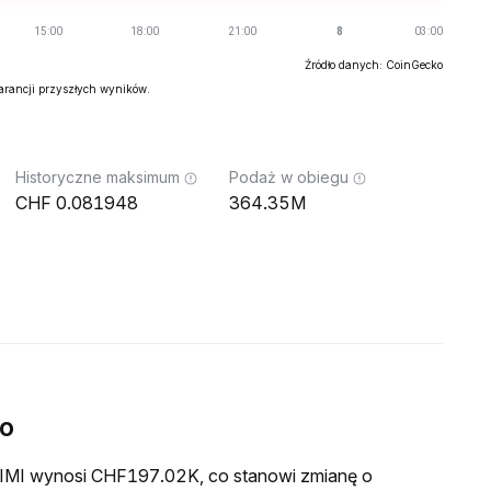
Źródło danych: CoinGecko
warancji przyszłych wyników.
Historyczne maksimum
Podaż w obiegu
0.081948
364.35M
wo
 TIMI wynosi CHF197.02K, co stanowi zmianę o