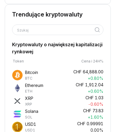
Trendujące kryptowaluty
Szukaj
Kryptowaluty o największej kapitalizacji
rynkowej
Token
Cena i 24H%
CHF
64,888.00
Bitcoin
+0.80%
BTC
CHF
1,912.04
Ethereum
+0.60%
ETH
CHF
1.03
XRP
-0.60%
XRP
CHF
73.83
Solana
+1.60%
SOL
CHF
0.99991
USD1
0.00%
USD1