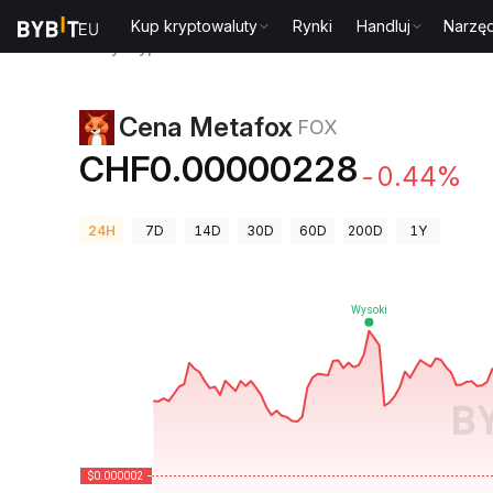
Kup kryptowaluty
Rynki
Handluj
Narzęd
Ceny kryptowalut
Cena Metafox FOX
Cena Metafox
FOX
CHF0.00000228
-0.44%
24H
7D
14D
30D
60D
200D
1Y