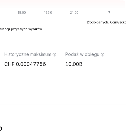
Źródło danych: CoinGecko
warancji przyszłych wyników.
Historyczne maksimum
Podaż w obiegu
0.00047756
10.00B
o