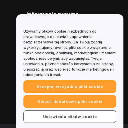
Informacje prawne
Polityka dotycząca konfliktu
interesów
Używamy plików cookie niezbędnych do
prawidłowego działania i zapewnienia
Podsumowanie polityki
bezpieczeństwa tej strony. Za Twoją zgodą
powiernictwa i zarządzania
wykorzystujemy również pliki cookie związane z
funkcjonalnością, analityką, marketingiem i mediami
Informacje ESG
społecznościowymi, aby zapamiętać Twoje
ustawienia, poznać sposób korzystania ze strony,
Biuletyny informacyjne
ulepszać ją oraz wspierać funkcje marketingowe i
kryptoaktywów
udostępniania treści.
Akceptuj wszystkie pliki cookie
Odrzuć dodatkowe pliki cookie
Ustawienia plików cookie