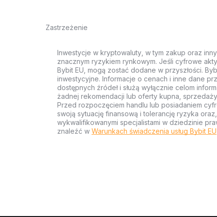
Zastrzeżenie
Inwestycje w kryptowaluty, w tym zakup oraz inn
znacznym ryzykiem rynkowym. Jeśli cyfrowe akty
Bybit EU, mogą zostać dodane w przyszłości. Byb
inwestycyjne. Informacje o cenach i inne dane p
dostępnych źródeł i służą wyłącznie celom inform
żadnej rekomendacji lub oferty kupna, sprzedaży
Przed rozpoczęciem handlu lub posiadaniem cyf
swoją sytuację finansową i tolerancję ryzyka ora
wykwalifikowanymi specjalistami w dziedzinie pra
znaleźć w
Warunkach świadczenia usług Bybit EU