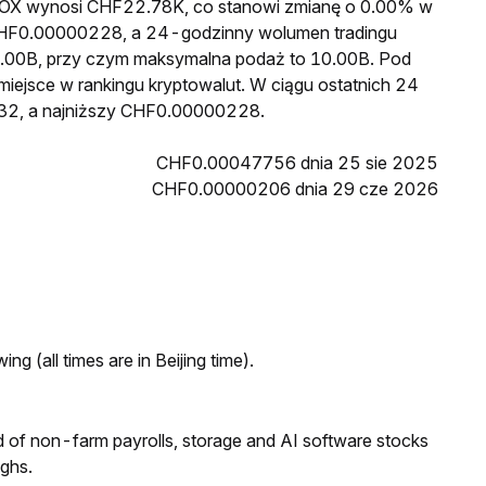
a FOX wynosi CHF22.78K, co stanowi zmianę o 0.00% w
 CHF0.00000228, a 24-godzinny wolumen tradingu
.00B, przy czym maksymalna podaż to 10.00B. Pod
miejsce w rankingu kryptowalut. W ciągu ostatnich 24
32, a najniższy CHF0.00000228.
CHF0.00047756 dnia 25 sie 2025
CHF0.00000206 dnia 29 cze 2026
ng (all times are in Beijing time).
 of non-farm payrolls, storage and AI software stocks
ighs.