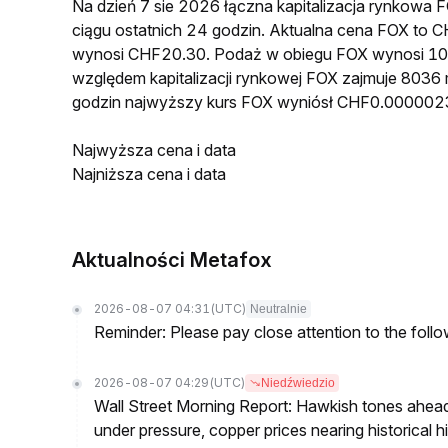
Na dzień 7 sie 2026 łączna kapitalizacja rynkow
ciągu ostatnich 24 godzin. Aktualna cena FOX to
wynosi CHF20.30. Podaż w obiegu FOX wynosi 10
względem kapitalizacji rynkowej FOX zajmuje 8036 
godzin najwyższy kurs FOX wyniósł CHF0.000002
Najwyższa cena i data
Najniższa cena i data
Aktualności Metafox
2026-08-07 04:31
(UTC)
Neutralnie
Reminder: Please pay close attention to the followi
2026-08-07 04:29
(UTC)
Niedźwiedzio
Wall Street Morning Report: Hawkish tones ahead
under pressure, copper prices nearing historical h