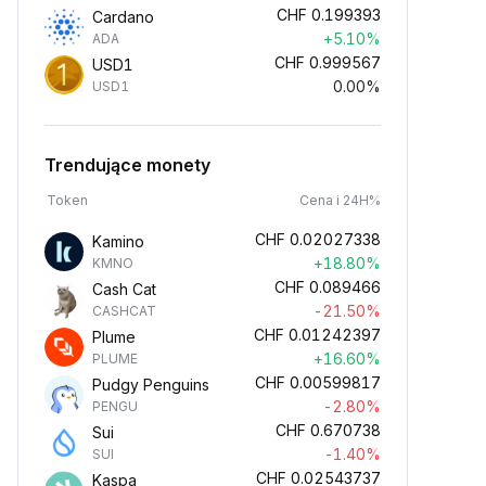
CHF
0.199393
Cardano
+5.10%
ADA
CHF
0.999567
USD1
0.00%
USD1
Trendujące monety
Token
Cena i 24H%
CHF
0.02027338
Kamino
+18.80%
KMNO
CHF
0.089466
Cash Cat
-21.50%
CASHCAT
CHF
0.01242397
Plume
+16.60%
PLUME
CHF
0.00599817
Pudgy Penguins
-2.80%
PENGU
CHF
0.670738
Sui
-1.40%
SUI
CHF
0.02543737
Kaspa