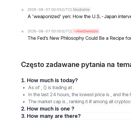
2026-08-07 00:05
(UTC)
Neutralnie
A 'weaponized' yen: How the U.S.-Japan interve
2026-08-07 00:00
(UTC)
Niedźwiedzio
The Fed’s New Philosophy Could Be a Recipe for I
Często zadawane pytania na tem
1. How much is today?
As of , () is trading at .
In the last 24 hours, the lowest price is , and the 
The market cap is , ranking it # among all cryptoc
2. How much is one ?
3. How many are there?