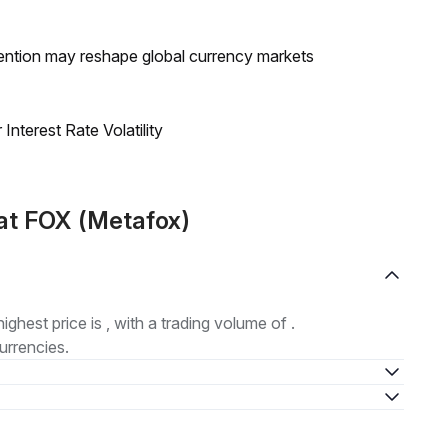
ntion may reshape global currency markets
nterest Rate Volatility
at FOX (Metafox)
highest price is , with a trading volume of .
urrencies.