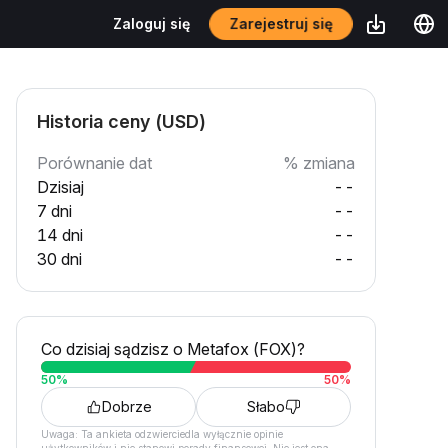
Zarejestruj się
Zaloguj się
Historia ceny (USD)
Porównanie dat
% zmiana
Dzisiaj
--
7 dni
--
14 dni
--
30 dni
--
Co dzisiaj sądzisz o Metafox (FOX)?
50
%
50
%
Dobrze
Słabo
Uwaga: Ta ankieta odzwierciedla wyłącznie opinie