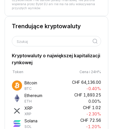
użytkowników i nie stanowi porady finansowej. Nie jest ona
wspierana przez Bybit EU ani nie ma na celu wskazywania
przyszłych wyników.
Trendujące kryptowaluty
Szukaj
Kryptowaluty o największej kapitalizacji
rynkowej
Token
Cena i 24H%
CHF
64,136.00
Bitcoin
-0.40%
BTC
CHF
1,893.25
Ethereum
0.00%
ETH
CHF
1.02
XRP
-2.30%
XRP
CHF
72.56
Solana
-1.20%
SOL