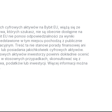
ych cyfrowych aktywów na Bybit EU, wiążą się ze
wa, których szukasz, nie są obecnie dostępne na
it EU nie ponosi odpowiedzialności za wyniki
rzedstawione w tym miejscu pochodzą z publicznie
acyjnym. Treść ta nie stanowi porady finansowej ani
 lub posiadania jakichkolwiek cyfrowych aktywów.
rowych aktywów inwestorzy powinni dokładnie ocenić
z, w stosownych przypadkach, skonsultować się z
wa, podatków lub inwestycji. Więcej informacji można
.