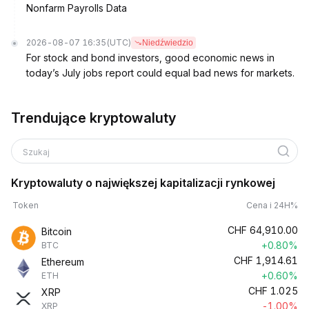
Nonfarm Payrolls Data
2026-08-07 16:35
(UTC)
Niedźwiedzio
For stock and bond investors, good economic news in
today’s July jobs report could equal bad news for markets.
Trendujące kryptowaluty
Szukaj
Kryptowaluty o największej kapitalizacji rynkowej
Token
Cena i 24H%
CHF
64,910.00
Bitcoin
+0.80%
BTC
CHF
1,914.61
Ethereum
+0.60%
ETH
CHF
1.025
XRP
-1.00%
XRP