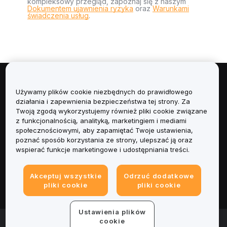
kompleksowy przegląd, zapoznaj się z naszym
Dokumentem ujawnienia ryzyka
oraz
Warunkami
świadczenia usług
.
Informacje
Używamy plików cookie niezbędnych do prawidłowego
działania i zapewnienia bezpieczeństwa tej strony. Za
Usługi
Twoją zgodą wykorzystujemy również pliki cookie związane
z funkcjonalnością, analityką, marketingiem i mediami
społecznościowymi, aby zapamiętać Twoje ustawienia,
Obsługa Klienta
poznać sposób korzystania ze strony, ulepszać ją oraz
wspierać funkcje marketingowe i udostępniania treści.
Produkty
Akceptuj wszystkie
Odrzuć dodatkowe
Informacje prawne
pliki cookie
pliki cookie
Ustawienia plików
© 2025-2026 Bybit.eu. All rights reserved.
cookie