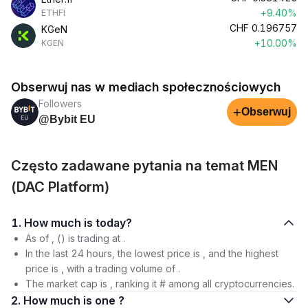
+9.40%
ETHFI
CHF
0.196757
KGeN
+10.00%
KGEN
Obserwuj nas w mediach społecznościowych
Followers
+
Obserwuj
@Bybit EU
Często zadawane pytania na temat MEN
(DAC Platform)
1. How much is today?
As of , () is trading at .
In the last 24 hours, the lowest price is , and the highest
price is , with a trading volume of .
The market cap is , ranking it # among all cryptocurrencies.
2. How much is one ?