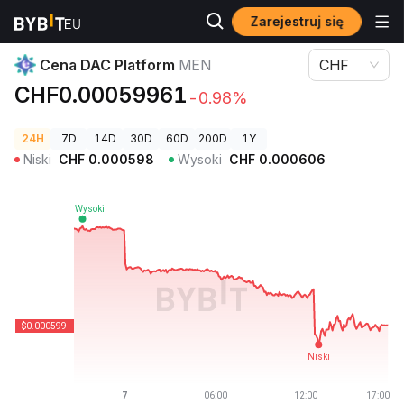
Zarejestruj się
Ceny kryptowalut
Cena DAC Platform MEN
Cena DAC Platform
MEN
CHF
CHF0.00059961
-0.98%
24H
7D
14D
30D
60D
200D
1Y
Niski
CHF
0.000598
Wysoki
CHF
0.000606