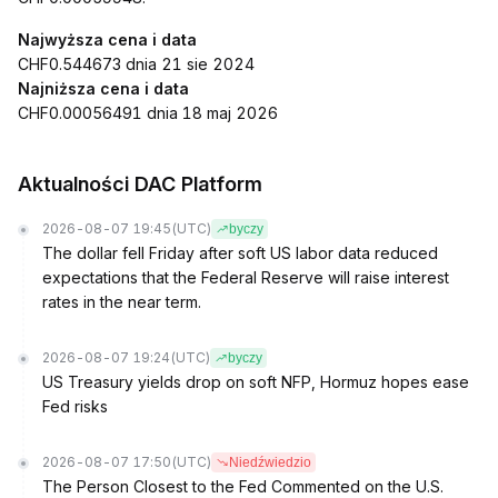
Najwyższa cena i data
CHF0.544673 dnia 21 sie 2024
Najniższa cena i data
CHF0.00056491 dnia 18 maj 2026
Aktualności DAC Platform
2026-08-07 19:45
(UTC)
byczy
The dollar fell Friday after soft US labor data reduced
expectations that the Federal Reserve will raise interest
rates in the near term.
2026-08-07 19:24
(UTC)
byczy
US Treasury yields drop on soft NFP, Hormuz hopes ease
Fed risks
2026-08-07 17:50
(UTC)
Niedźwiedzio
The Person Closest to the Fed Commented on the U.S.