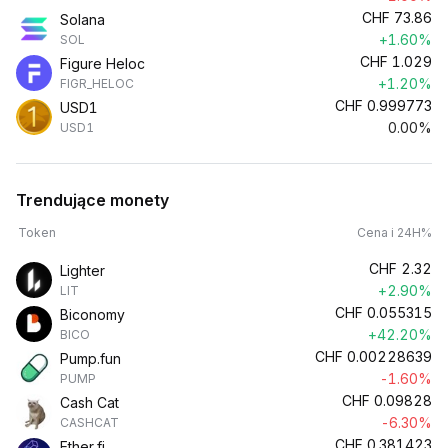
CHF
73.86
Solana
+1.60%
SOL
CHF
1.029
Figure Heloc
+1.20%
FIGR_HELOC
CHF
0.999773
USD1
0.00%
USD1
Trendujące monety
Token
Cena i 24H%
CHF
2.32
Lighter
+2.90%
LIT
CHF
0.055315
Biconomy
+42.20%
BICO
CHF
0.00228639
Pump.fun
-1.60%
PUMP
CHF
0.09828
Cash Cat
-6.30%
CASHCAT
CHF
0.381423
Ether.fi