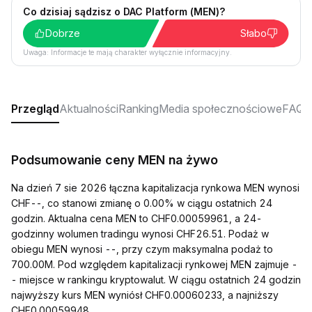
Co dzisiaj sądzisz o DAC Platform (MEN)?
Dobrze
Słabo
Uwaga: Informacje te mają charakter wyłącznie informacyjny.
Przegląd
Aktualności
Ranking
Media społecznościowe
FAQ
Podsumowanie ceny MEN na żywo
Na dzień 7 sie 2026 łączna kapitalizacja rynkowa MEN wynosi
CHF--, co stanowi zmianę o 0.00% w ciągu ostatnich 24
godzin. Aktualna cena MEN to CHF0.00059961, a 24-
godzinny wolumen tradingu wynosi CHF26.51. Podaż w
obiegu MEN wynosi --, przy czym maksymalna podaż to
700.00M. Pod względem kapitalizacji rynkowej MEN zajmuje -
- miejsce w rankingu kryptowalut. W ciągu ostatnich 24 godzin
najwyższy kurs MEN wyniósł CHF0.00060233, a najniższy
CHF0.00059948.