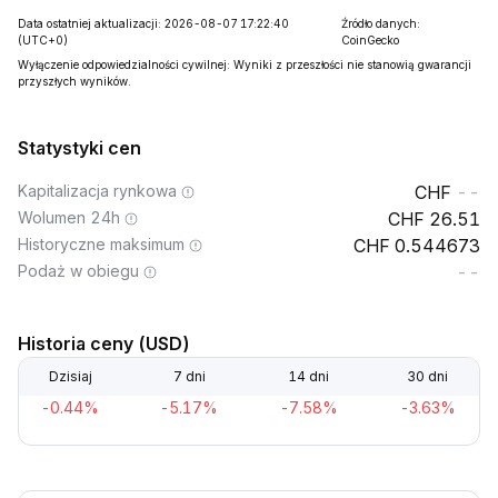
Data ostatniej aktualizacji: 2026-08-07 17:22:40
Źródło danych:
(UTC+0)
CoinGecko
Wyłączenie odpowiedzialności cywilnej: Wyniki z przeszłości nie stanowią gwarancji
przyszłych wyników.
Statystyki cen
Kapitalizacja rynkowa
--
Wolumen 24h
26.51
Historyczne maksimum
0.544673
Podaż w obiegu
--
Historia ceny (USD)
Dzisiaj
7 dni
14 dni
30 dni
-0.44%
-5.17%
-7.58%
-3.63%