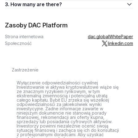
3. How many are there?
Zasoby DAC Platform
Strona internetowa
dac.global
WhitePaper
Społeczność
linkedin.com
Zastrzeżenie
Wyłączenie odpowiedzialności cywilnej
Inwestowanie w aktywa kryptowalutowe wiąże się
ze znacznym ryzykiem rynkowym, w tym
ekstremalną zmiennością i potencjalną utratą
całego kapitału. Bybit EU zrzeka się wszelkiej
odpowiedzialności za jakiekolwiek wyniki
inwestycyjne. Żadne informacje zawarte w
niniejszym dokumencie nie stanowią porady
finansowej, rekomendacji ani oferty kupna,
sprzedaży lub posiadania cyfrowych aktywów.
Inwestorzy powinni niezależnie ocenić swoją
sytuację finansową i zachęca się ich do konsultacji
z profesjonalnymi doradcami. Aby uzyskać