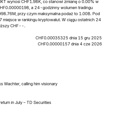
a MKT wynosi CHF1.98K, co stanowi zmianę o 0.00% w
 CHF0.00000198, a 24-godzinny wolumen tradingu
98.76M, przy czym maksymalna podaż to 1.00B. Pod
 miejsce w rankingu kryptowalut. W ciągu ostatnich 24
niższy CHF--.
CHF0.00035325 dnia 15 gru 2025
CHF0.00000157 dnia 4 cze 2026
s Wachter, calling him visionary
turn in July – TD Securities