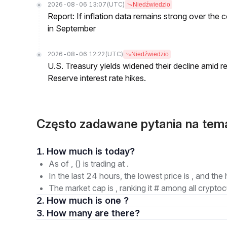
2026-08-06 13:07
(UTC)
Niedźwiedzio
Report: If inflation data remains strong over the 
in September
2026-08-06 12:22
(UTC)
Niedźwiedzio
U.S. Treasury yields widened their decline amid 
Reserve interest rate hikes.
Często zadawane pytania na tem
1. How much is today?
As of , () is trading at .
In the last 24 hours, the lowest price is , and the 
The market cap is , ranking it # among all cryptoc
2. How much is one ?
3. How many are there?