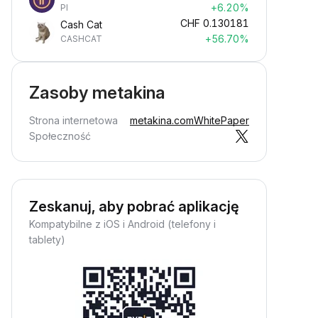
+6.20%
PI
CHF
0.130181
Cash Cat
+56.70%
CASHCAT
Zasoby metakina
Strona internetowa
metakina.com
WhitePaper
Społeczność
Zeskanuj, aby pobrać aplikację
Kompatybilne z iOS i Android (telefony i
tablety)