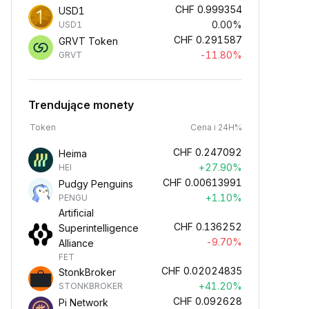
CHF
0.999354
USD1
0.00%
USD1
CHF
0.291587
GRVT Token
-11.80%
GRVT
Trendujące monety
Token
Cena i 24H%
CHF
0.247092
Heima
+27.90%
HEI
CHF
0.00613991
Pudgy Penguins
+1.10%
PENGU
Artificial
CHF
0.136252
Superintelligence
-9.70%
Alliance
FET
CHF
0.02024835
StonkBroker
+41.20%
STONKBROKER
CHF
0.092628
Pi Network