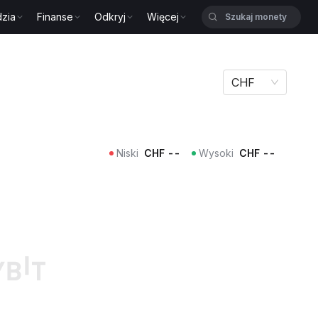
zia
Finanse
Odkryj
Więcej
CHF
Niski
CHF
--
Wysoki
CHF
--