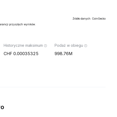
Źródło danych: CoinGecko
warancji przyszłych wyników.
Historyczne maksimum
Podaż w obiegu
0.00035325
998.76M
wo