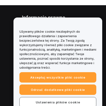
Informacje prawne
Polityka dotycząca konfliktu
interesów
Używamy plików cookie niezbędnych do
prawidłowego działania i zapewnienia
Podsumowanie polityki
bezpieczeństwa tej strony. Za Twoją zgodą
powiernictwa i zarządzania
wykorzystujemy również pliki cookie związane z
funkcjonalnością, analityką, marketingiem i mediami
Informacje ESG
społecznościowymi, aby zapamiętać Twoje
ustawienia, poznać sposób korzystania ze strony,
Biuletyny informacyjne
ulepszać ją oraz wspierać funkcje marketingowe i
kryptoaktywów
udostępniania treści.
Akceptuj wszystkie pliki cookie
Odrzuć dodatkowe pliki cookie
Ustawienia plików cookie