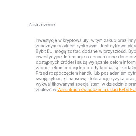
Zastrzeżenie
Inwestycje w kryptowaluty, w tym zakup oraz inn
znacznym ryzykiem rynkowym. Jeśli cyfrowe akty
Bybit EU, mogą zostać dodane w przyszłości. Byb
inwestycyjne. Informacje o cenach i inne dane p
dostępnych źródeł i służą wyłącznie celom inform
żadnej rekomendacji lub oferty kupna, sprzedaży
Przed rozpoczęciem handlu lub posiadaniem cyf
swoją sytuację finansową i tolerancję ryzyka ora
wykwalifikowanymi specjalistami w dziedzinie pra
znaleźć w
Warunkach świadczenia usług Bybit EU