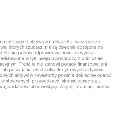
ych cyfrowych aktywów na Bybit EU, wiążą się ze
wa, których szukasz, nie są obecnie dostępne na
it EU nie ponosi odpowiedzialności za wyniki
rzedstawione w tym miejscu pochodzą z publicznie
acyjnym. Treść ta nie stanowi porady finansowej ani
 lub posiadania jakichkolwiek cyfrowych aktywów.
rowych aktywów inwestorzy powinni dokładnie ocenić
z, w stosownych przypadkach, skonsultować się z
wa, podatków lub inwestycji. Więcej informacji można
.