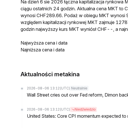
Na dzień 6 sie 2026 łączna kapitalizacja rynkow
ciągu ostatnich 24 godzin. Aktualna cena MKT to
wynosi CHF289.66. Podaż w obiegu MKT wynosi 9
względem kapitalizacji rynkowej MKT zajmuje 12787
godzin najwyższy kurs MKT wyniósł CHF--, a naj
Najwyższa cena i data
Najniższa cena i data
Aktualności metakina
2026-08-06 13:12
(UTC)
Neutralnie
Wall Street cries out over Fed reform, Dimon back
2026-08-06 13:12
(UTC)
Niedźwiedzio
United States: Core CPI momentum expected to re