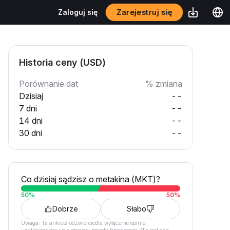
Zarejestruj się
Zaloguj się
Historia ceny (USD)
Porównanie dat
% zmiana
Dzisiaj
--
7 dni
--
14 dni
--
30 dni
--
Co dzisiaj sądzisz o metakina (MKT)?
50
%
50
%
Dobrze
Słabo
Uwaga: Ta ankieta odzwierciedla wyłącznie opinie