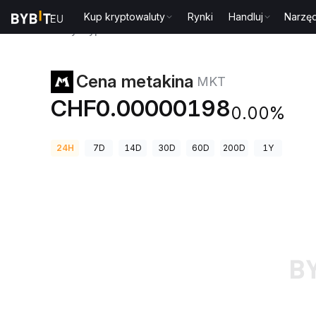
Kup kryptowaluty
Rynki
Handluj
Narzęd
Ceny kryptowalut
Cena metakina MKT
Cena metakina
MKT
CHF0.00000198
0.00%
24H
7D
14D
30D
60D
200D
1Y