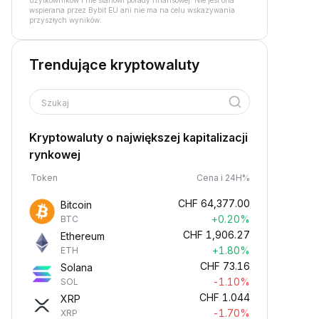
użytkowników i nie stanowi porady finansowej. Nie jest ona
wspierana przez Bybit EU ani nie ma na celu wskazywania
przyszłych wyników.
Trendujące kryptowaluty
Szukaj
Kryptowaluty o największej kapitalizacji
rynkowej
Token
Cena i 24H%
CHF
64,377.00
Bitcoin
+0.20%
BTC
CHF
1,906.27
Ethereum
+1.80%
ETH
CHF
73.16
Solana
-1.10%
SOL
CHF
1.044
XRP
-1.70%
XRP