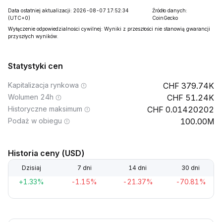
Data ostatniej aktualizacji: 2026-08-07 17:52:34
Źródło danych:
(UTC+0)
CoinGecko
Wyłączenie odpowiedzialności cywilnej: Wyniki z przeszłości nie stanowią gwarancji
przyszłych wyników.
Statystyki cen
Kapitalizacja rynkowa
379.74K
Wolumen 24h
51.24K
Historyczne maksimum
0.01420202
Podaż w obiegu
100.00M
Historia ceny (USD)
Dzisiaj
7 dni
14 dni
30 dni
+1.33%
-1.15%
-21.37%
-70.81%