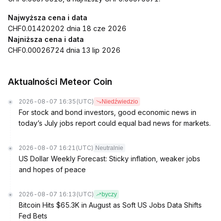
Najwyższa cena i data
CHF0.01420202 dnia 18 cze 2026
Najniższa cena i data
CHF0.00026724 dnia 13 lip 2026
Aktualności Meteor Coin
2026-08-07 16:35
(UTC)
Niedźwiedzio
For stock and bond investors, good economic news in
today’s July jobs report could equal bad news for markets.
2026-08-07 16:21
(UTC)
Neutralnie
US Dollar Weekly Forecast: Sticky inflation, weaker jobs
and hopes of peace
2026-08-07 16:13
(UTC)
byczy
Bitcoin Hits $65.3K in August as Soft US Jobs Data Shifts
Fed Bets