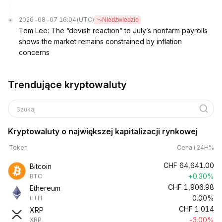
2026-08-07 16:04
(UTC)
Niedźwiedzio
Tom Lee: The “dovish reaction” to July’s nonfarm payrolls
shows the market remains constrained by inflation
concerns
Trendujące kryptowaluty
Szukaj
Kryptowaluty o największej kapitalizacji rynkowej
Token
Cena i 24H%
CHF
64,641.00
Bitcoin
+0.30%
BTC
CHF
1,906.98
Ethereum
0.00%
ETH
CHF
1.014
XRP
-3.00%
XRP