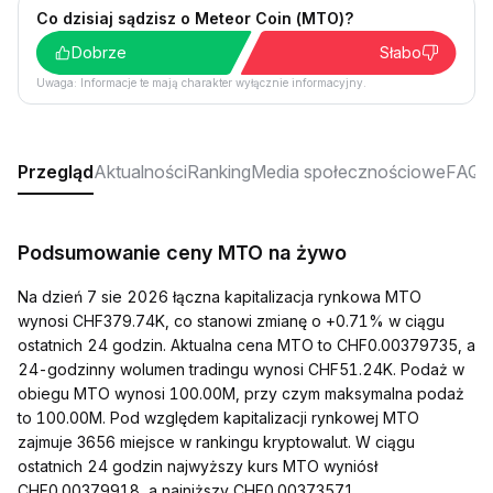
Co dzisiaj sądzisz o Meteor Coin (MTO)?
Dobrze
Słabo
Uwaga: Informacje te mają charakter wyłącznie informacyjny.
Przegląd
Aktualności
Ranking
Media społecznościowe
FAQ
Podsumowanie ceny MTO na żywo
Na dzień 7 sie 2026 łączna kapitalizacja rynkowa MTO
wynosi CHF379.74K, co stanowi zmianę o +0.71% w ciągu
ostatnich 24 godzin. Aktualna cena MTO to CHF0.00379735, a
24-godzinny wolumen tradingu wynosi CHF51.24K. Podaż w
obiegu MTO wynosi 100.00M, przy czym maksymalna podaż
to 100.00M. Pod względem kapitalizacji rynkowej MTO
zajmuje 3656 miejsce w rankingu kryptowalut. W ciągu
ostatnich 24 godzin najwyższy kurs MTO wyniósł
CHF0.00379918, a najniższy CHF0.00373571.