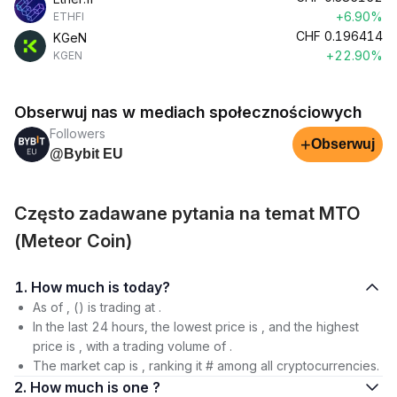
+6.90%
ETHFI
CHF
0.196414
KGeN
+22.90%
KGEN
Obserwuj nas w mediach społecznościowych
Followers
+
Obserwuj
@Bybit EU
Często zadawane pytania na temat MTO
(Meteor Coin)
1. How much is today?
As of , () is trading at .
In the last 24 hours, the lowest price is , and the highest
price is , with a trading volume of .
The market cap is , ranking it # among all cryptocurrencies.
2. How much is one ?