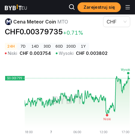
Zarejestruj się
Ceny kryptowalut
Cena Meteor Coin MTO
Cena Meteor Coin
MTO
CHF
CHF0.00379735
+0.71%
24H
7D
14D
30D
60D
200D
1Y
Niski
CHF
0.003754
Wysoki
CHF
0.003802