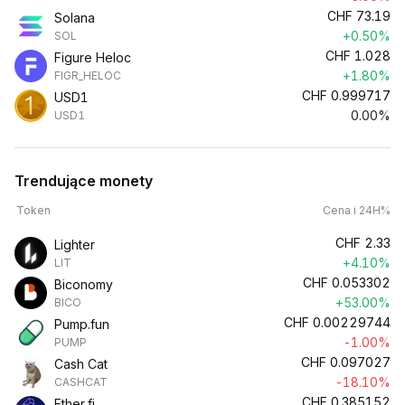
CHF
73.19
Solana
+0.50%
SOL
CHF
1.028
Figure Heloc
+1.80%
FIGR_HELOC
CHF
0.999717
USD1
0.00%
USD1
Trendujące monety
Token
Cena i 24H%
CHF
2.33
Lighter
+4.10%
LIT
CHF
0.053302
Biconomy
+53.00%
BICO
CHF
0.00229744
Pump.fun
-1.00%
PUMP
CHF
0.097027
Cash Cat
-18.10%
CASHCAT
CHF
0.385152
Ether.fi