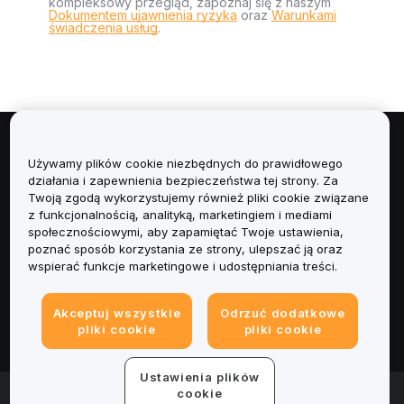
kompleksowy przegląd, zapoznaj się z naszym
Dokumentem ujawnienia ryzyka
oraz
Warunkami
świadczenia usług
.
Informacje
Używamy plików cookie niezbędnych do prawidłowego
działania i zapewnienia bezpieczeństwa tej strony. Za
Usługi
Twoją zgodą wykorzystujemy również pliki cookie związane
z funkcjonalnością, analityką, marketingiem i mediami
społecznościowymi, aby zapamiętać Twoje ustawienia,
Obsługa Klienta
poznać sposób korzystania ze strony, ulepszać ją oraz
wspierać funkcje marketingowe i udostępniania treści.
Produkty
Akceptuj wszystkie
Odrzuć dodatkowe
Informacje prawne
pliki cookie
pliki cookie
Ustawienia plików
© 2025-2026 Bybit.eu. All rights reserved.
cookie