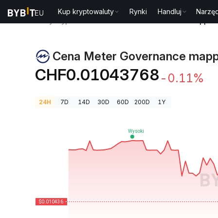
Kup kryptowaluty
Rynki
Handluj
Narzęd
Ceny kryptowalut
Cena Meter Governance mapped 
Cena Meter Governance mappe
CHF0.01043768
-0.11%
24H
7D
14D
30D
60D
200D
1Y