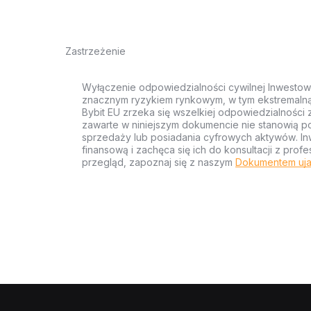
Zastrzeżenie
Wyłączenie odpowiedzialności cywilnej Inwestow
znacznym ryzykiem rynkowym, w tym ekstremalną z
Bybit EU zrzeka się wszelkiej odpowiedzialności 
zawarte w niniejszym dokumencie nie stanowią po
sprzedaży lub posiadania cyfrowych aktywów. Inw
finansową i zachęca się ich do konsultacji z pr
przegląd, zapoznaj się z naszym
Dokumentem uja