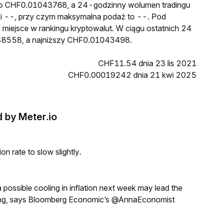
 to CHF0.01043768, a 24-godzinny wolumen tradingu
--, przy czym maksymalna podaż to --. Pod
miejsce w rankingu kryptowalut. W ciągu ostatnich 24
48558, a najniższy CHF0.01043498.
CHF11.54 dnia 23 lis 2021
CHF0.00019242 dnia 21 kwi 2025
 by Meter.io
n rate to slow slightly.
a possible cooling in inflation next week may lead the
eeting, says Bloomberg Economic’s @AnnaEconomist