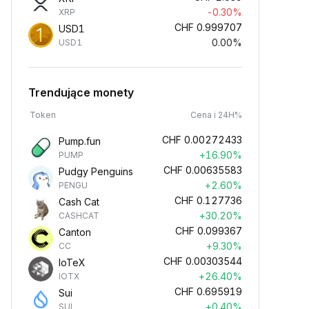
-0.30%
XRP
CHF
0.999707
USD1
0.00%
USD1
Trendujące monety
Token
Cena i 24H%
CHF
0.00272433
Pump.fun
+16.90%
PUMP
CHF
0.00635583
Pudgy Penguins
+2.60%
PENGU
CHF
0.127736
Cash Cat
+30.20%
CASHCAT
CHF
0.099367
Canton
+9.30%
CC
CHF
0.00303544
IoTeX
+26.40%
IOTX
CHF
0.695919
Sui
+0.40%
SUI