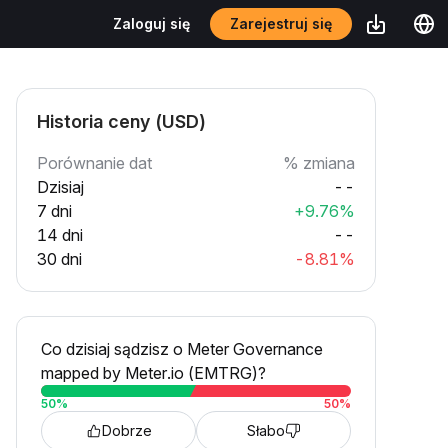
Zarejestruj się
Zaloguj się
Historia ceny (USD)
Porównanie dat
% zmiana
Dzisiaj
--
7 dni
+9.76%
14 dni
--
30 dni
-8.81%
Co dzisiaj sądzisz o Meter Governance
mapped by Meter.io (EMTRG)?
50
%
50
%
Dobrze
Słabo