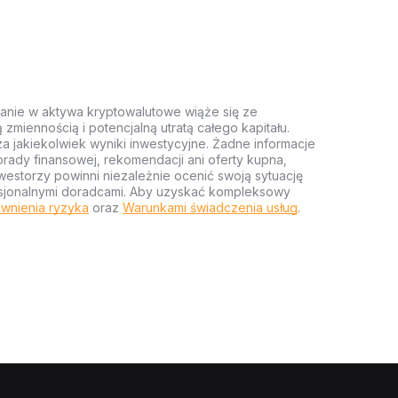
anie w aktywa kryptowalutowe wiąże się ze
miennością i potencjalną utratą całego kapitału.
za jakiekolwiek wyniki inwestycyjne. Żadne informacje
rady finansowej, rekomendacji ani oferty kupna,
estorzy powinni niezależnie ocenić swoją sytuację
ofesjonalnymi doradcami. Aby uzyskać kompleksowy
wnienia ryzyka
oraz
Warunkami świadczenia usług
.