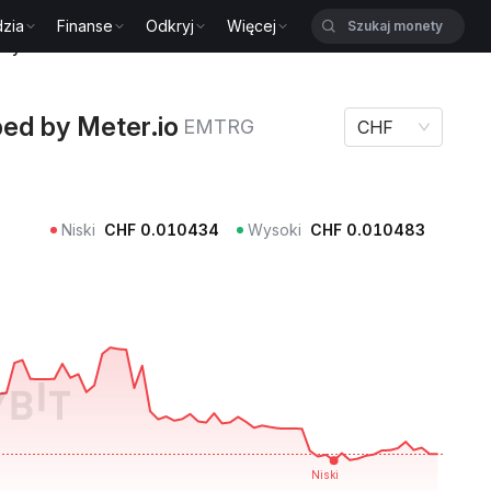
zia
Finanse
Odkryj
Więcej
by Meter.io EMTRG
d by Meter.io
EMTRG
CHF
Niski
CHF
0.010434
Wysoki
CHF
0.010483