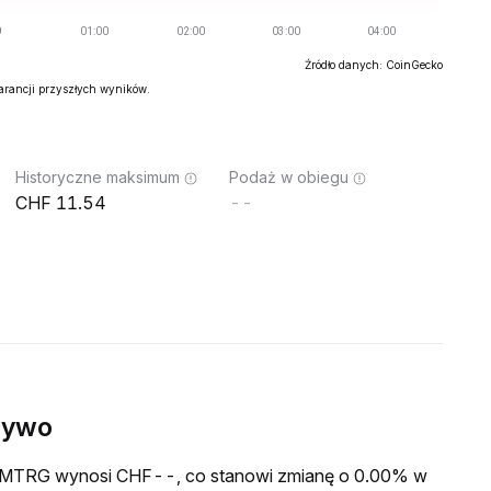
Źródło danych: CoinGecko
warancji przyszłych wyników.
Historyczne maksimum
Podaż w obiegu
11.54
--
żywo
a EMTRG wynosi CHF--, co stanowi zmianę o 0.00% w