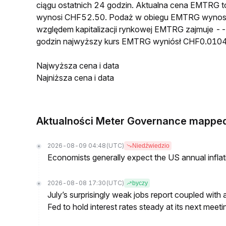
ciągu ostatnich 24 godzin. Aktualna cena EMTRG
wynosi CHF52.50. Podaż w obiegu EMTRG wynosi 
względem kapitalizacji rynkowej EMTRG zajmuje -- 
godzin najwyższy kurs EMTRG wyniósł CHF0.010
Najwyższa cena i data
Najniższa cena i data
Aktualności Meter Governance mapped
2026-08-09 04:48
(UTC)
Niedźwiedzio
Economists generally expect the US annual inflatio
2026-08-08 17:30
(UTC)
byczy
July’s surprisingly weak jobs report coupled with 
Fed to hold interest rates steady at its next m