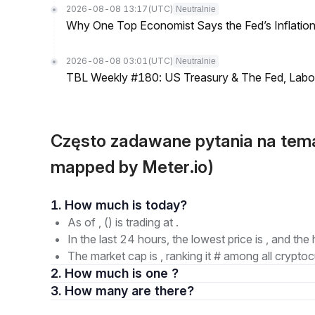
2026-08-08 13:17
(UTC)
Neutralnie
Why One Top Economist Says the Fed’s Inflation
2026-08-08 03:01
(UTC)
Neutralnie
TBL Weekly #180: US Treasury & The Fed, Labor 
Często zadawane pytania na te
mapped by Meter.io)
1. How much is today?
As of , () is trading at .
In the last 24 hours, the lowest price is , and the 
The market cap is , ranking it # among all cryptoc
2. How much is one ?
3. How many are there?