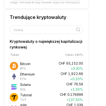
Uwaga: Informacje te mają charakter wyłącznie informacyjny.
Trendujące kryptowaluty
Szukaj
Kryptowaluty o największej kapitalizacji
rynkowej
Token
Cena i 24H%
CHF
65,152.00
Bitcoin
+0.30%
BTC
CHF
1,922.66
Ethereum
+0.20%
ETH
CHF
76.59
Solana
+1.50%
SOL
CHF
0.176999
Tutorial
+137.50%
TUT
CHF
1.039
XRP