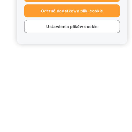
Odrzuć dodatkowe pliki cookie
Ustawienia plików cookie
Informacje prawne
Polityka dotycząca konfliktu
interesów
Podsumowanie polityki
powiernictwa i zarządzania
Informacje ESG
Biuletyny informacyjne
kryptoaktywów