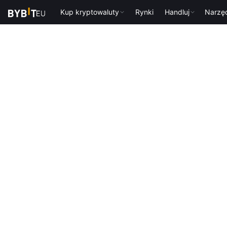
Kup kryptowaluty
Rynki
Handluj
Narzę