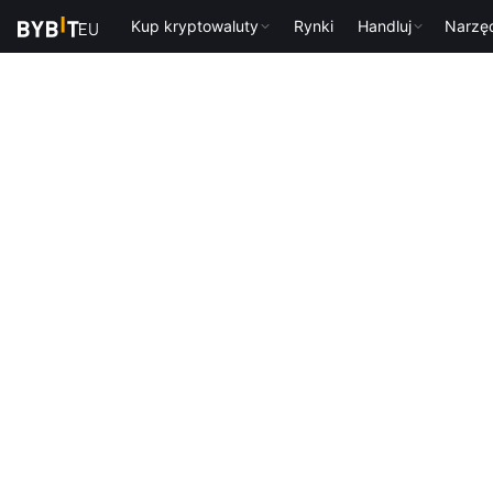
Kup kryptowaluty
Rynki
Handluj
Narzę