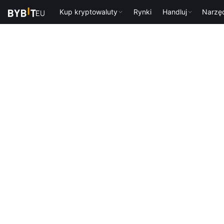
Kup kryptowaluty
Rynki
Handluj
Narzę