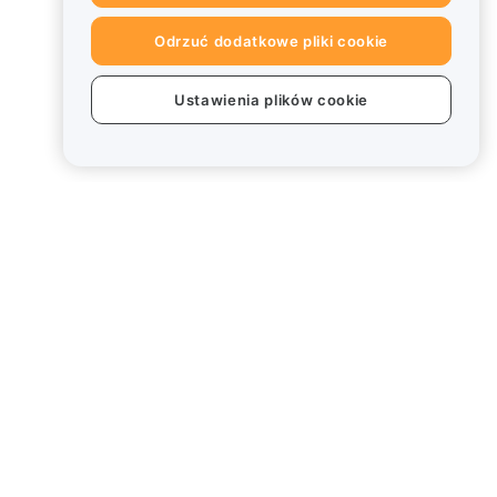
Odrzuć dodatkowe pliki cookie
Ustawienia plików cookie
Informacje prawne
Polityka dotycząca konfliktu
interesów
Podsumowanie polityki
powiernictwa i zarządzania
Informacje ESG
Biuletyny informacyjne
kryptoaktywów