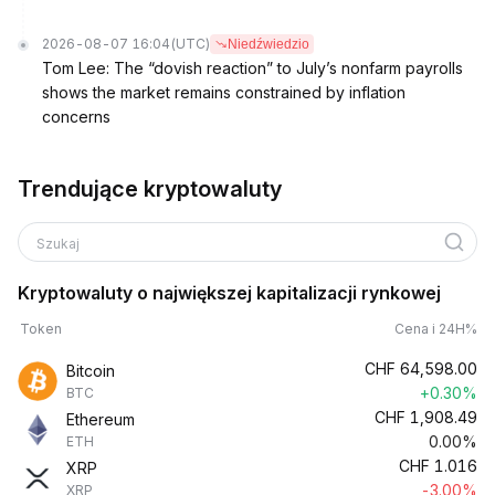
2026-08-07 16:04
(UTC)
Niedźwiedzio
Tom Lee: The “dovish reaction” to July’s nonfarm payrolls
shows the market remains constrained by inflation
concerns
Trendujące kryptowaluty
Szukaj
Kryptowaluty o największej kapitalizacji rynkowej
Token
Cena i 24H%
CHF
64,598.00
Bitcoin
+0.30%
BTC
CHF
1,908.49
Ethereum
0.00%
ETH
CHF
1.016
XRP
-3.00%
XRP