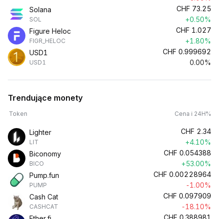
CHF
73.25
Solana
+0.50%
SOL
CHF
1.027
Figure Heloc
+1.80%
FIGR_HELOC
CHF
0.999692
USD1
0.00%
USD1
Trendujące monety
Token
Cena i 24H%
CHF
2.34
Lighter
+4.10%
LIT
CHF
0.054388
Biconomy
+53.00%
BICO
CHF
0.00228964
Pump.fun
-1.00%
PUMP
CHF
0.097909
Cash Cat
-18.10%
CASHCAT
CHF
0.388981
Ether.fi