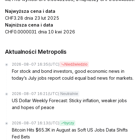
Najwyższa cena i data
CHF3.28 dnia 23 lut 2025
Najniższa cena i data
CHF0.0000031 dnia 10 kwi 2026
Aktualności Metropolis
2026-08-07 16:35
(UTC)
Niedźwiedzio
For stock and bond investors, good economic news in
today’s July jobs report could equal bad news for markets.
2026-08-07 16:21
(UTC)
Neutralnie
US Dollar Weekly Forecast: Sticky inflation, weaker jobs
and hopes of peace
2026-08-07 16:13
(UTC)
byczy
Bitcoin Hits $65.3K in August as Soft US Jobs Data Shifts
Fed Bets