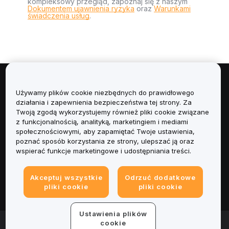
kompleksowy przegląd, zapoznaj się z naszym
Dokumentem ujawnienia ryzyka
oraz
Warunkami
świadczenia usług
.
Informacje
Używamy plików cookie niezbędnych do prawidłowego
działania i zapewnienia bezpieczeństwa tej strony. Za
Usługi
Twoją zgodą wykorzystujemy również pliki cookie związane
z funkcjonalnością, analityką, marketingiem i mediami
społecznościowymi, aby zapamiętać Twoje ustawienia,
Obsługa Klienta
poznać sposób korzystania ze strony, ulepszać ją oraz
wspierać funkcje marketingowe i udostępniania treści.
Produkty
Akceptuj wszystkie
Odrzuć dodatkowe
Informacje prawne
pliki cookie
pliki cookie
Ustawienia plików
© 2025-2026 Bybit.eu. Wszystkie prawa zastrzeżone.
cookie