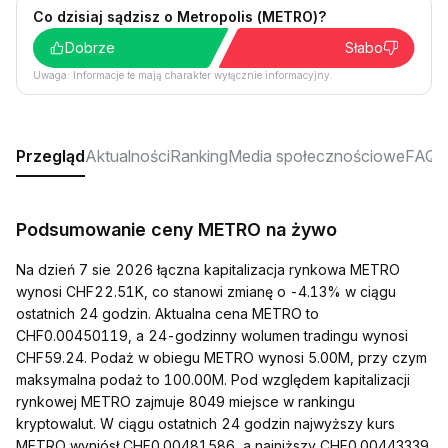
Co dzisiaj sądzisz o Metropolis (METRO)?
Dobrze
Słabo
Uwaga: Informacje te mają charakter wyłącznie informacyjny.
Przegląd
Aktualności
Ranking
Media społecznościowe
FAQ
Podsumowanie ceny METRO na żywo
Na dzień 7 sie 2026 łączna kapitalizacja rynkowa METRO
wynosi CHF22.51K, co stanowi zmianę o -4.13% w ciągu
ostatnich 24 godzin. Aktualna cena METRO to
CHF0.00450119, a 24-godzinny wolumen tradingu wynosi
CHF59.24. Podaż w obiegu METRO wynosi 5.00M, przy czym
maksymalna podaż to 100.00M. Pod względem kapitalizacji
rynkowej METRO zajmuje 8049 miejsce w rankingu
kryptowalut. W ciągu ostatnich 24 godzin najwyższy kurs
METRO wyniósł CHF0.00481586, a najniższy CHF0.00443339.