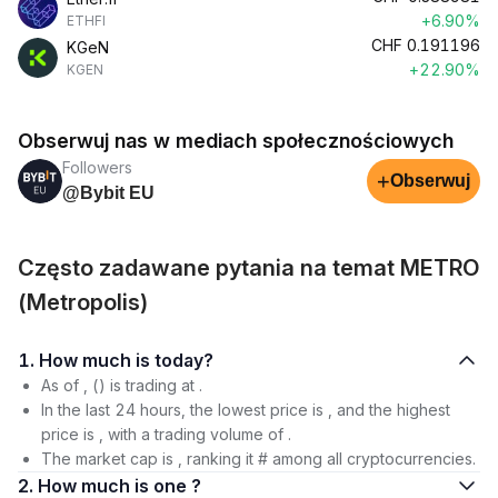
+6.90%
ETHFI
CHF
0.191196
KGeN
+22.90%
KGEN
Obserwuj nas w mediach społecznościowych
Followers
+
Obserwuj
@Bybit EU
Często zadawane pytania na temat METRO
(Metropolis)
1. How much is today?
As of , () is trading at .
In the last 24 hours, the lowest price is , and the highest
price is , with a trading volume of .
The market cap is , ranking it # among all cryptocurrencies.
2. How much is one ?