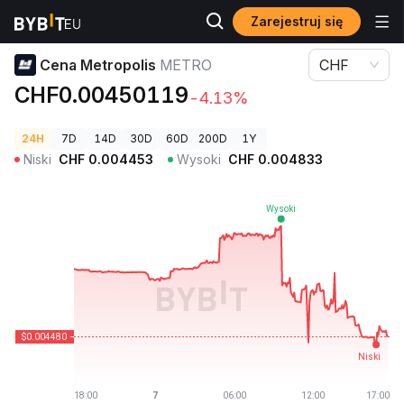
Zarejestruj się
Ceny kryptowalut
Cena Metropolis METRO
Cena Metropolis
METRO
CHF
CHF0.00450119
-4.13%
24H
7D
14D
30D
60D
200D
1Y
Niski
CHF
0.004453
Wysoki
CHF
0.004833