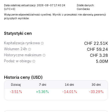
Data ostatniej aktualizacji: 2026-08-07 17:40:24
Źródło danych:
(UTC+0)
CoinGecko
Wyłączenie odpowiedzialności cywilnej: Wyniki z przeszłości nie stanowią gwarancji
przyszłych wyników.
Statystyki cen
Kapitalizacja rynkowa
22.51K
Wolumen 24h
59.24
Historyczne maksimum
3.28
Podaż w obiegu
5.00M
Historia ceny (USD)
Dzisiaj
7 dni
14 dni
30 dni
-3.51%
+5.36%
-14.01%
-33.29%